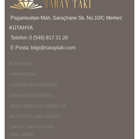
İ
Ü
D
Paşamsultan Mah. Saraçhane Sk. No.10/C Merkez
KÜTAHYA
Ç
Telefon: 0 (546) 817 31 26
K
K
E-Posta: bilgi@saraytaki.com
Ü
K
KURUMSAL
G
HAKKIMIZDA
İLETİŞİM BİLGİLERİMİZ
BANKA BİLGİLERİMİZ
SIKÇA SORULAN SORULAR
BİLGİ TOPLUMU HİZMETİ
SARAY TAKI KARİYER
HIZLI MENÜ