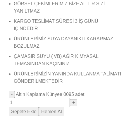
GÖRSEL ÇEKİMLERİMİZ BİZE AİTTİR SİZİ
YANILTMAZ
KARGO TESLİMAT SÜRESİ 3 İŞ GÜNÜ
İÇİNDEDİR
ÜRÜNLERİMİZ SUYA DAYANIKLI KARARMAZ
BOZULMAZ
ÇAMASIR SUYU ( VB) AĞIR KİMYASAL
TEMASINDAN KAÇININIZ
ÜRÜNLERİMİZİN YANINDA KULLANMA TALİMATI
GÖNDERİLMEKTEDİR
Altın Kaplama Künyee 0095 adet
Sepete Ekle
Hemen Al
Saray Takı Kuyum