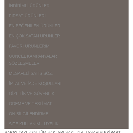
İNDİRİMLİ ÜRÜNLER
FIRSAT ÜRÜNLERİ
EN BEĞENİLEN ÜRÜNLER
EN ÇOK SATAN ÜRÜNLER
FAVORİ ÜRÜNLERİM
GÜNCEL KAMPANYALAR
SÖZLEŞMELER
MESAFELİ SATIŞ SÖZ.
İPTAL VE İADE KOŞULLARI
GİZLİLİK VE GÜVENLİK
ÖDEME VE TESLİMAT
ÖN BİLGİLENDİRME
SİTE KULLANIM - ÜYELİK
SARAY TAKI
2024 TÜM HAKLARI SAKLIDIR. TASARIM
EKİPART
.