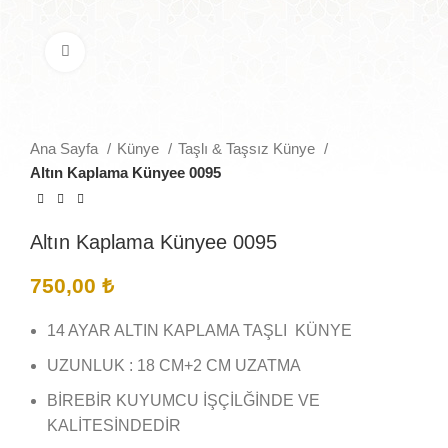
Büyütmek için tıklayın
Ana Sayfa
Künye
Taşlı & Taşsız Künye
Altın Kaplama Künyee 0095
Altın Kaplama Künyee 0095
750,00
₺
14 AYAR ALTIN KAPLAMA TAŞLI KÜNYE
UZUNLUK : 18 CM+2 CM UZATMA
BİREBİR KUYUMCU İŞÇİLĞİNDE VE
KALİTESİNDEDİR