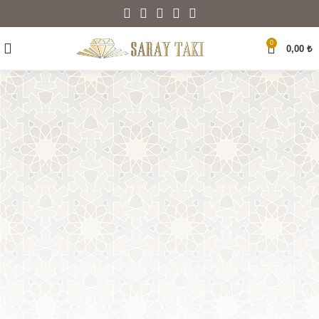
0
0,00
₺