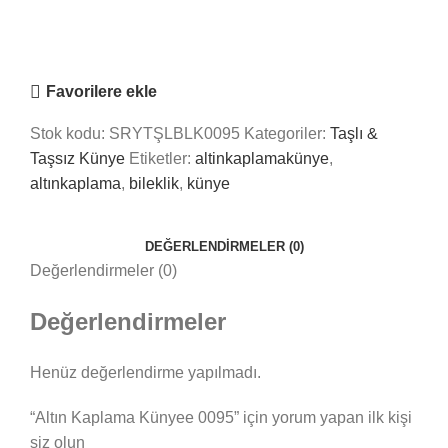
Online
Nasıl Yardımcı Olabiliriz?
Favorilere ekle
Stok kodu:
SRYTŞLBLK0095
Kategoriler:
Taşlı &
Taşsız Künye
Etiketler:
altinkaplamakünye
,
altınkaplama
,
bileklik
,
künye
DEĞERLENDIRMELER (0)
Değerlendirmeler (0)
Değerlendirmeler
Henüz değerlendirme yapılmadı.
“Altın Kaplama Künyee 0095” için yorum yapan ilk kişi
siz olun