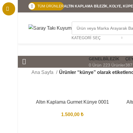
TÜM ÜRÜNLER
ALTIN KAPLAMA BİLEZİK, KOLYE, KÜPE,
KATEGORI SEÇ
GENEL
BILEZIK
ÇEY
0 Ürün
223 Ürünler
387
Ana Sayfa
Ürünler “künye” olarak etiketlen
Altın Kaplama Gurmet Künye 0001
Al
1.500,00
₺