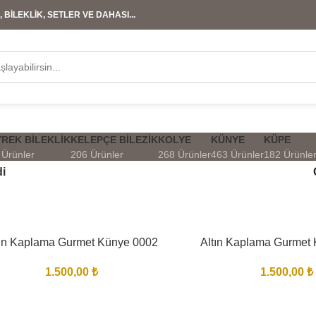
 BİLEKLİK, SETLER VE DAHASI...
REK BILEKLIK
KELEPÇE BILEZIK
KOLYE
KÜNYE
KÜPE
 Ürünler
206 Ürünler
268 Ürünler
463 Ürünler
182 Ürünle
di
tın Kaplama Gurmet Künye 0002
Altın Kaplama Gurmet
1.500,00
₺
1.500,00
₺