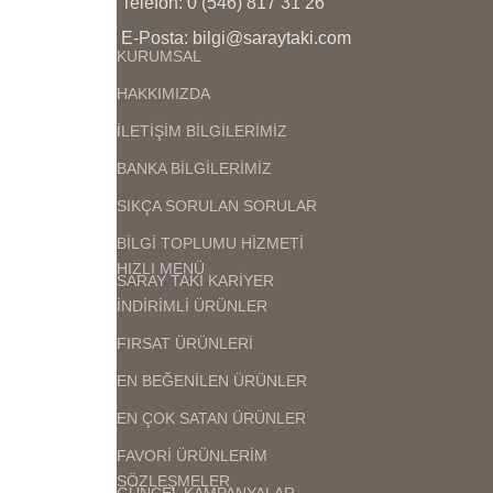
Telefon: 0 (546) 817 31 26
E-Posta: bilgi@saraytaki.com
KURUMSAL
HAKKIMIZDA
İLETİŞİM BİLGİLERİMİZ
BANKA BİLGİLERİMİZ
SIKÇA SORULAN SORULAR
BİLGİ TOPLUMU HİZMETİ
HIZLI MENÜ
SARAY TAKI KARİYER
İNDİRİMLİ ÜRÜNLER
FIRSAT ÜRÜNLERİ
EN BEĞENİLEN ÜRÜNLER
EN ÇOK SATAN ÜRÜNLER
FAVORİ ÜRÜNLERİM
SÖZLEŞMELER