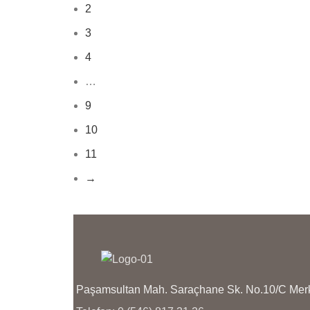
2
3
4
…
9
10
11
→
Paşamsultan Mah. Saraçhane Sk. No.10/C M