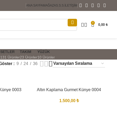
ANA SAYFA
MAĞAZA
S.S.S.
İLETIŞIM
0
0,00
₺
SETLER
TAKIM
YÜZÜK
r
131 Ürünler
23 Ürünler
10 Ürünler
Göster
9
24
36
 Künye 0003
Altın Kaplama Gurmet Künye 0004
1.500,00
₺