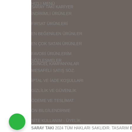
HIZLI MENÜ
SARAY TAKI KARİYER
İNDİRİMLİ ÜRÜNLER
FIRSAT ÜRÜNLERİ
EN BEĞENİLEN ÜRÜNLER
EN ÇOK SATAN ÜRÜNLER
FAVORİ ÜRÜNLERİM
SÖZLEŞMELER
GÜNCEL KAMPANYALAR
MESAFELİ SATIŞ SÖZ.
İPTAL VE İADE KOŞULLARI
GİZLİLİK VE GÜVENLİK
ÖDEME VE TESLİMAT
ÖN BİLGİLENDİRME
SİTE KULLANIM - ÜYELİK
SARAY TAKI
2024 TÜM HAKLARI SAKLIDIR. TASARIM