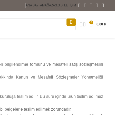
ANA SAYFA
MAĞAZA
S.S.S.
İLETIŞIM
0
0,00
₺
ön bilgilendirme formunu ve mesafeli satış sözleşmesini
sı Hakkında Kanun ve Mesafeli Sözleşmeler Yönetmeliği
 kuruluşa teslim edilir. Bu süre içinde ürün teslim edilmez
gibi belgelerle teslim edilmek zorundadır.