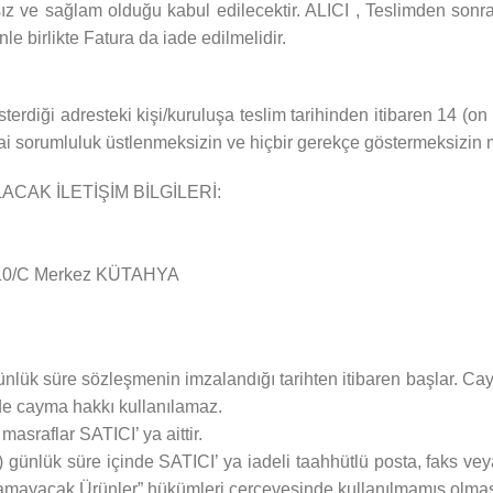
sız ve sağlam olduğu kabul edilecektir. ALICI , Teslimden so
le birlikte Fatura da iade edilmelidir.
erdiği adresteki kişi/kuruluşa teslim tarihinden itibaren 14 (on 
ezai sorumluluk üstlenmeksizin ve hiçbir gerekçe göstermeksizin
LACAK İLETİŞİM BİLGİLERİ:
.10/C Merkez KÜTAHYA
4 günlük süre sözleşmenin imzalandığı tarihten itibaren başlar. 
de cayma hakkı kullanılamaz.
sraflar SATICI’ ya aittir.
 günlük süre içinde SATICI’ ya iadeli taahhütlü posta, faks vey
ayacak Ürünler” hükümleri çerçevesinde kullanılmamış olması 