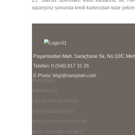
25. Sitemiz üzerinden kredi kartlarınız ile, He
siparişiniz sonunda kredi kartınızdan tutar çekim
Paşamsultan Mah. Saraçhane Sk. No.10/C M
Telefon: 0 (546) 817 31 26
E-Posta: bilgi@saraytaki.com
KURUMSAL
HAKKIMIZDA
İLETİŞİM BİLGİLERİMİZ
BANKA BİLGİLERİMİZ
SIKÇA SORULAN SORULAR
BİLGİ TOPLUMU HİZMETİ