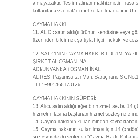
almayacaktır. Teslim alınan mal/hizmetin hasar
kullanılacaksa mal/hizmet kullanılmamalıdır. Ürün
CAYMA HAKKI:
11. ALICI; satın aldığı ürünün kendisine veya göst
üzerinden bildirmek şartıyla hiçbir hukuki ve c
12. SATICININ CAYMA HAKKI BİLDİRİMİ YAPI
ŞİRKET Ali OSMAN İNAL
ADI/UNVANI: Ali OSMAN İNAL
ADRES: Paşamsultan Mah. Saraçhane Sk. No
TEL: +905468173126
CAYMA HAKKININ SÜRESİ:
13. Alıcı, satın aldığı eğer bir hizmet ise, bu 1
hizmetin ifasına başlanan hizmet sözleşmelerin
14. Cayma hakkının kullanımından kaynaklanan ma
15. Cayma hakkının kullanılması için 14 (ondört)
sözleşmede düzenlenen “Cayma Hakkı Kullanılam