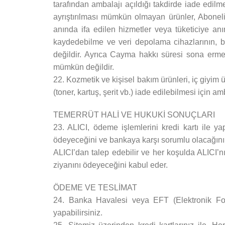
tarafından ambalajı açıldığı takdirde iade edil
ayrıştırılması mümkün olmayan ürünler, Aboneli
anında ifa edilen hizmetler veya tüketiciye anın
kaydedebilme ve veri depolama cihazlarının, b
değildir. Ayrıca Cayma hakkı süresi sona ermed
mümkün değildir.
22. Kozmetik ve kişisel bakım ürünleri, iç giyim 
(toner, kartuş, şerit vb.) iade edilebilmesi için
TEMERRÜT HALİ VE HUKUKİ SONUÇLARI
23. ALICI, ödeme işlemlerini kredi kartı ile y
ödeyeceğini ve bankaya karşı sorumlu olacağını k
ALICI’dan talep edebilir ve her koşulda ALICI’
ziyanını ödeyeceğini kabul eder.
ÖDEME VE TESLİMAT
24. Banka Havalesi veya EFT (Elektronik Fo
yapabilirsiniz.