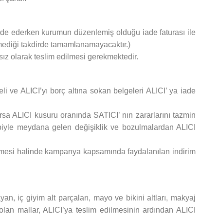
 iade ederken kurumun düzenlemiş olduğu iade faturası ile
mediği takdirde tamamlanamayacaktır.)
rsız olarak teslim edilmesi gerekmektedir.
i ve ALICI’yı borç altına sokan belgeleri ALICI’ ya iade
sa ALICI kusuru oranında SATICI’ nın zararlarını tazmin
iyle meydana gelen değişiklik ve bozulmalardan ALICI
ülmesi halinde kampanya kapsamında faydalanılan indirim
n, iç giyim alt parçaları, mayo ve bikini altları, makyaj
olan mallar, ALICI’ya teslim edilmesinin ardından ALICI