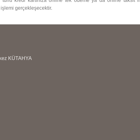
r türlü kredi kartınıza online tek ödeme ya da online taksit 
 işlemi gerçekleşecektir.
erkez KÜTAHYA