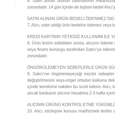
6. Satın alınan ürünün satılmasının imkansızl
zorundadır. 14 gün içinde de toplam bedel Alıcı’
SATIN ALINAN ÜRÜN BEDELİ ÖDENMEZ İSE:
7. Alıcı, satın aldığı ürün bedelini ödemez veya 
KREDİ KARTININ YETKİSİZ KULLANIMI İLE 
8. Ürün teslim edildikten sonra, alıcının ödeme ya
veya finans kuruluşu tarafından Satıcı’ya ödenm
zorundadır.
ÖNGÖRÜLEMEYEN SEBEPLERLE ÜRÜN SÜRE
9. Satıcı’nın öngöremeyeceği mücbir sebepler ol
değiştirilmesini veya engel ortadan kalkana dek t
içinde kendisine nakden bu ücret ödenir. Alıcı, ö
ancak bankanın alıcının hesabına 2-3 hafta içeris
ALICININ ÜRÜNÜ KONTROL ETME YÜKÜML
10. Alıcı, sözleşme konusu mal/hizmeti teslim a