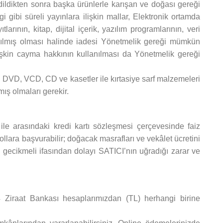
dildikten sonra başka ürünlerle karışan ve doğası gereği
ibi süreli yayınlara ilişkin mallar, Elektronik ortamda
rının, kitap, dijital içerik, yazılım programlarının, veri
açılmış olması halinde iadesi Yönetmelik gereği mümkün
lişkin cayma hakkının kullanılması da Yönetmelik gereği
ar, DVD, VCD, CD ve kasetler ile kırtasiye sarf malzemeleri
ış olmaları gerekir.
ile arasındaki kredi kartı sözleşmesi çerçevesinde faiz
lara başvurabilir; doğacak masrafları ve vekâlet ücretini
gecikmeli ifasından dolayı SATICI’nın uğradığı zarar ve
iraat Bankası hesaplarımızdan (TL) herhangi birine