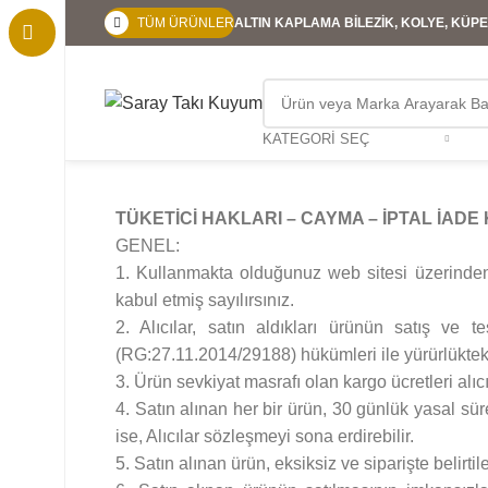
TÜM ÜRÜNLER
ALTIN KAPLAMA BİLEZİK, KOLYE, KÜPE,
KATEGORI SEÇ
TÜKETİCİ HAKLARI – CAYMA – İPTAL İADE
GENEL:
1. Kullanmakta olduğunuz web sitesi üzerinden 
kabul etmiş sayılırsınız.
2. Alıcılar, satın aldıkları ürünün satış ve
(RG:27.11.2014/29188) hükümleri ile yürürlükteki
3. Ürün sevkiyat masrafı olan kargo ücretleri alıc
4. Satın alınan her bir ürün, 30 günlük yasal sür
ise, Alıcılar sözleşmeyi sona erdirebilir.
5. Satın alınan ürün, eksiksiz ve siparişte belirt