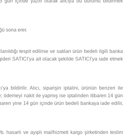
 gün içinde yazılı olarak alıcıya bu durumu bildirmek
ğü sona erer.
anıldığı tespit edilirse ve satılan ürün bedeli ilgili banka
gideri SATICI’ya ait olacak şekilde SATICI’ya iade etmek
ildirilir. Alıcı, siparişin iptalini, ürünün benzeri ile
se; ödemeyi nakit ile yapmış ise iptalinden itibaren 14 gün
tibaren yine 14 gün içinde ürün bedeli bankaya iade edilir,
. hasarlı ve ayıplı mal/hizmeti kargo şirketinden teslim