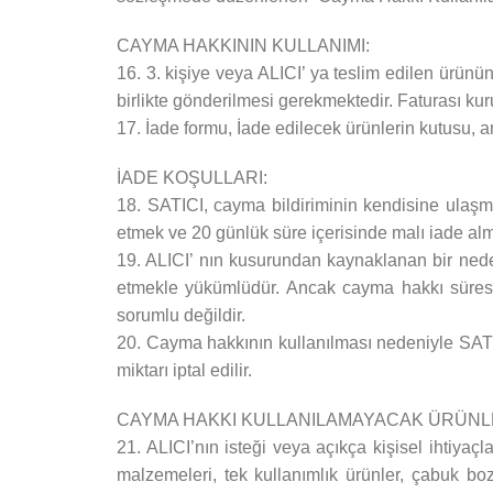
CAYMA HAKKININ KULLANIMI:
16. 3. kişiye veya ALICI’ ya teslim edilen ürünü
birlikte gönderilmesi gerekmektedir. Faturası 
17. İade formu, İade edilecek ürünlerin kutusu, a
İADE KOŞULLARI:
18. SATICI, cayma bildiriminin kendisine ulaşma
etmek ve 20 günlük süre içerisinde malı iade al
19. ALICI’ nın kusurundan kaynaklanan bir nede
etmekle yükümlüdür. Ancak cayma hakkı süresi
sorumlu değildir.
20. Cayma hakkının kullanılması nedeniyle SATI
miktarı iptal edilir.
CAYMA HAKKI KULLANILAMAYACAK ÜRÜNL
21. ALICI’nın isteği veya açıkça kişisel ihtiyaç
malzemeleri, tek kullanımlık ürünler, çabuk bo