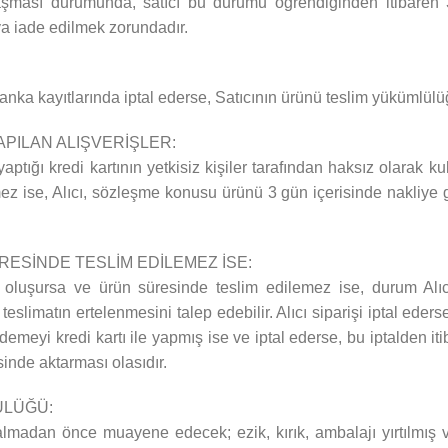
aşması durumunda, satıcı bu durumu öğrendiğinden itibaren 3
ya iade edilmek zorundadır.
banka kayıtlarında iptal ederse, Satıcının ürünü teslim yükümlülü
YAPILAN ALIŞVERİŞLER:
ptığı kredi kartının yetkisiz kişiler tarafından haksız olarak kull
ez ise, Alıcı, sözleşme konusu ürünü 3 gün içerisinde nakliye 
SİNDE TESLİM EDİLEMEZ İSE:
uşursa ve ürün süresinde teslim edilemez ise, durum Alıcı’ya b
eslimatın ertelenmesini talep edebilir. Alıcı siparişi iptal eder
demeyi kredi kartı ile yapmış ise ve iptal ederse, bu iptalden i
inde aktarması olasıdır.
ÜLÜĞÜ:
lmadan önce muayene edecek; ezik, kırık, ambalajı yırtılmış vb