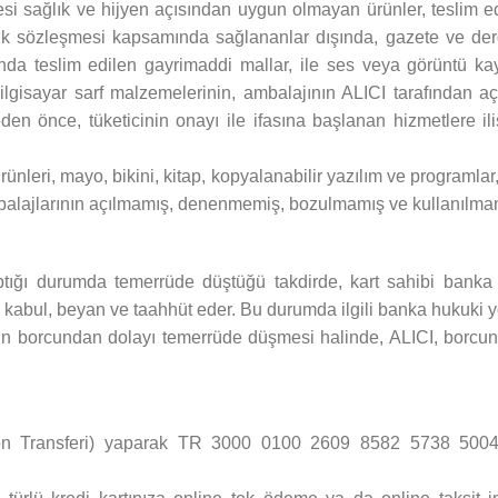
mesi sağlık ve hijyen açısından uygun olmayan ürünler, teslim e
k sözleşmesi kapsamında sağlananlar dışında, gazete ve dergi g
da teslim edilen gayrimaddi mallar, ile ses veya görüntü kayıtla
ilgisayar sarf malzemelerinin, ambalajının ALICI tarafından 
en önce, tüketicinin onayı ile ifasına başlanan hizmetlere i
ürünleri, mayo, bikini, kitap, kopyalanabilir yazılım ve programl
 ambalajlarının açılmamış, denenmemiş, bozulmamış ve kullanılmam
aptığı durumda temerrüde düştüğü takdirde, kart sahibi banka 
abul, beyan ve taahhüt eder. Bu durumda ilgili banka hukuki yol
nın borcundan dolayı temerrüde düşmesi halinde, ALICI, borcun 
n Transferi) yaparak TR 3000 0100 2609 8582 5738 5004 Z