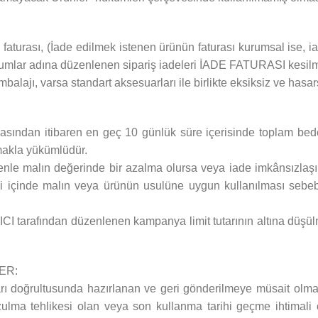
n faturası, (İade edilmek istenen ürünün faturası kurumsal ise,
kurumlar adına düzenlenen sipariş iadeleri İADE FATURASI kesil
mbalajı, varsa standart aksesuarları ile birlikte eksiksiz ve hasa
sından itibaren en geç 10 günlük süre içerisinde toplam bedel
makla yükümlüdür.
nle malın değerinde bir azalma olursa veya iade imkânsızlaşır
 içinde malın veya ürünün usulüne uygun kullanılması sebeb
CI tarafından düzenlenen kampanya limit tutarının altına düş
ER:
ları doğrultusunda hazırlanan ve geri gönderilmeye müsait olmaya
zulma tehlikesi olan veya son kullanma tarihi geçme ihtimali 