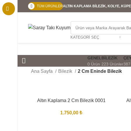
TÜM ÜRÜNLER
ALTIN KAPLAMA BİLEZİK, KOLYE, KÜPE,
KATEGORI SEÇ
GENEL
BILEZIK
ÇEY
0 Ürün
223 Ürünler
387
Ana Sayfa
Bilezik
2 Cm Eninde Bilezik
Altın Kaplama 2 Cm Bilezik 0001
Al
1.750,00
₺