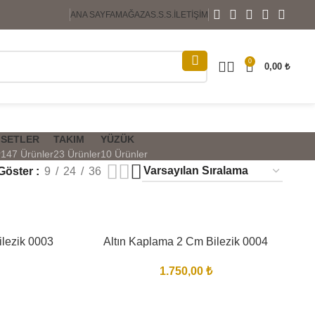
ANA SAYFA
MAĞAZA
S.S.S.
İLETIŞIM
0
0,00
₺
SETLER
TAKIM
YÜZÜK
r
147 Ürünler
23 Ürünler
10 Ürünler
Göster
9
24
36
ilezik 0003
Altın Kaplama 2 Cm Bilezik 0004
1.750,00
₺