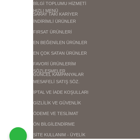
BİLGİ TOPLUMU HİZMETİ
HIZLI MENÜ
SARAY TAKI KARİYER
İNDİRİMLİ ÜRÜNLER
FIRSAT ÜRÜNLERİ
EN BEĞENİLEN ÜRÜNLER
EN ÇOK SATAN ÜRÜNLER
FAVORİ ÜRÜNLERİM
SÖZLEŞMELER
GÜNCEL KAMPANYALAR
MESAFELİ SATIŞ SÖZ.
İPTAL VE İADE KOŞULLARI
GİZLİLİK VE GÜVENLİK
ÖDEME VE TESLİMAT
ÖN BİLGİLENDİRME
SİTE KULLANIM - ÜYELİK