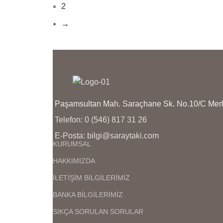
2
→
Paşamsultan Mah. Saraçhane Sk. No.10/C M
Telefon: 0 (546) 817 31 26
E-Posta: bilgi@saraytaki.com
KURUMSAL
HAKKIMIZDA
İLETİŞİM BİLGİLERİMİZ
BANKA BİLGİLERİMİZ
SIKÇA SORULAN SORULAR