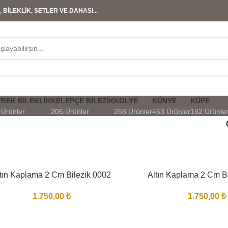
 BİLEKLİK, SETLER VE DAHASI...
REK BILEKLIK
KELEPÇE BILEZIK
KOLYE
KÜNYE
KÜPE
 Ürünler
206 Ürünler
268 Ürünler
463 Ürünler
182 Ürünle
tın Kaplama 2 Cm Bilezik 0002
Altın Kaplama 2 Cm B
1.750,00
₺
1.750,00
₺