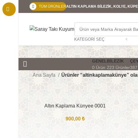
TÜM ÜRÜNLER
ALTIN KAPLAMA BİLEZİK, KOLYE, KÜPE,
KATEGORI SEÇ
GENEL
BILEZIK
ÇEY
0 Ürün
223 Ürünler
387
Ana Sayfa
Ürünler “altinkaplamakünye” olar
Altın Kaplama Künyee 0001
900,00
₺