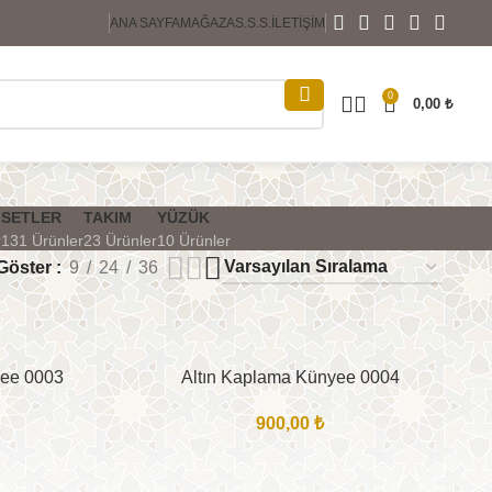
ANA SAYFA
MAĞAZA
S.S.S.
İLETIŞIM
0
0,00
₺
SETLER
TAKIM
YÜZÜK
r
131 Ürünler
23 Ürünler
10 Ürünler
Göster
9
24
36
yee 0003
Altın Kaplama Künyee 0004
900,00
₺