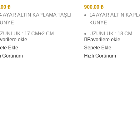
,00
₺
900,00
₺
4 AYAR ALTIN KAPLAMA TAŞLI
14 AYAR ALTIN KAP
ÜNYE
KÜNYE
ZUNLUK : 17 CM+2 CM
UZUNLUK : 18 CM
vorilere ekle
Favorilere ekle
ZATMA
BİREBİR KUYUMCU İ
ete Ekle
Sepete Ekle
İREBİR KUYUMCU İŞÇİLĞİNDE
VE KALİTESİNDEDİR
lı Görünüm
Hızlı Görünüm
E KALİTESİNDEDİR
GÖRSEL ÇEKİMLERİM
ÖRSEL ÇEKİMLERİMİZ BİZE
AİTTİR SİZİ YANILTM
İTTİR SİZİ YANILTMAZ
KARGO TESLİMAT SÜ
ARGO TESLİMAT SÜRESİ 3 İŞ
GÜNÜ İÇİNDEDİR
ÜNÜ İÇİNDEDİR
ÜRÜNLERİMİZ SUYA 
RÜNLERİMİZ SUYA DAYANIKLI
KARARMAZ BOZULM
ARARMAZ BOZULMAZ
ÇAMASIR SUYU ( VB)
AMASIR SUYU ( VB) AĞIR
KİMYASAL TEMASIN
İMYASAL TEMASINDAN
KAÇININIZ