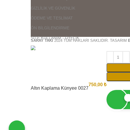
GİZLİLİK VE GÜVENLİK
ÖDEME VE TESLİMAT
ÖN BİLGİLENDİRME
SİTE KULLANIM - ÜYELİK
SARAY TAKI
2024 TÜM HAKLARI SAKLIDIR. TASARIM
750,00
₺
Altın Kaplama Künyee 0027