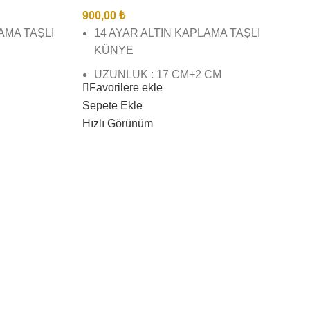
900,00
₺
LAMA TAŞLI
14 AYAR ALTIN KAPLAMA TAŞLI
KÜNYE
UZUNLUK : 17 CM+2 CM
Favorilere ekle
UZATMA
ŞÇİLĞİNDE
Sepete Ekle
BİREBİR KUYUMCU İŞÇİLĞİNDE
Hızlı Görünüm
VE KALİTESİNDEDİR
İZ BİZE
AZ
GÖRSEL ÇEKİMLERİMİZ BİZE
AİTTİR SİZİ YANILTMAZ
RESİ 3 İŞ
KARGO TESLİMAT SÜRESİ 3 İŞ
GÜNÜ İÇİNDEDİR
DAYANIKLI
AZ
ÜRÜNLERİMİZ SUYA DAYANIKLI
KARARMAZ BOZULMAZ
 AĞIR
DAN
ÇAMASIR SUYU ( VB) AĞIR
KİMYASAL TEMASINDAN