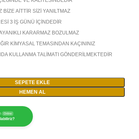
ÇİLĞİNDE VE KALİTESİNDEDİR
BİZE AİTTİR SİZİ YANILTMAZ
Sİ 3 İŞ GÜNÜ İÇİNDEDİR
AYANIKLI KARARMAZ BOZULMAZ
AĞIR KİMYASAL TEMASINDAN KAÇININIZ
NDA KULLANMA TALİMATI GÖNDERİLMEKTEDİR
SEPETE EKLE
HEMEN AL
m
Online
abiliriz?