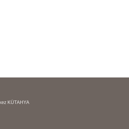
AÇININIZ
ÜRÜNLERİMİZİN YA
RÜNLERİMİZİN YANINDA
KULLANMA TALİMATI
ULLANMA TALİMATI
GÖNDERİLMEKTEDİ
ÖNDERİLMEKTEDİR
erkez KÜTAHYA