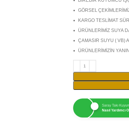
BİREBİR KUYUMCU İŞ
GÖRSEL ÇEKİMLERİMİZ 
KARGO TESLİMAT SÜRE
ÜRÜNLERİMİZ SUYA D
ÇAMASIR SUYU ( VB) 
ÜRÜNLERİMİZİN YANI
Saray Takı Kuyu
Nasıl Yardımcı Ol