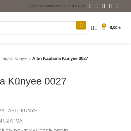
ANA SAYFA
MAĞAZA
S.S.S.
İLETIŞIM
0
0,00
₺
& Taşsız Künye
Altın Kaplama Künyee 0027
ma Künyee 0027
MA TAŞLI KÜNYE
CM UZATMA