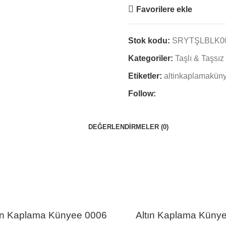
Favorilere ekle
Stok kodu:
SRYTŞLBLK0
Kategoriler:
Taşlı & Taşsı
Etiketler:
altinkaplamakün
Follow:
DEĞERLENDIRMELER (0)
ın Kaplama Künyee 0006
Altın Kaplama Küny