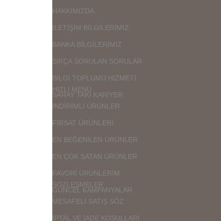
HAKKIMIZDA
İLETİŞİM BİLGİLERİMİZ
BANKA BİLGİLERİMİZ
SIKÇA SORULAN SORULAR
BİLGİ TOPLUMU HİZMETİ
HIZLI MENÜ
SARAY TAKI KARİYER
İNDİRİMLİ ÜRÜNLER
FIRSAT ÜRÜNLERİ
EN BEĞENİLEN ÜRÜNLER
EN ÇOK SATAN ÜRÜNLER
FAVORİ ÜRÜNLERİM
SÖZLEŞMELER
GÜNCEL KAMPANYALAR
MESAFELİ SATIŞ SÖZ.
İPTAL VE İADE KOŞULLARI