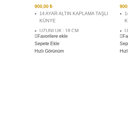
900,00
₺
900
14 AYAR ALTIN KAPLAMA TAŞLI
1
KÜNYE
K
UZUNLUK : 18 CM
U
Favorilere ekle
Fa
U
BİREBİR KUYUMCU İŞÇİLĞİNDE
Sepete Ekle
Sep
VE KALİTESİNDEDİR
B
Hızlı Görünüm
Hız
V
GÖRSEL ÇEKİMLERİMİZ BİZE
AİTTİR SİZİ YANILTMAZ
G
A
KARGO TESLİMAT SÜRESİ 3 İŞ
GÜNÜ İÇİNDEDİR
K
G
ÜRÜNLERİMİZ SUYA DAYANIKLI
KARARMAZ BOZULMAZ
Ü
K
ÇAMASIR SUYU ( VB) AĞIR
KİMYASAL TEMASINDAN
Ç
KAÇININIZ
K