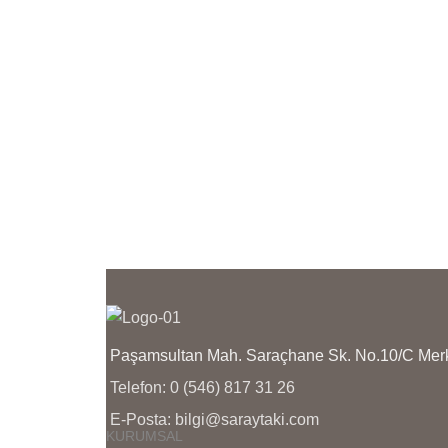
K
ÜRÜNLERİMİZİN YANINDA
KULLANMA TALİMATI
Ü
GÖNDERİLMEKTEDİR
K
G
Paşamsultan Mah. Saraçhane Sk. No.10/C M
Telefon: 0 (546) 817 31 26
E-Posta: bilgi@saraytaki.com
KURUMSAL