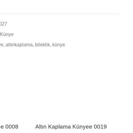
027
z Künye
ye
,
altınkaplama
,
bileklik
,
künye
ee 0008
Altın Kaplama Künyee 0019