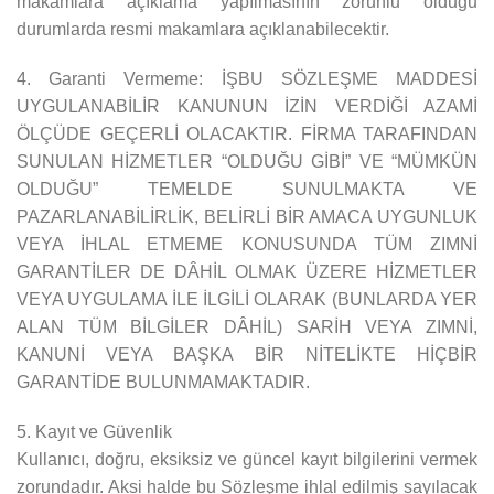
makamlara açıklama yapılmasının zorunlu olduğu
durumlarda resmi makamlara açıklanabilecektir.
4. Garanti Vermeme: İŞBU SÖZLEŞME MADDESİ
UYGULANABİLİR KANUNUN İZİN VERDİĞİ AZAMİ
ÖLÇÜDE GEÇERLİ OLACAKTIR. FİRMA TARAFINDAN
SUNULAN HİZMETLER “OLDUĞU GİBİ” VE “MÜMKÜN
OLDUĞU” TEMELDE SUNULMAKTA VE
PAZARLANABİLİRLİK, BELİRLİ BİR AMACA UYGUNLUK
VEYA İHLAL ETMEME KONUSUNDA TÜM ZIMNİ
GARANTİLER DE DÂHİL OLMAK ÜZERE HİZMETLER
VEYA UYGULAMA İLE İLGİLİ OLARAK (BUNLARDA YER
ALAN TÜM BİLGİLER DÂHİL) SARİH VEYA ZIMNİ,
KANUNİ VEYA BAŞKA BİR NİTELİKTE HİÇBİR
GARANTİDE BULUNMAMAKTADIR.
5. Kayıt ve Güvenlik
Kullanıcı, doğru, eksiksiz ve güncel kayıt bilgilerini vermek
zorundadır. Aksi halde bu Sözleşme ihlal edilmiş sayılacak