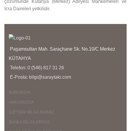
çözümünde Kütahya (Merkez) Adliyesi Mahkemeleri ve
İcra Daireleri yetkilidir.
Paşamsultan Mah. Saraçhane Sk. No.10/C Merkez
KÜTAHYA
Telefon: 0 (546) 817 31 26
E-Posta: bilgi@saraytaki.com
KURUMSAL
HAKKIMIZDA
İLETİŞİM BİLGİLERİMİZ
BANKA BİLGİLERİMİZ