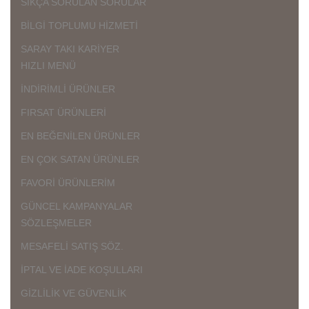
SIKÇA SORULAN SORULAR
BİLGİ TOPLUMU HİZMETİ
SARAY TAKI KARİYER
HIZLI MENÜ
İNDİRİMLİ ÜRÜNLER
FIRSAT ÜRÜNLERİ
EN BEĞENİLEN ÜRÜNLER
EN ÇOK SATAN ÜRÜNLER
FAVORİ ÜRÜNLERİM
GÜNCEL KAMPANYALAR
SÖZLEŞMELER
MESAFELİ SATIŞ SÖZ.
İPTAL VE İADE KOŞULLARI
GİZLİLİK VE GÜVENLİK