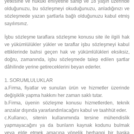
yetkisine ve hukuki ehliyetine sahip ve 18 yaşın üzerinde
olduğunuzu, bu sözleşmeyi okuduğunuzu, anladığınızı ve
sözleşmede yazan şartlarla bağlı olduğunuzu kabul etmiş
sayılırsınız.
İşbu sözleşme taraflara sözleşme konusu site ile ilgili hak
ve yükümlülükler yükler ve taraflar işbu sözleşmeyi kabul
ettiklerinde bahsi geçen hak ve yükümlülükleri eksiksiz,
doğru, zamanında, işbu sözleşmede talep edilen şartlar
dâhilinde yerine getireceklerini beyan ederler.
1. SORUMLULUKLAR
a.Firma, fiyatlar ve sunulan ürün ve hizmetler üzerinde
değişiklik yapma hakkını her zaman saklı tutar.
b.Firma, üyenin sözleşme konusu hizmetlerden, teknik
arızalar dışında yararlandırılacağını kabul ve taahhüt eder.
c.Kullanıcı, sitenin kullanımında tersine mühendislik
yapmayacağını ya da bunların kaynak kodunu bulmak
veya elde etmek amacına yönelik herhangi bir başka