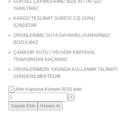
GÖRSEL ÇEKİMLERİMİZ BİZE AİTTİR SİZİ
YANILTMAZ
KARGO TESLİMAT SÜRESİ 3 İŞ GÜNÜ
İÇİNDEDİR
ÜRÜNLERİMİZ SUYA DAYANIKLI KARARMAZ
BOZULMAZ
ÇAMASIR SUYU ( VB) AĞIR KİMYASAL
TEMASINDAN KAÇININIZ
ÜRÜNLERİMİZİN YANINDA KULLANMA TALİMATI
GÖNDERİLMEKTEDİR
Altın Kaplama Künyee 0019 adet
Sepete Ekle
Hemen Al
Saray Takı Kuyum