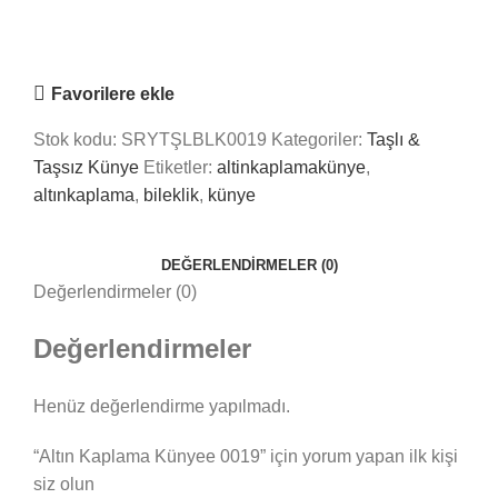
Online
Nasıl Yardımcı Olabiliriz?
Favorilere ekle
Stok kodu:
SRYTŞLBLK0019
Kategoriler:
Taşlı &
Taşsız Künye
Etiketler:
altinkaplamakünye
,
altınkaplama
,
bileklik
,
künye
DEĞERLENDIRMELER (0)
Değerlendirmeler (0)
Değerlendirmeler
Henüz değerlendirme yapılmadı.
“Altın Kaplama Künyee 0019” için yorum yapan ilk kişi
siz olun