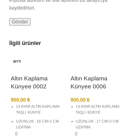
e-posta adresim ve site adresim bu tarayıcıya
kaydedilsin.
İlgili ürünler
BITTI
Altın Kaplama
Altın Kaplama
Künyee 0002
Künyee 0006
900,00
₺
900,00
₺
14 AYAR ALTIN KAPLAMA
14 AYAR ALTIN KAPLAMA
TAŞLI KÜNYE
TAŞLI KÜNYE
UZUNLUK : 16 CM+2 CM
UZUNLUK : 17 CM+2 CM
UZATMA
UZATMA
BİREBİR KUYUMCU
BİREBİR KUYUMCU