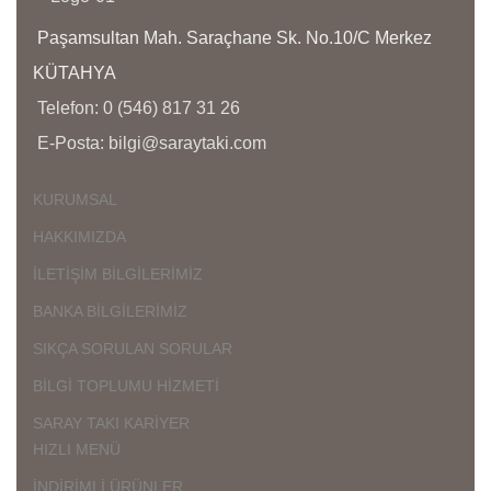
Ü
D
Paşamsultan Mah. Saraçhane Sk. No.10/C Merkez
KÜTAHYA
Ç
K
Telefon: 0 (546) 817 31 26
K
E-Posta: bilgi@saraytaki.com
Ü
K
G
KURUMSAL
HAKKIMIZDA
İLETİŞİM BİLGİLERİMİZ
BANKA BİLGİLERİMİZ
SIKÇA SORULAN SORULAR
BİLGİ TOPLUMU HİZMETİ
SARAY TAKI KARİYER
HIZLI MENÜ
İNDİRİMLİ ÜRÜNLER