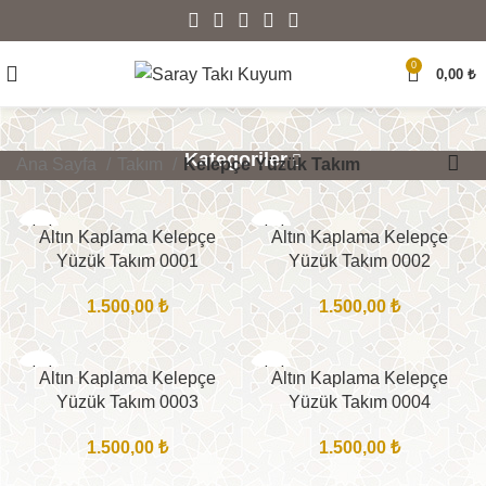
0
0,00
₺
Kategoriler
Ana Sayfa
Takım
Kelepçe Yüzük Takım
BITTI
BITTI
Altın Kaplama Kelepçe
Altın Kaplama Kelepçe
Yüzük Takım 0001
Yüzük Takım 0002
1.500,00
₺
1.500,00
₺
BITTI
BITTI
Altın Kaplama Kelepçe
Altın Kaplama Kelepçe
Yüzük Takım 0003
Yüzük Takım 0004
1.500,00
₺
1.500,00
₺