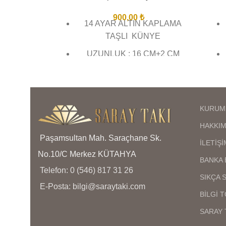
900,00
₺
14 AYAR ALTIN KAPLAMA
TAŞLI KÜNYE
UZUNLUK : 16 CM+2 CM
UZATMA
BİREBİR KUYUMCU
İŞÇİLĞİNDE VE
KURUM
KALİTESİNDEDİR
HAKKIM
GÖRSEL ÇEKİMLERİMİZ BİZE
Paşamsultan Mah. Saraçhane Sk.
AİTTİR SİZİ YANILTMAZ
İLETİŞİ
No.10/C Merkez KÜTAHYA
KARGO TESLİMAT SÜRESİ 3
BANKA 
İŞ GÜNÜ İÇİNDEDİR
Telefon: 0 (546) 817 31 26
SIKÇA 
E-Posta: bilgi@saraytaki.com
ÜRÜNLERİMİZ SUYA
BİLGİ 
DAYANIKLI KARARMAZ
SARAY 
BOZULMAZ