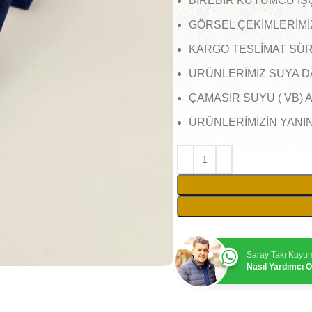
BİREBİR KUYUMCU İŞ
GÖRSEL ÇEKİMLERİMİZ 
KARGO TESLİMAT SÜRE
ÜRÜNLERİMİZ SUYA D
ÇAMASIR SUYU ( VB) 
ÜRÜNLERİMİZİN YANI
Saray Takı Kuyu
Nasıl Yardımcı Ol