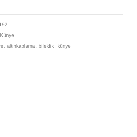
192
z Künye
ye
,
altınkaplama
,
bileklik
,
künye