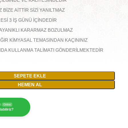
ÇİLĞİNDE VE KALİTESİNDEDİR
BİZE AİTTİR SİZİ YANILTMAZ
Sİ 3 İŞ GÜNÜ İÇİNDEDİR
AYANIKLI KARARMAZ BOZULMAZ
AĞIR KİMYASAL TEMASINDAN KAÇININIZ
NDA KULLANMA TALİMATI GÖNDERİLMEKTEDİR
SEPETE EKLE
HEMEN AL
m
Online
abiliriz?