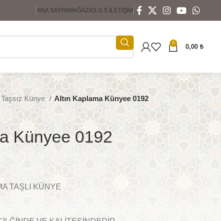
ANA SAYFA
MAĞAZA
S.S.S.
İLETIŞIM
0
0,00
₺
& Taşsız Künye
Altın Kaplama Künyee 0192
ma Künyee 0192
MA TAŞLI KÜNYE