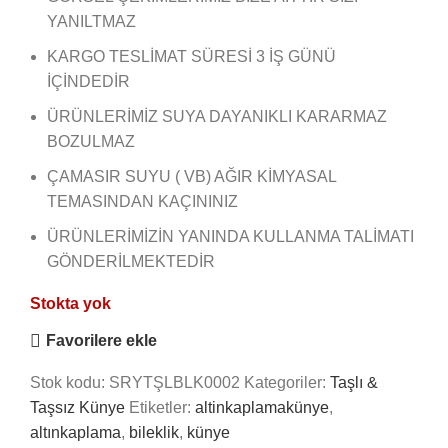
YANILTMAZ
KARGO TESLİMAT SÜRESİ 3 İŞ GÜNÜ
İÇİNDEDİR
ÜRÜNLERİMİZ SUYA DAYANIKLI KARARMAZ
BOZULMAZ
ÇAMASIR SUYU ( VB) AĞIR KİMYASAL
TEMASINDAN KAÇININIZ
ÜRÜNLERİMİZİN YANINDA KULLANMA TALİMATI
GÖNDERİLMEKTEDİR
Stokta yok
Favorilere ekle
Stok kodu:
SRYTŞLBLK0002
Kategoriler:
Taşlı &
Taşsız Künye
Etiketler:
altinkaplamakünye
,
altınkaplama
,
bileklik
,
künye