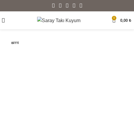
0
0,00
₺
BITTI