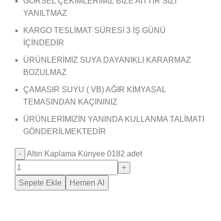
GÖRSEL ÇEKİMLERİMİZ BİZE AİTTİR SİZİ
YANILTMAZ
KARGO TESLİMAT SÜRESİ 3 İŞ GÜNÜ
İÇİNDEDİR
ÜRÜNLERİMİZ SUYA DAYANIKLI KARARMAZ
BOZULMAZ
ÇAMASIR SUYU ( VB) AĞIR KİMYASAL
TEMASINDAN KAÇININIZ
ÜRÜNLERİMİZİN YANINDA KULLANMA TALİMATI
GÖNDERİLMEKTEDİR
Altın Kaplama Künyee 0182 adet
Sepete Ekle
Hemen Al
Saray Takı Kuyum