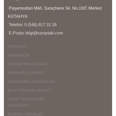
Ü
Paşamsultan Mah. Saraçhane Sk. No.10/C Merkez
D
KÜTAHYA
Ç
Telefon: 0 (546) 817 31 26
K
E-Posta: bilgi@saraytaki.com
K
Ü
K
KURUMSAL
G
HAKKIMIZDA
İLETİŞİM BİLGİLERİMİZ
BANKA BİLGİLERİMİZ
SIKÇA SORULAN SORULAR
BİLGİ TOPLUMU HİZMETİ
SARAY TAKI KARİYER
HIZLI MENÜ
İNDİRİMLİ ÜRÜNLER