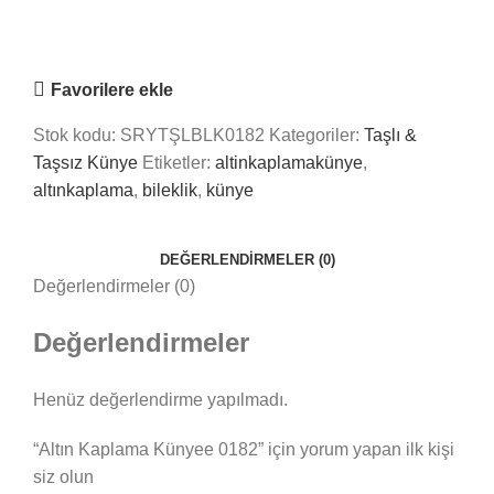
Online
Nasıl Yardımcı Olabiliriz?
Favorilere ekle
Stok kodu:
SRYTŞLBLK0182
Kategoriler:
Taşlı &
Taşsız Künye
Etiketler:
altinkaplamakünye
,
altınkaplama
,
bileklik
,
künye
DEĞERLENDIRMELER (0)
Değerlendirmeler (0)
Değerlendirmeler
Henüz değerlendirme yapılmadı.
“Altın Kaplama Künyee 0182” için yorum yapan ilk kişi
siz olun