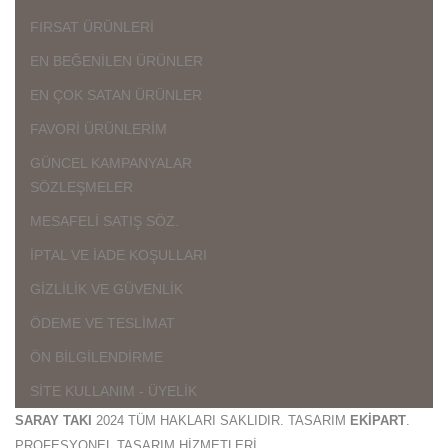
FIRSAT ÜRÜNLERİ
EN BEĞENİLEN ÜRÜNLER
EN ÇOK SATAN ÜRÜNLER
FAVORİ ÜRÜNLERİM
GÜNCEL KAMPANYALAR
SÖZLEŞMELER
MESAFELİ SATIŞ SÖZ.
İPTAL VE İADE KOŞULLARI
GİZLİLİK VE GÜVENLİK
ÖDEME VE TESLİMAT
ÖN BİLGİLENDİRME
SİTE KULLANIM - ÜYELİK
SARAY TAKI
2024 TÜM HAKLARI SAKLIDIR. TASARIM
EKİPART
.
PROFESYONEL TASARIM HİZMETLERİ