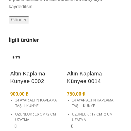
kaydedilsin.
İlgili ürünler
BITTI
Altın Kaplama
Altın Kaplama
Künyee 0002
Künyee 0014
900,00
₺
750,00
₺
14 AYAR ALTIN KAPLAMA
14 AYAR ALTIN KAPLAMA
TAŞLI KÜNYE
TAŞLI KÜNYE
UZUNLUK : 16 CM+2 CM
UZUNLUK : 17 CM+2 CM
UZATMA
UZATMA
BİREBİR KUYUMCU
BİREBİR KUYUMCU