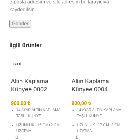
e-posta adresim ve site adresim bu tarayıcıya
kaydedilsin.
İlgili ürünler
BITTI
Altın Kaplama
Altın Kaplama
Künyee 0002
Künyee 0004
900,00
₺
900,00
₺
14 AYAR ALTIN KAPLAMA
14 AYAR ALTIN KAPLAMA
TAŞLI KÜNYE
TAŞLI KÜNYE
UZUNLUK : 16 CM+2 CM
UZUNLUK : 17 CM+2 CM
UZATMA
UZATMA
BİREBİR KUYUMCU
BİREBİR KUYUMCU