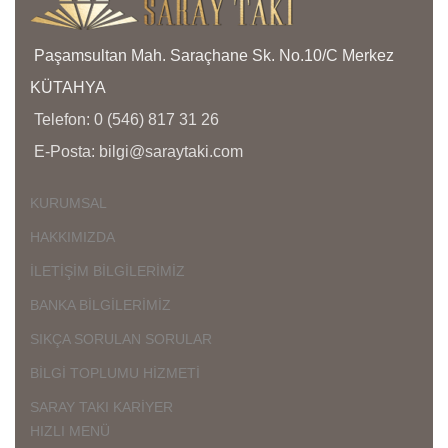
Ü
D
Paşamsultan Mah. Saraçhane Sk. No.10/C Merkez
Ç
KÜTAHYA
K
Telefon: 0 (546) 817 31 26
K
Ü
E-Posta: bilgi@saraytaki.com
K
G
KURUMSAL
HAKKIMIZDA
İLETİŞİM BİLGİLERİMİZ
BANKA BİLGİLERİMİZ
SIKÇA SORULAN SORULAR
BİLGİ TOPLUMU HİZMETİ
SARAY TAKI KARİYER
HIZLI MENÜ