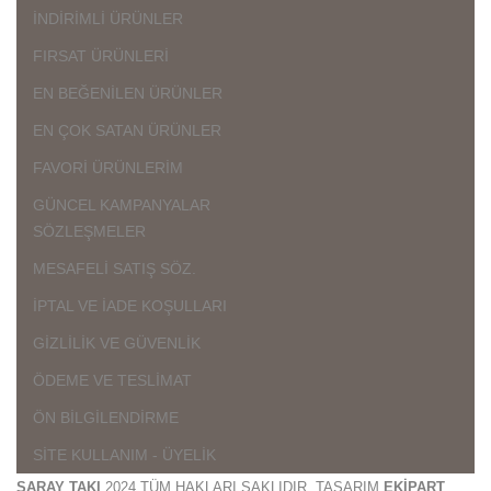
İNDİRİMLİ ÜRÜNLER
FIRSAT ÜRÜNLERİ
EN BEĞENİLEN ÜRÜNLER
EN ÇOK SATAN ÜRÜNLER
FAVORİ ÜRÜNLERİM
GÜNCEL KAMPANYALAR
SÖZLEŞMELER
MESAFELİ SATIŞ SÖZ.
İPTAL VE İADE KOŞULLARI
GİZLİLİK VE GÜVENLİK
ÖDEME VE TESLİMAT
ÖN BİLGİLENDİRME
SİTE KULLANIM - ÜYELİK
SARAY TAKI
2024 TÜM HAKLARI SAKLIDIR. TASARIM
EKİPART
.