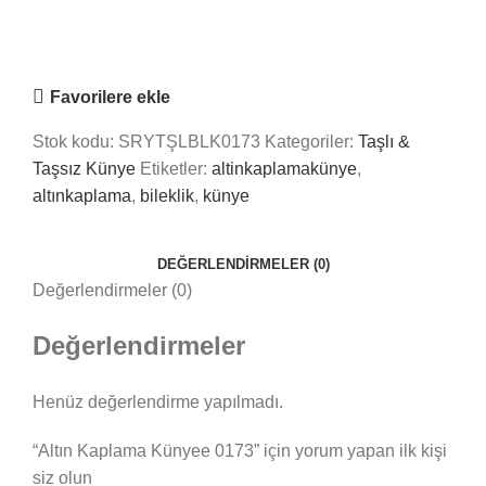
Online
Nasıl Yardımcı Olabiliriz?
Favorilere ekle
Stok kodu:
SRYTŞLBLK0173
Kategoriler:
Taşlı &
Taşsız Künye
Etiketler:
altinkaplamakünye
,
altınkaplama
,
bileklik
,
künye
DEĞERLENDIRMELER (0)
Değerlendirmeler (0)
Değerlendirmeler
Henüz değerlendirme yapılmadı.
“Altın Kaplama Künyee 0173” için yorum yapan ilk kişi
siz olun