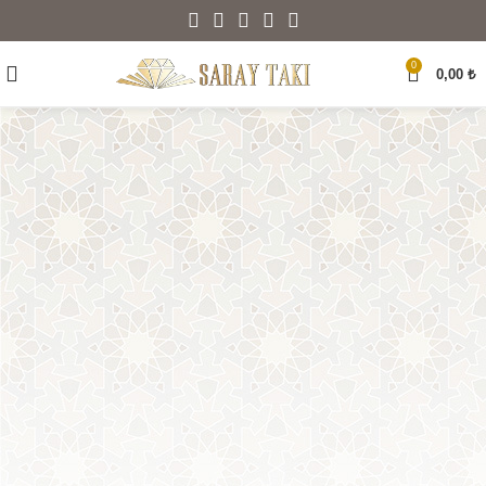
0
0,00
₺