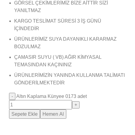
GÖRSEL ÇEKİMLERİMİZ BİZE AİTTİR SİZİ
YANILTMAZ
KARGO TESLİMAT SÜRESİ 3 İŞ GÜNÜ
İÇİNDEDİR
ÜRÜNLERİMİZ SUYA DAYANIKLI KARARMAZ
BOZULMAZ
ÇAMASIR SUYU ( VB) AĞIR KİMYASAL
TEMASINDAN KAÇININIZ
ÜRÜNLERİMİZİN YANINDA KULLANMA TALİMATI
GÖNDERİLMEKTEDİR
Altın Kaplama Künyee 0173 adet
Sepete Ekle
Hemen Al
Saray Takı Kuyum