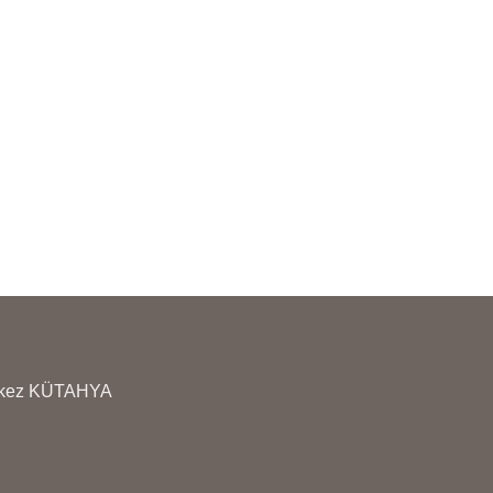
AÇININIZ
KAÇININIZ
RÜNLERİMİZİN YANINDA
ÜRÜNLERİMİZİN YA
ULLANMA TALİMATI
KULLANMA TALİMATI
ÖNDERİLMEKTEDİR
GÖNDERİLMEKTEDİ
erkez KÜTAHYA