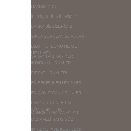
HAKKIMIZDA
İLETİŞİM BİLGİLERİMİZ
BANKA BİLGİLERİMİZ
SIKÇA SORULAN SORULAR
BİLGİ TOPLUMU HİZMETİ
HIZLI MENÜ
SARAY TAKI KARİYER
İNDİRİMLİ ÜRÜNLER
FIRSAT ÜRÜNLERİ
EN BEĞENİLEN ÜRÜNLER
EN ÇOK SATAN ÜRÜNLER
FAVORİ ÜRÜNLERİM
SÖZLEŞMELER
GÜNCEL KAMPANYALAR
MESAFELİ SATIŞ SÖZ.
İPTAL VE İADE KOŞULLARI