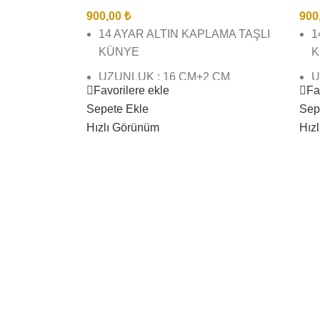
900,00
₺
900
14 AYAR ALTIN KAPLAMA TAŞLI
1
KÜNYE
K
UZUNLUK : 16 CM+2 CM
U
Favorilere ekle
Fa
UZATMA
U
Sepete Ekle
Sep
BİREBİR KUYUMCU İŞÇİLĞİNDE
B
Hızlı Görünüm
Hız
VE KALİTESİNDEDİR
V
GÖRSEL ÇEKİMLERİMİZ BİZE
G
AİTTİR SİZİ YANILTMAZ
A
KARGO TESLİMAT SÜRESİ 3 İŞ
K
GÜNÜ İÇİNDEDİR
G
ÜRÜNLERİMİZ SUYA DAYANIKLI
Ü
KARARMAZ BOZULMAZ
K
ÇAMASIR SUYU ( VB) AĞIR
Ç
KİMYASAL TEMASINDAN
K