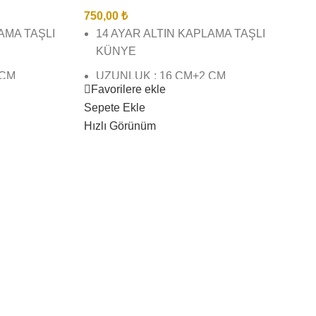
750,00
₺
LAMA TAŞLI
14 AYAR ALTIN KAPLAMA TAŞLI
KÜNYE
 CM
UZUNLUK : 16 CM+2 CM
Favorilere ekle
UZATMA
Sepete Ekle
ŞÇİLĞİNDE
BİREBİR KUYUMCU İŞÇİLĞİNDE
Hızlı Görünüm
VE KALİTESİNDEDİR
İZ BİZE
GÖRSEL ÇEKİMLERİMİZ BİZE
AZ
AİTTİR SİZİ YANILTMAZ
RESİ 3 İŞ
KARGO TESLİMAT SÜRESİ 3 İŞ
GÜNÜ İÇİNDEDİR
DAYANIKLI
ÜRÜNLERİMİZ SUYA DAYANIKLI
AZ
KARARMAZ BOZULMAZ
 AĞIR
ÇAMASIR SUYU ( VB) AĞIR
DAN
KİMYASAL TEMASINDAN