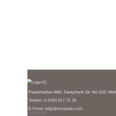
KAÇININIZ
K
ÜRÜNLERİMİZİN YANINDA
Ü
KULLANMA TALİMATI
K
GÖNDERİLMEKTEDİR
G
Paşamsultan Mah. Saraçhane Sk. No.10/C M
Telefon: 0 (546) 817 31 26
E-Posta: bilgi@saraytaki.com
KURUMSAL