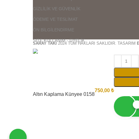
GİZLİLİK VE GÜVENLİK
ÖDEME VE TESLİMAT
ÖN BİLGİLENDİRME
SİTE KULLANIM - ÜYELİK
SARAY TAKI
2024 TÜM HAKLARI SAKLIDIR. TASARIM
750,00
₺
Altın Kaplama Künyee 0158