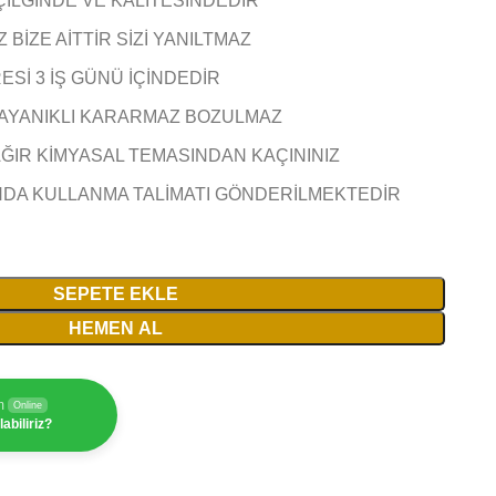
ÇİLĞİNDE VE KALİTESİNDEDİR
BİZE AİTTİR SİZİ YANILTMAZ
Sİ 3 İŞ GÜNÜ İÇİNDEDİR
AYANIKLI KARARMAZ BOZULMAZ
AĞIR KİMYASAL TEMASINDAN KAÇININIZ
NDA KULLANMA TALİMATI GÖNDERİLMEKTEDİR
SEPETE EKLE
HEMEN AL
m
Online
abiliriz?