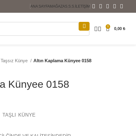
ANA SAYFA
MAĞAZA
S.S.S.
İLETIŞIM
0
0,00
₺
& Taşsız Künye
Altın Kaplama Künyee 0158
ma Künyee 0158
 TAŞLI KÜNYE