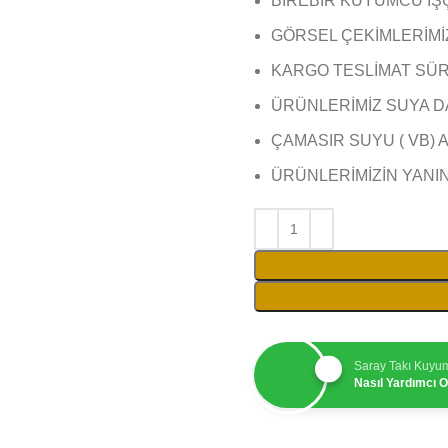
BİREBİR KUYUMCU İŞ
GÖRSEL ÇEKİMLERİMİZ 
KARGO TESLİMAT SÜRE
ÜRÜNLERİMİZ SUYA D
ÇAMASIR SUYU ( VB) 
ÜRÜNLERİMİZİN YANI
Saray Takı Kuyu
Nasıl Yardımcı Ol