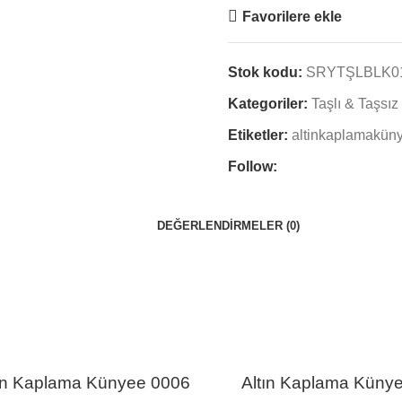
Favorilere ekle
Stok kodu:
SRYTŞLBLK0
Kategoriler:
Taşlı & Taşsı
Etiketler:
altinkaplamakün
Follow:
DEĞERLENDIRMELER (0)
ın Kaplama Künyee 0006
Altın Kaplama Küny