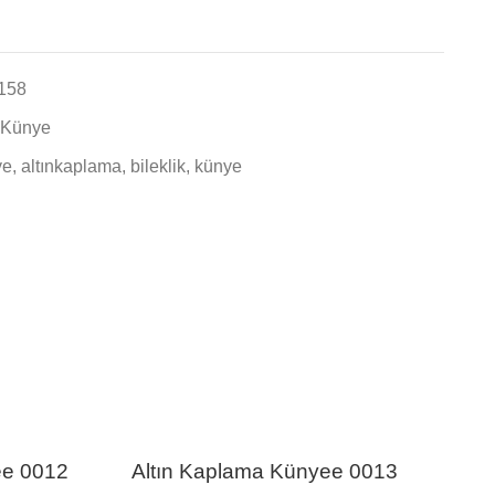
158
z Künye
ye
,
altınkaplama
,
bileklik
,
künye
ee 0012
Altın Kaplama Künyee 0013