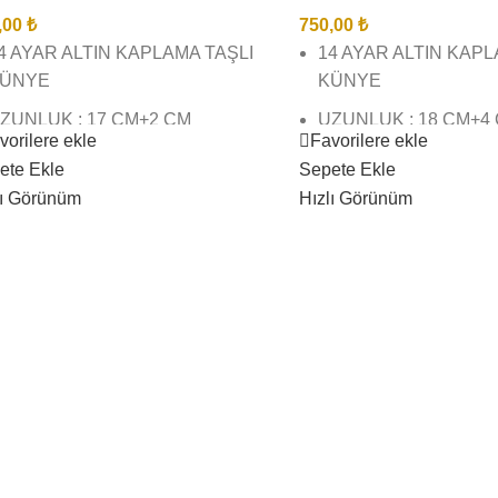
,00
₺
750,00
₺
4 AYAR ALTIN KAPLAMA TAŞLI
14 AYAR ALTIN KAP
ÜNYE
KÜNYE
ZUNLUK : 17 CM+2 CM
UZUNLUK : 18 CM+4
vorilere ekle
Favorilere ekle
ZATMA
UZATMA
ete Ekle
Sepete Ekle
İREBİR KUYUMCU İŞÇİLĞİNDE
BİREBİR KUYUMCU İ
lı Görünüm
Hızlı Görünüm
E KALİTESİNDEDİR
VE KALİTESİNDEDİR
ÖRSEL ÇEKİMLERİMİZ BİZE
GÖRSEL ÇEKİMLERİM
İTTİR SİZİ YANILTMAZ
AİTTİR SİZİ YANILTM
ARGO TESLİMAT SÜRESİ 3 İŞ
KARGO TESLİMAT SÜ
ÜNÜ İÇİNDEDİR
GÜNÜ İÇİNDEDİR
RÜNLERİMİZ SUYA DAYANIKLI
ÜRÜNLERİMİZ SUYA 
ARARMAZ BOZULMAZ
KARARMAZ BOZULM
AMASIR SUYU ( VB) AĞIR
ÇAMASIR SUYU ( VB)
İMYASAL TEMASINDAN
KİMYASAL TEMASIN