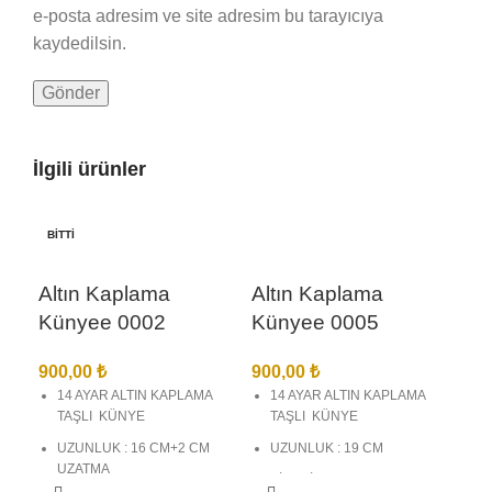
e-posta adresim ve site adresim bu tarayıcıya
kaydedilsin.
İlgili ürünler
BITTI
Altın Kaplama
Altın Kaplama
Künyee 0002
Künyee 0005
900,00
₺
900,00
₺
14 AYAR ALTIN KAPLAMA
14 AYAR ALTIN KAPLAMA
TAŞLI KÜNYE
TAŞLI KÜNYE
UZUNLUK : 16 CM+2 CM
UZUNLUK : 19 CM
UZATMA
BİREBİR KUYUMCU