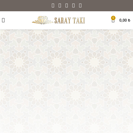
0
0,00
₺