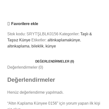
Online
Nasıl Yardımcı Olabiliriz?
Favorilere ekle
Stok kodu:
SRYTŞLBLK0156
Kategoriler:
Taşlı &
Taşsız Künye
Etiketler:
altinkaplamakünye
,
altınkaplama
,
bileklik
,
künye
DEĞERLENDIRMELER (0)
Değerlendirmeler (0)
Değerlendirmeler
Henüz değerlendirme yapılmadı.
“Altın Kaplama Künyee 0156” için yorum yapan ilk kişi