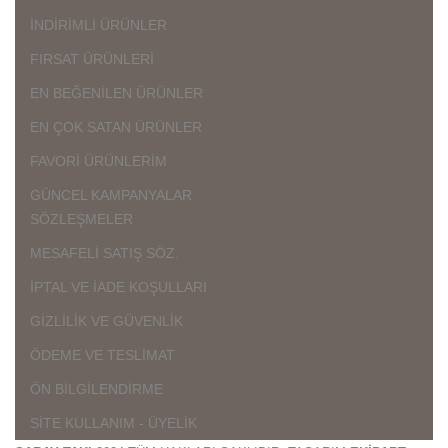
İNDİRİMLİ ÜRÜNLER
FIRSAT ÜRÜNLERİ
EN BEĞENİLEN ÜRÜNLER
EN ÇOK SATAN ÜRÜNLER
FAVORİ ÜRÜNLERİM
GÜNCEL KAMPANYALAR
SÖZLEŞMELER
MESAFELİ SATIŞ SÖZ.
İPTAL VE İADE KOŞULLARI
GİZLİLİK VE GÜVENLİK
ÖDEME VE TESLİMAT
ÖN BİLGİLENDİRME
SİTE KULLANIM - ÜYELİK