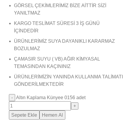
GÖRSEL ÇEKİMLERİMİZ BİZE AİTTİR SİZİ
YANILTMAZ
KARGO TESLİMAT SÜRESİ 3 İŞ GÜNÜ
İÇİNDEDİR
ÜRÜNLERİMİZ SUYA DAYANIKLI KARARMAZ
BOZULMAZ
ÇAMASIR SUYU ( VB) AĞIR KİMYASAL
TEMASINDAN KAÇININIZ
ÜRÜNLERİMİZİN YANINDA KULLANMA TALİMATI
GÖNDERİLMEKTEDİR
Altın Kaplama Künyee 0156 adet
Sepete Ekle
Hemen Al
Saray Takı Kuyum