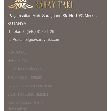
İ
Ü
D
Paşamsultan Mah. Saraçhane Sk. No.10/C Merkez
KÜTAHYA
Ç
Telefon: 0 (546) 817 31 26
K
K
E-Posta: bilgi@saraytaki.com
Ü
K
KURUMSAL
G
HAKKIMIZDA
İLETİŞİM BİLGİLERİMİZ
BANKA BİLGİLERİMİZ
SIKÇA SORULAN SORULAR
BİLGİ TOPLUMU HİZMETİ
SARAY TAKI KARİYER
HIZLI MENÜ