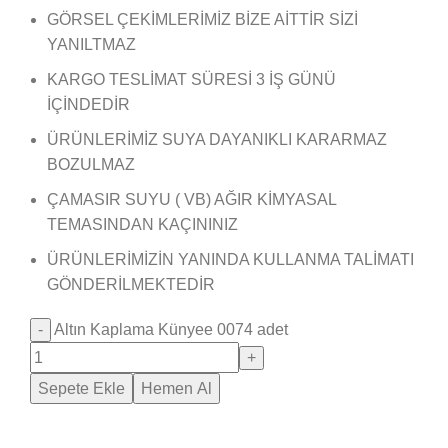
GÖRSEL ÇEKİMLERİMİZ BİZE AİTTİR SİZİ
YANILTMAZ
KARGO TESLİMAT SÜRESİ 3 İŞ GÜNÜ
İÇİNDEDİR
ÜRÜNLERİMİZ SUYA DAYANIKLI KARARMAZ
BOZULMAZ
ÇAMASIR SUYU ( VB) AĞIR KİMYASAL
TEMASINDAN KAÇININIZ
ÜRÜNLERİMİZİN YANINDA KULLANMA TALİMATI
GÖNDERİLMEKTEDİR
Altın Kaplama Künyee 0074 adet
Sepete Ekle
Hemen Al
Saray Takı Kuyum