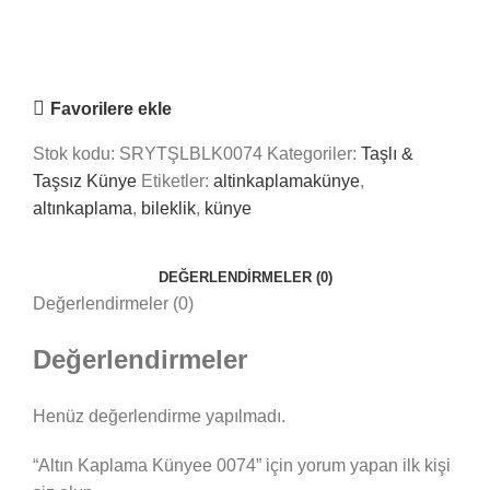
Online
Nasıl Yardımcı Olabiliriz?
Favorilere ekle
Stok kodu:
SRYTŞLBLK0074
Kategoriler:
Taşlı &
Taşsız Künye
Etiketler:
altinkaplamakünye
,
altınkaplama
,
bileklik
,
künye
DEĞERLENDIRMELER (0)
Değerlendirmeler (0)
Değerlendirmeler
Henüz değerlendirme yapılmadı.
“Altın Kaplama Künyee 0074” için yorum yapan ilk kişi