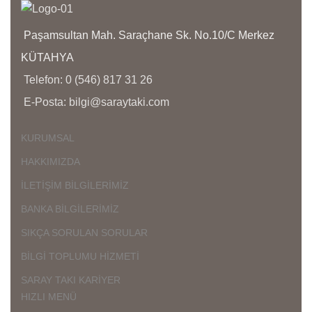
İ
Ü
Paşamsultan Mah. Saraçhane Sk. No.10/C Merkez
D
KÜTAHYA
Ç
Telefon: 0 (546) 817 31 26
K
E-Posta: bilgi@saraytaki.com
K
Ü
K
KURUMSAL
G
HAKKIMIZDA
İLETİŞİM BİLGİLERİMİZ
BANKA BİLGİLERİMİZ
SIKÇA SORULAN SORULAR
BİLGİ TOPLUMU HİZMETİ
SARAY TAKI KARİYER
HIZLI MENÜ