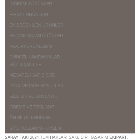
İNDİRİMLİ ÜRÜNLER
FIRSAT ÜRÜNLERİ
EN BEĞENİLEN ÜRÜNLER
EN ÇOK SATAN ÜRÜNLER
FAVORİ ÜRÜNLERİM
GÜNCEL KAMPANYALAR
SÖZLEŞMELER
MESAFELİ SATIŞ SÖZ.
İPTAL VE İADE KOŞULLARI
GİZLİLİK VE GÜVENLİK
ÖDEME VE TESLİMAT
ÖN BİLGİLENDİRME
SİTE KULLANIM - ÜYELİK
SARAY TAKI
2024 TÜM HAKLARI SAKLIDIR. TASARIM
EKİPART
.