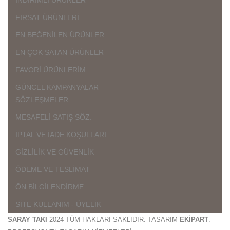
FIRSAT ÜRÜNLERİ
EN BEĞENİLEN ÜRÜNLER
EN ÇOK SATAN ÜRÜNLER
FAVORİ ÜRÜNLERİM
GÜNCEL KAMPANYALAR
SÖZLEŞMELER
MESAFELİ SATIŞ SÖZ.
İPTAL VE İADE KOŞULLARI
GİZLİLİK VE GÜVENLİK
ÖDEME VE TESLİMAT
ÖN BİLGİLENDİRME
SİTE KULLANIM - ÜYELİK
SARAY TAKI
2024 TÜM HAKLARI SAKLIDIR. TASARIM
EKİPART
.