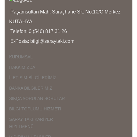
İ
Ü
Paşamsultan Mah. Saraçhane Sk. No.10/C Merkez
D
KÜTAHYA
Ç
Telefon: 0 (546) 817 31 26
K
E-Posta: bilgi@saraytaki.com
K
Ü
K
KURUMSAL
G
HAKKIMIZDA
İLETİŞİM BİLGİLERİMİZ
BANKA BİLGİLERİMİZ
SIKÇA SORULAN SORULAR
BİLGİ TOPLUMU HİZMETİ
SARAY TAKI KARİYER
HIZLI MENÜ
İNDİRİMLİ ÜRÜNLER