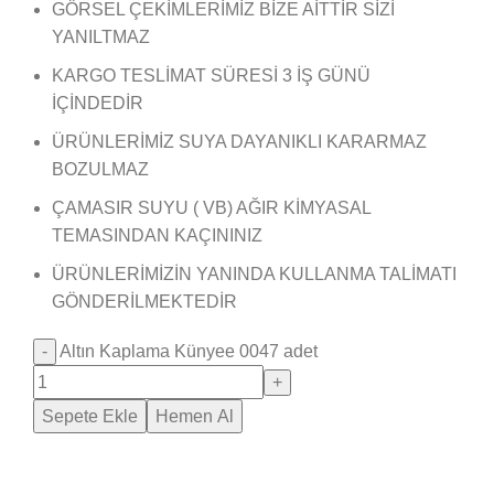
GÖRSEL ÇEKİMLERİMİZ BİZE AİTTİR SİZİ
YANILTMAZ
KARGO TESLİMAT SÜRESİ 3 İŞ GÜNÜ
İÇİNDEDİR
ÜRÜNLERİMİZ SUYA DAYANIKLI KARARMAZ
BOZULMAZ
ÇAMASIR SUYU ( VB) AĞIR KİMYASAL
TEMASINDAN KAÇININIZ
ÜRÜNLERİMİZİN YANINDA KULLANMA TALİMATI
GÖNDERİLMEKTEDİR
Altın Kaplama Künyee 0047 adet
Sepete Ekle
Hemen Al
Saray Takı Kuyum