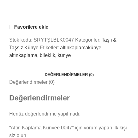
Online
Nasıl Yardımcı Olabiliriz?
Favorilere ekle
Stok kodu:
SRYTŞLBLK0047
Kategoriler:
Taşlı &
Taşsız Künye
Etiketler:
altinkaplamakünye
,
altınkaplama
,
bileklik
,
künye
DEĞERLENDIRMELER (0)
Değerlendirmeler (0)
Değerlendirmeler
Henüz değerlendirme yapılmadı.
“Altın Kaplama Künyee 0047” için yorum yapan ilk kişi
siz olun