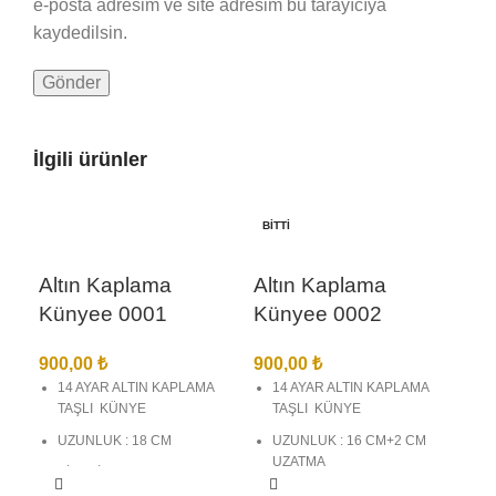
e-posta adresim ve site adresim bu tarayıcıya
kaydedilsin.
İlgili ürünler
BITTI
Altın Kaplama
Altın Kaplama
Künyee 0001
Künyee 0002
900,00
₺
900,00
₺
14 AYAR ALTIN KAPLAMA
14 AYAR ALTIN KAPLAMA
TAŞLI KÜNYE
TAŞLI KÜNYE
UZUNLUK : 18 CM
UZUNLUK : 16 CM+2 CM
UZATMA
BİREBİR KUYUMCU
İŞÇİLĞİNDE VE
BİREBİR KUYUMCU