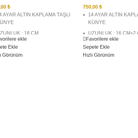
,00
₺
750,00
₺
4 AYAR ALTIN KAPLAMA TAŞLI
14 AYAR ALTIN KAP
ÜNYE
KÜNYE
ZUNLUK : 18 CM
UZUNLUK : 16 CM+2
vorilere ekle
Favorilere ekle
UZATMA
İREBİR KUYUMCU İŞÇİLĞİNDE
ete Ekle
Sepete Ekle
E KALİTESİNDEDİR
BİREBİR KUYUMCU İ
lı Görünüm
Hızlı Görünüm
VE KALİTESİNDEDİR
ÖRSEL ÇEKİMLERİMİZ BİZE
İTTİR SİZİ YANILTMAZ
GÖRSEL ÇEKİMLERİM
AİTTİR SİZİ YANILTM
ARGO TESLİMAT SÜRESİ 3 İŞ
ÜNÜ İÇİNDEDİR
KARGO TESLİMAT SÜ
GÜNÜ İÇİNDEDİR
RÜNLERİMİZ SUYA DAYANIKLI
ARARMAZ BOZULMAZ
ÜRÜNLERİMİZ SUYA 
KARARMAZ BOZULM
AMASIR SUYU ( VB) AĞIR
İMYASAL TEMASINDAN
ÇAMASIR SUYU ( VB)
AÇININIZ
KİMYASAL TEMASIN