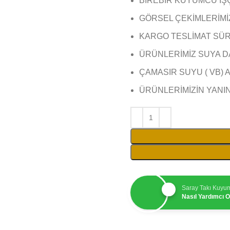
BİREBİR KUYUMCU İŞ
GÖRSEL ÇEKİMLERİMİZ 
KARGO TESLİMAT SÜRE
ÜRÜNLERİMİZ SUYA D
ÇAMASIR SUYU ( VB) 
ÜRÜNLERİMİZİN YANI
Saray Takı Kuyu
Nasıl Yardımcı Ol