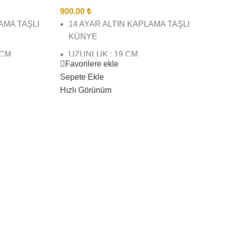
900,00
₺
LAMA TAŞLI
14 AYAR ALTIN KAPLAMA TAŞLI
KÜNYE
 CM
UZUNLUK : 19 CM
Favorilere ekle
BİREBİR KUYUMCU İŞÇİLĞİNDE
Sepete Ekle
ŞÇİLĞİNDE
VE KALİTESİNDEDİR
Hızlı Görünüm
GÖRSEL ÇEKİMLERİMİZ BİZE
İZ BİZE
AİTTİR SİZİ YANILTMAZ
AZ
KARGO TESLİMAT SÜRESİ 3 İŞ
RESİ 3 İŞ
GÜNÜ İÇİNDEDİR
ÜRÜNLERİMİZ SUYA DAYANIKLI
DAYANIKLI
KARARMAZ BOZULMAZ
AZ
ÇAMASIR SUYU ( VB) AĞIR
 AĞIR
KİMYASAL TEMASINDAN
DAN
KAÇININIZ