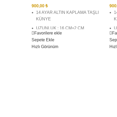
900,00
₺
900
14 AYAR ALTIN KAPLAMA TAŞLI
1
KÜNYE
K
UZUNLUK : 16 CM+2 CM
U
Favorilere ekle
Fa
UZATMA
B
Sepete Ekle
Sep
BİREBİR KUYUMCU İŞÇİLĞİNDE
V
Hızlı Görünüm
Hız
VE KALİTESİNDEDİR
G
GÖRSEL ÇEKİMLERİMİZ BİZE
A
AİTTİR SİZİ YANILTMAZ
K
KARGO TESLİMAT SÜRESİ 3 İŞ
G
GÜNÜ İÇİNDEDİR
Ü
ÜRÜNLERİMİZ SUYA DAYANIKLI
K
KARARMAZ BOZULMAZ
Ç
ÇAMASIR SUYU ( VB) AĞIR
K
KİMYASAL TEMASINDAN
K