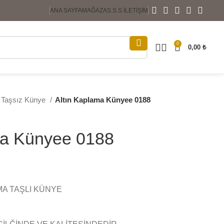
ANA SAYFA
MAĞAZA
S.S.S.
İLETIŞIM
0
0,00
₺
& Taşsız Künye
Altın Kaplama Künyee 0188
ma Künyee 0188
MA TAŞLI KÜNYE