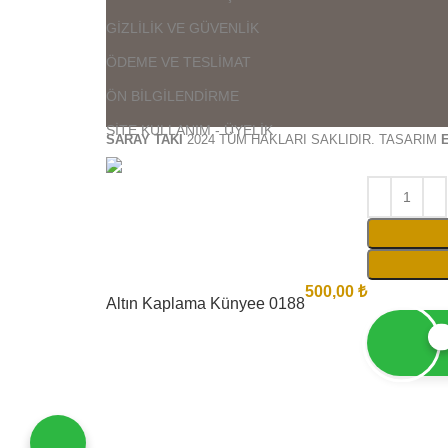
GİZLİLİK VE GÜVENLİK
ÖDEME VE TESLİMAT
ÖN BİLGİLENDİRME
SİTE KULLANIM - ÜYELİK
SARAY TAKI
2024 TÜM HAKLARI SAKLIDIR. TASARIM
500,00
₺
Altın Kaplama Künyee 0188