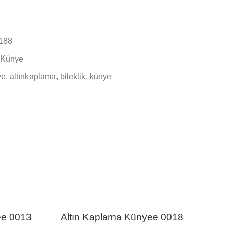
188
z Künye
ye
,
altınkaplama
,
bileklik
,
künye
ee 0013
Altın Kaplama Künyee 0018