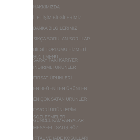
HAKKIMIZDA
İLETİŞİM BİLGİLERİMİZ
BANKA BİLGİLERİMİZ
SIKÇA SORULAN SORULAR
BİLGİ TOPLUMU HİZMETİ
HIZLI MENÜ
SARAY TAKI KARİYER
İNDİRİMLİ ÜRÜNLER
FIRSAT ÜRÜNLERİ
EN BEĞENİLEN ÜRÜNLER
EN ÇOK SATAN ÜRÜNLER
FAVORİ ÜRÜNLERİM
SÖZLEŞMELER
GÜNCEL KAMPANYALAR
MESAFELİ SATIŞ SÖZ.
İPTAL VE İADE KOŞULLARI