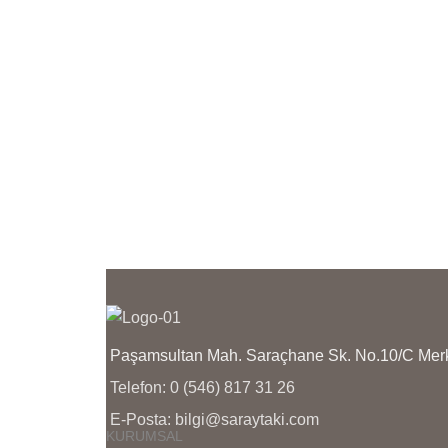
KAÇININIZ
Ü
ÜRÜNLERİMİZİN YANINDA
K
KULLANMA TALİMATI
G
GÖNDERİLMEKTEDİR
Paşamsultan Mah. Saraçhane Sk. No.10/C M
Telefon: 0 (546) 817 31 26
E-Posta: bilgi@saraytaki.com
KURUMSAL