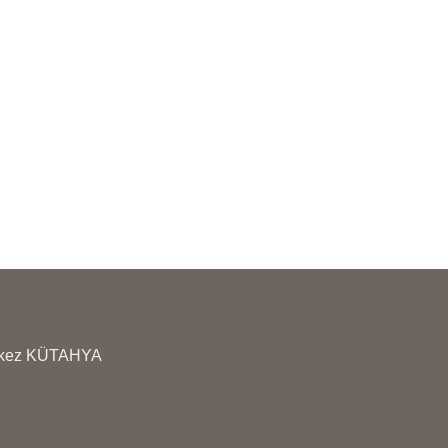
KAÇININIZ
RÜNLERİMİZİN YANINDA
ULLANMA TALİMATI
ÜRÜNLERİMİZİN YA
ÖNDERİLMEKTEDİR
KULLANMA TALİMATI
GÖNDERİLMEKTEDİ
erkez KÜTAHYA