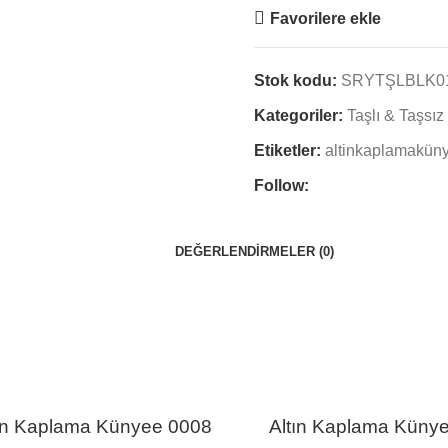
Favorilere ekle
Stok kodu:
SRYTŞLBLK0
Kategoriler:
Taşlı & Taşsı
Etiketler:
altinkaplamakün
Follow:
DEĞERLENDIRMELER (0)
ın Kaplama Künyee 0008
Altın Kaplama Küny