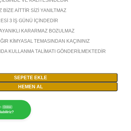
ÇİLĞİNDE VE KALİTESİNDEDİR
BİZE AİTTİR SİZİ YANILTMAZ
Sİ 3 İŞ GÜNÜ İÇİNDEDİR
AYANIKLI KARARMAZ BOZULMAZ
AĞIR KİMYASAL TEMASINDAN KAÇININIZ
NDA KULLANMA TALİMATI GÖNDERİLMEKTEDİR
SEPETE EKLE
HEMEN AL
m
Online
abiliriz?