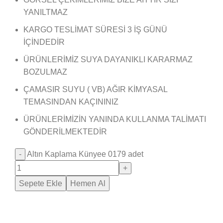
YANILTMAZ
KARGO TESLİMAT SÜRESİ 3 İŞ GÜNÜ
İÇİNDEDİR
ÜRÜNLERİMİZ SUYA DAYANIKLI KARARMAZ
BOZULMAZ
ÇAMASIR SUYU ( VB) AĞIR KİMYASAL
TEMASINDAN KAÇININIZ
ÜRÜNLERİMİZİN YANINDA KULLANMA TALİMATI
GÖNDERİLMEKTEDİR
Altın Kaplama Künyee 0179 adet
Sepete Ekle
Hemen Al
Saray Takı Kuyum