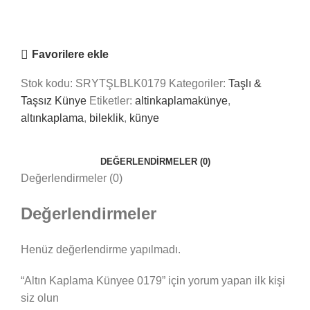
Online
Nasıl Yardımcı Olabiliriz?
Favorilere ekle
Stok kodu:
SRYTŞLBLK0179
Kategoriler:
Taşlı &
Taşsız Künye
Etiketler:
altinkaplamakünye
,
altınkaplama
,
bileklik
,
künye
DEĞERLENDIRMELER (0)
Değerlendirmeler (0)
Değerlendirmeler
Henüz değerlendirme yapılmadı.
“Altın Kaplama Künyee 0179” için yorum yapan ilk kişi
siz olun