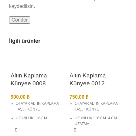
kaydedilsin.
İlgili ürünler
Altın Kaplama
Altın Kaplama
Künyee 0008
Künyee 0012
900,00
₺
750,00
₺
14 AYAR ALTIN KAPLAMA
14 AYAR ALTIN KAPLAMA
TAŞLI KÜNYE
TAŞLI KÜNYE
UZUNLUK : 18 CM
UZUNLUK : 18 CM+4 CM
UZATMA
BİREBİR KUYUMCU
İŞÇİLĞİNDE VE
BİREBİR KUYUMCU