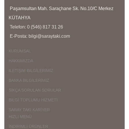
Ü
Paşamsultan Mah. Saraçhane Sk. No.10/C Merkez
D
KÜTAHYA
Ç
Telefon: 0 (546) 817 31 26
K
E-Posta: bilgi@saraytaki.com
K
Ü
K
KURUMSAL
G
HAKKIMIZDA
İLETİŞİM BİLGİLERİMİZ
BANKA BİLGİLERİMİZ
SIKÇA SORULAN SORULAR
BİLGİ TOPLUMU HİZMETİ
SARAY TAKI KARİYER
HIZLI MENÜ
İNDİRİMLİ ÜRÜNLER