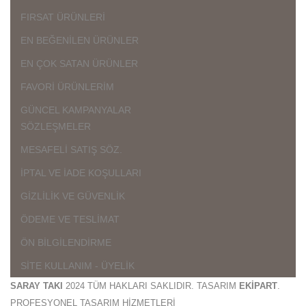
FIRSAT ÜRÜNLERİ
EN BEĞENİLEN ÜRÜNLER
EN ÇOK SATAN ÜRÜNLER
FAVORİ ÜRÜNLERİM
GÜNCEL KAMPANYALAR
SÖZLEŞMELER
MESAFELİ SATIŞ SÖZ.
İPTAL VE İADE KOŞULLARI
GİZLİLİK VE GÜVENLİK
ÖDEME VE TESLİMAT
ÖN BİLGİLENDİRME
SİTE KULLANIM - ÜYELİK
SARAY TAKI
2024 TÜM HAKLARI SAKLIDIR. TASARIM
EKİPART
.
PROFESYONEL TASARIM HİZMETLERİ