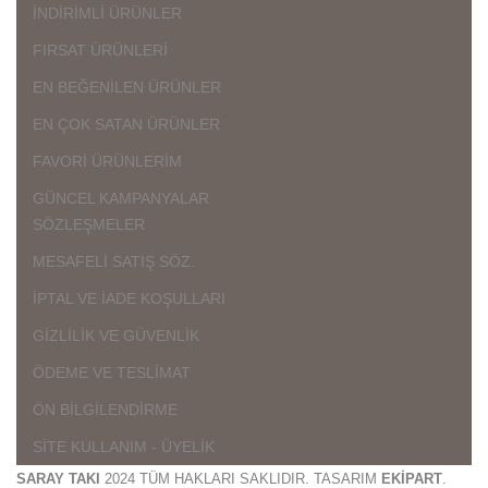
İNDİRİMLİ ÜRÜNLER
FIRSAT ÜRÜNLERİ
EN BEĞENİLEN ÜRÜNLER
EN ÇOK SATAN ÜRÜNLER
FAVORİ ÜRÜNLERİM
GÜNCEL KAMPANYALAR
SÖZLEŞMELER
MESAFELİ SATIŞ SÖZ.
İPTAL VE İADE KOŞULLARI
GİZLİLİK VE GÜVENLİK
ÖDEME VE TESLİMAT
ÖN BİLGİLENDİRME
SİTE KULLANIM - ÜYELİK
SARAY TAKI
2024 TÜM HAKLARI SAKLIDIR. TASARIM
EKİPART
.