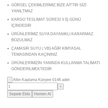
GÖRSEL ÇEKİMLERİMİZ BİZE AİTTİR SİZİ
YANILTMAZ
KARGO TESLİMAT SÜRESİ 3 İŞ GÜNÜ
İÇİNDEDİR
ÜRÜNLERİMİZ SUYA DAYANIKLI KARARMAZ
BOZULMAZ
ÇAMASIR SUYU ( VB) AĞIR KİMYASAL
TEMASINDAN KAÇININIZ
ÜRÜNLERİMİZİN YANINDA KULLANMA TALİMATI
GÖNDERİLMEKTEDİR
Altın Kaplama Künyee 0146 adet
Sepete Ekle
Hemen Al
Saray Takı Kuyum