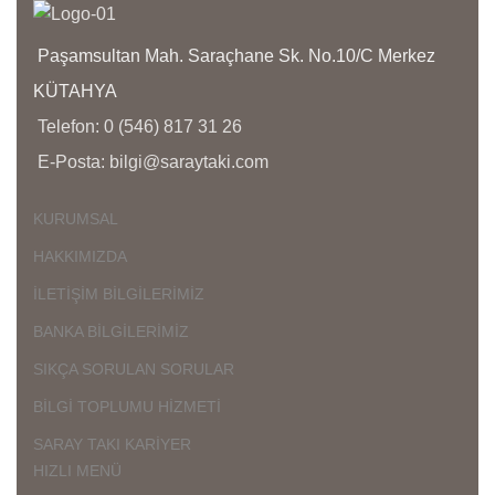
İ
Ü
Paşamsultan Mah. Saraçhane Sk. No.10/C Merkez
D
KÜTAHYA
Ç
Telefon: 0 (546) 817 31 26
K
E-Posta: bilgi@saraytaki.com
K
Ü
K
KURUMSAL
G
HAKKIMIZDA
İLETİŞİM BİLGİLERİMİZ
BANKA BİLGİLERİMİZ
SIKÇA SORULAN SORULAR
BİLGİ TOPLUMU HİZMETİ
SARAY TAKI KARİYER
HIZLI MENÜ