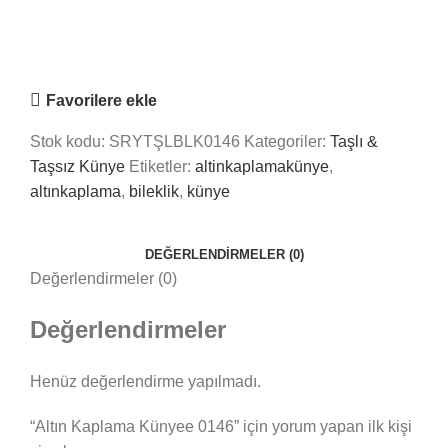
Online
Nasıl Yardımcı Olabiliriz?
Favorilere ekle
Stok kodu:
SRYTŞLBLK0146
Kategoriler:
Taşlı &
Taşsız Künye
Etiketler:
altinkaplamakünye
,
altınkaplama
,
bileklik
,
künye
DEĞERLENDIRMELER (0)
Değerlendirmeler (0)
Değerlendirmeler
Henüz değerlendirme yapılmadı.
“Altın Kaplama Künyee 0146” için yorum yapan ilk kişi