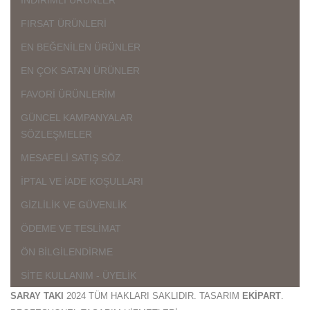
FIRSAT ÜRÜNLERİ
EN BEĞENİLEN ÜRÜNLER
EN ÇOK SATAN ÜRÜNLER
FAVORİ ÜRÜNLERİM
GÜNCEL KAMPANYALAR
SÖZLEŞMELER
MESAFELİ SATIŞ SÖZ.
İPTAL VE İADE KOŞULLARI
GİZLİLİK VE GÜVENLİK
ÖDEME VE TESLİMAT
ÖN BİLGİLENDİRME
SİTE KULLANIM - ÜYELİK
SARAY TAKI
2024 TÜM HAKLARI SAKLIDIR. TASARIM
EKİPART
.