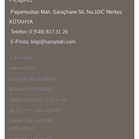
İ
Ü
Paşamsultan Mah. Saraçhane Sk. No.10/C Merkez
D
KÜTAHYA
Ç
Telefon: 0 (546) 817 31 26
K
E-Posta: bilgi@saraytaki.com
K
Ü
K
KURUMSAL
G
HAKKIMIZDA
İLETİŞİM BİLGİLERİMİZ
BANKA BİLGİLERİMİZ
SIKÇA SORULAN SORULAR
BİLGİ TOPLUMU HİZMETİ
SARAY TAKI KARİYER
HIZLI MENÜ
İNDİRİMLİ ÜRÜNLER