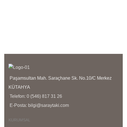
!!!!!
has 
orji
anla
işçil
kapl
olma
bize 
yanı
bölg
yoğu
aras
Paşamsultan Mah. Saraçhane Sk. No.10/C Merkez
KÜTAHYA
Telefon: 0 (546) 817 31 26
E-Posta: bilgi@saraytaki.com
KURUMSAL