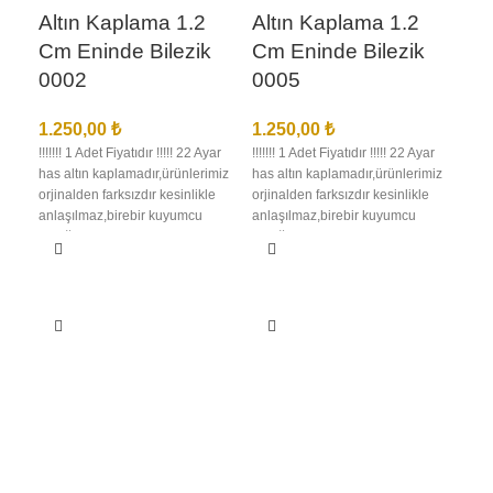
Altın Kaplama 1.2
Altın Kaplama 1.2
Cm Eninde Bilezik
Cm Eninde Bilezik
0002
0005
1.250,00
₺
1.250,00
₺
!!!!!!! 1 Adet Fiyatıdır !!!!! 22 Ayar
!!!!!!! 1 Adet Fiyatıdır !!!!! 22 Ayar
has altın kaplamadır,ürünlerimiz
has altın kaplamadır,ürünlerimiz
orjinalden farksızdır kesinlikle
orjinalden farksızdır kesinlikle
anlaşılmaz,birebir kuyumcu
anlaşılmaz,birebir kuyumcu
işçiliğindedir en iyi kalite
işçiliğindedir en iyi kalite
kaplamadır kararma solma
kaplamadır kararma solma
olmaz,ürünlerimizin görselleri
olmaz,ürünlerimizin görselleri
bize aittir bu nedenle sizi
bize aittir bu nedenle sizi
yanıltma,kargo teslimat süresi
yanıltma,kargo teslimat süresi
bölgelere ve kargo şirketinin
bölgelere ve kargo şirketinin
yoğunluğuna göre 1 ila 3 iş günü
yoğunluğuna göre 1 ila 3 iş günü
Al
arası değişmektedir.
arası değişmektedir.
Cm
00
1.2