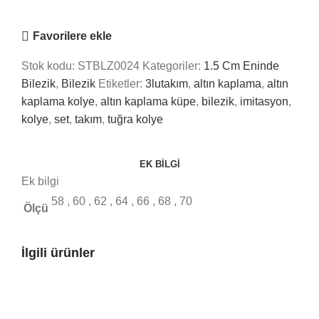
Nasıl Yardımcı Olabiliriz?
Favorilere ekle
Stok kodu:
STBLZ0024
Kategoriler:
1.5 Cm Eninde
Bilezik
,
Bilezik
Etiketler:
3lutakım
,
altın kaplama
,
altın
kaplama kolye
,
altın kaplama küpe
,
bilezik
,
imitasyon
,
kolye
,
set
,
takım
,
tuğra kolye
EK BILGI
Ek bilgi
58
,
60
,
62
,
64
,
66
,
68
,
70
Ölçü
İlgili ürünler