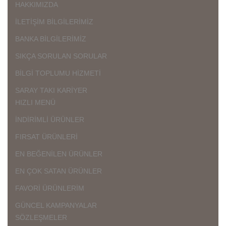
HAKKIMIZDA
İLETİŞİM BİLGİLERİMİZ
BANKA BİLGİLERİMİZ
SIKÇA SORULAN SORULAR
BİLGİ TOPLUMU HİZMETİ
SARAY TAKI KARİYER
HIZLI MENÜ
İNDİRİMLİ ÜRÜNLER
FIRSAT ÜRÜNLERİ
EN BEĞENİLEN ÜRÜNLER
EN ÇOK SATAN ÜRÜNLER
FAVORİ ÜRÜNLERİM
GÜNCEL KAMPANYALAR
SÖZLEŞMELER