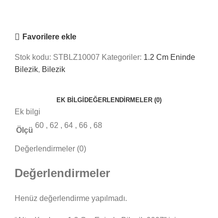
Online
Nasıl Yardımcı Olabiliriz?
Favorilere ekle
Stok kodu:
STBLZ10007
Kategoriler:
1.2 Cm Eninde
Bilezik
,
Bilezik
EK BILGI
DEĞERLENDIRMELER (0)
Ek bilgi
60
,
62
,
64
,
66
,
68
Ölçü
Değerlendirmeler (0)
Değerlendirmeler
Henüz değerlendirme yapılmadı.