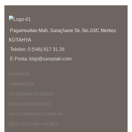
bölg
yoğu
aras
Paşamsultan Mah. Saraçhane Sk. No.10/C Merkez
KÜTAHYA
Telefon: 0 (546) 817 31 26
E-Posta: bilgi@saraytaki.com
KURUMSAL
HAKKIMIZDA
İLETİŞİM BİLGİLERİMİZ
BANKA BİLGİLERİMİZ
SIKÇA SORULAN SORULAR
BİLGİ TOPLUMU HİZMETİ