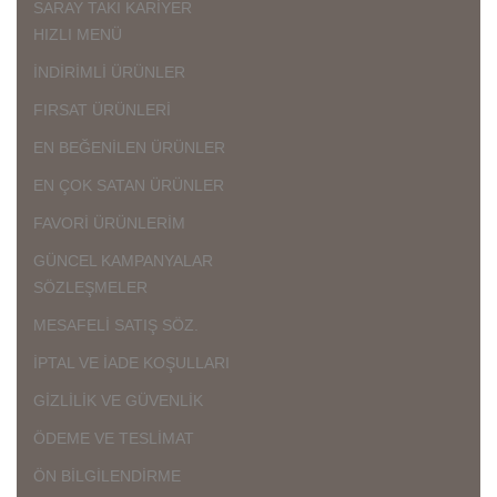
SARAY TAKI KARİYER
HIZLI MENÜ
İNDİRİMLİ ÜRÜNLER
FIRSAT ÜRÜNLERİ
EN BEĞENİLEN ÜRÜNLER
EN ÇOK SATAN ÜRÜNLER
FAVORİ ÜRÜNLERİM
GÜNCEL KAMPANYALAR
SÖZLEŞMELER
MESAFELİ SATIŞ SÖZ.
İPTAL VE İADE KOŞULLARI
GİZLİLİK VE GÜVENLİK
ÖDEME VE TESLİMAT
ÖN BİLGİLENDİRME