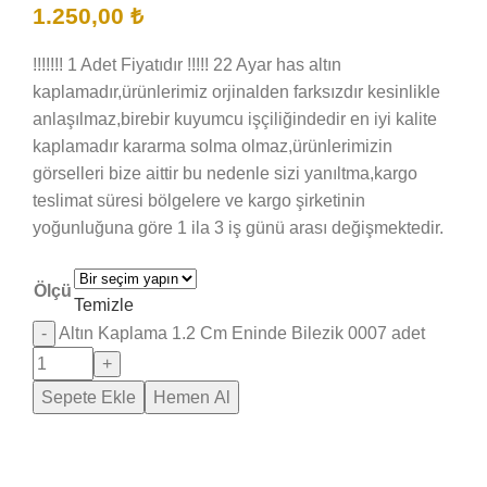
1.250,00
₺
!!!!!!! 1 Adet Fiyatıdır !!!!! 22 Ayar has altın
kaplamadır,ürünlerimiz orjinalden farksızdır kesinlikle
anlaşılmaz,birebir kuyumcu işçiliğindedir en iyi kalite
kaplamadır kararma solma olmaz,ürünlerimizin
görselleri bize aittir bu nedenle sizi yanıltma,kargo
teslimat süresi bölgelere ve kargo şirketinin
yoğunluğuna göre 1 ila 3 iş günü arası değişmektedir.
Ölçü
Temizle
Altın Kaplama 1.2 Cm Eninde Bilezik 0007 adet
Sepete Ekle
Hemen Al
Saray Takı Kuyum