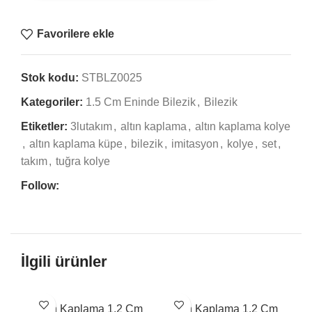
Favorilere ekle
Stok kodu:
STBLZ0025
Kategoriler:
1.5 Cm Eninde Bilezik
,
Bilezik
Etiketler:
3lutakım
,
altın kaplama
,
altın kaplama kolye
,
altın kaplama küpe
,
bilezik
,
imitasyon
,
kolye
,
set
,
takım
,
tuğra kolye
Follow:
İlgili ürünler
Altın Kaplama 1.2 Cm
Altın Kaplama 1.2 Cm