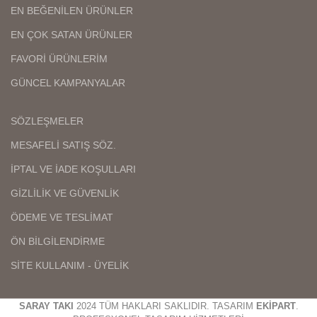
EN BEĞENİLEN ÜRÜNLER
EN ÇOK SATAN ÜRÜNLER
FAVORİ ÜRÜNLERİM
GÜNCEL KAMPANYALAR
SÖZLEŞMELER
MESAFELİ SATIŞ SÖZ.
İPTAL VE İADE KOŞULLARI
GİZLİLİK VE GÜVENLİK
ÖDEME VE TESLİMAT
ÖN BİLGİLENDİRME
SİTE KULLANIM - ÜYELİK
SARAY TAKI
2024 TÜM HAKLARI SAKLIDIR. TASARIM
EKİPART
.