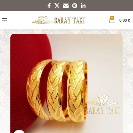
0
0,00
₺