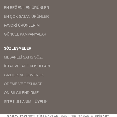
EN BEĞENİLEN ÜRÜNLER
EN ÇOK SATAN ÜRÜNLER
FAVORİ ÜRÜNLERİM
GÜNCEL KAMPANYALAR
SÖZLEŞMELER
MESAFELİ SATIŞ SÖZ.
İPTAL VE İADE KOŞULLARI
GİZLİLİK VE GÜVENLİK
ÖDEME VE TESLİMAT
ÖN BİLGİLENDİRME
SİTE KULLANIM - ÜYELİK
SARAY TAKI
2024 TÜM HAKLARI SAKLIDIR. TASARIM
EKİPART
.