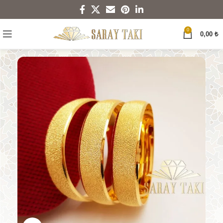
0
0,00
₺