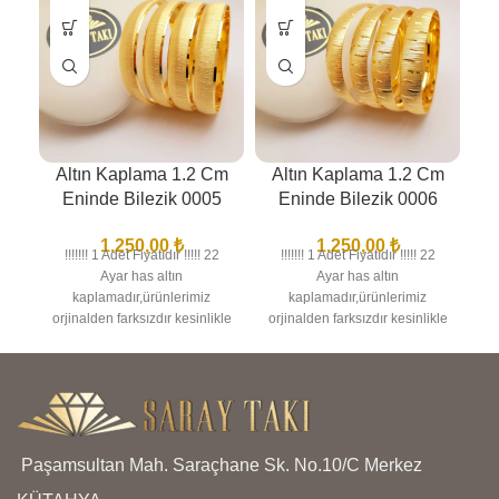
Altın Kaplama 1.2 Cm
Altın Kaplama 1.2 Cm
A
Eninde Bilezik 0005
Eninde Bilezik 0006
1.250,00
₺
1.250,00
₺
!!!!!!! 1 Adet Fiyatıdır !!!!! 22
!!!!!!! 1 Adet Fiyatıdır !!!!! 22
Ayar has altın
Ayar has altın
kaplamadır,ürünlerimiz
kaplamadır,ürünlerimiz
orjinalden farksızdır kesinlikle
orjinalden farksızdır kesinlikle
or
anlaşılmaz,birebir kuyumcu
anlaşılmaz,birebir kuyumcu
a
işçiliğindedir en iyi kalite
işçiliğindedir en iyi kalite
kaplamadır kararma solma
kaplamadır kararma solma
olmaz,ürünlerimizin görselleri
olmaz,ürünlerimizin görselleri
ol
bize aittir bu nedenle sizi
bize aittir bu nedenle sizi
yanıltma,kargo teslimat süresi
yanıltma,kargo teslimat süresi
ya
Paşamsultan Mah. Saraçhane Sk. No.10/C Merkez
bölgelere ve kargo şirketinin
bölgelere ve kargo şirketinin
b
yoğunluğuna göre 1 ila 3 iş
yoğunluğuna göre 1 ila 3 iş
y