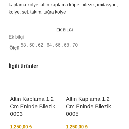
kaplama kolye
,
altın kaplama küpe
,
bilezik
,
imitasyon
,
kolye
,
set
,
takım
,
tuğra kolye
EK BILGI
Ek bilgi
58
,
60
,
62
,
64
,
66
,
68
,
70
Ölçü
İlgili ürünler
Altın Kaplama 1.2
Altın Kaplama 1.2
Cm Eninde Bilezik
Cm Eninde Bilezik
0003
0005
1.250,00
₺
1.250,00
₺