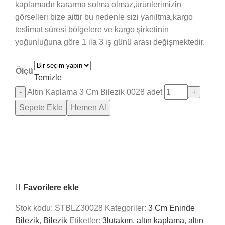
kaplamadır kararma solma olmaz,ürünlerimizin
görselleri bize aittir bu nedenle sizi yanıltma,kargo
teslimat süresi bölgelere ve kargo şirketinin
yoğunluğuna göre 1 ila 3 iş günü arası değişmektedir.
Ölçü
Temizle
Altın Kaplama 3 Cm Bilezik 0028 adet
Sepete Ekle
Hemen Al
Saray Takı Kuyum
Online
Nasıl Yardımcı Olabiliriz?
Favorilere ekle
Stok kodu:
STBLZ30028
Kategoriler:
3 Cm Eninde
Bilezik
,
Bilezik
Etiketler:
3lutakım
,
altın kaplama
,
altın