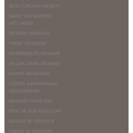
BİLGİ TOPLUMU HİZMETİ
SARAY TAKI KARİYER
HIZLI MENÜ
İNDİRİMLİ ÜRÜNLER
FIRSAT ÜRÜNLERİ
EN BEĞENİLEN ÜRÜNLER
EN ÇOK SATAN ÜRÜNLER
FAVORİ ÜRÜNLERİM
GÜNCEL KAMPANYALAR
SÖZLEŞMELER
MESAFELİ SATIŞ SÖZ.
İPTAL VE İADE KOŞULLARI
GİZLİLİK VE GÜVENLİK
ÖDEME VE TESLİMAT