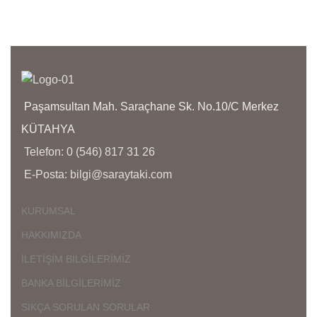
bize 
yanı
bölg
yoğu
aras
Paşamsultan Mah. Saraçhane Sk. No.10/C Merkez
KÜTAHYA
Telefon: 0 (546) 817 31 26
E-Posta: bilgi@saraytaki.com
KURUMSAL
HAKKIMIZDA
İLETİŞİM BİLGİLERİMİZ
BANKA BİLGİLERİMİZ
SIKÇA SORULAN SORULAR