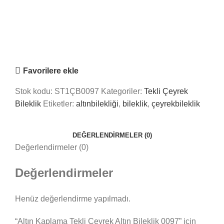
Saray Takı Kuyum
Online
Nasıl Yardımcı Olabiliriz?
Favorilere ekle
Stok kodu:
ST1ÇB0097
Kategoriler:
Tekli Çeyrek
Bileklik
Etiketler:
altınbilekliği
,
bileklik
,
çeyrekbileklik
DEĞERLENDIRMELER (0)
Değerlendirmeler (0)
Değerlendirmeler
Henüz değerlendirme yapılmadı.
“Altın Kaplama Tekli Çeyrek Altın Bileklik 0097” için