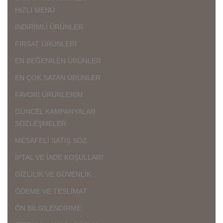
HIZLI MENÜ
İNDİRİMLİ ÜRÜNLER
FIRSAT ÜRÜNLERİ
EN BEĞENİLEN ÜRÜNLER
EN ÇOK SATAN ÜRÜNLER
FAVORİ ÜRÜNLERİM
GÜNCEL KAMPANYALAR
SÖZLEŞMELER
MESAFELİ SATIŞ SÖZ.
İPTAL VE İADE KOŞULLARI
GİZLİLİK VE GÜVENLİK
ÖDEME VE TESLİMAT
ÖN BİLGİLENDİRME