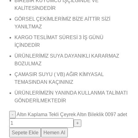
BİREBİR KUYUMCU İŞÇİLĞİNDE VE
KALİTESİNDEDİR
GÖRSEL ÇEKİMLERİMİZ BİZE AİTTİR SİZİ
YANILTMAZ
KARGO TESLİMAT SÜRESİ 3 İŞ GÜNÜ
İÇİNDEDİR
ÜRÜNLERİMİZ SUYA DAYANIKLI KARARMAZ
BOZULMAZ
ÇAMASIR SUYU ( VB) AĞIR KİMYASAL
TEMASINDAN KAÇININIZ
ÜRÜNLERİMİZİN YANINDA KULLANMA TALİMATI
GÖNDERİLMEKTEDİR
Altın Kaplama Tekli Çeyrek Altın Bileklik 0097 adet
Sepete Ekle
Hemen Al