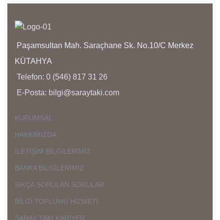
K
G
A
Paşamsultan Mah. Saraçhane Sk. No.10/C Merkez
K
İ
KÜTAHYA
Ü
Telefon: 0 (546) 817 31 26
D
E-Posta: bilgi@saraytaki.com
Ç
K
KURUMSAL
K
HAKKIMIZDA
Ü
K
İLETİŞİM BİLGİLERİMİZ
G
BANKA BİLGİLERİMİZ
SIKÇA SORULAN SORULAR
BİLGİ TOPLUMU HİZMETİ
SARAY TAKI KARİYER