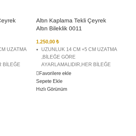
Çeyrek
Altın Kaplama Tekli Çeyrek
Altın Bileklik 0011
1.250,00
₺
 CM UZATMA
UZUNLUK 14 CM +5 CM UZATMA
,BİLEĞE GÖRE
R BİLEĞE
AYARLAMALIDIR,HER BİLEĞE
UYGUNDUR.
Favorilere ekle
Sepete Ekle
AMA TEKLİ
22 AYAR ALTIN KAPLAMA TEKLİ
Hızlı Görünüm
KLİK
ÇEYREK ALTIN BİLEKLİK
ŞÇİLĞİNDE
BİREBİR KUYUMCU İŞÇİLĞİNDE
VE KALİTESİNDEDİR
İZ BİZE
GÖRSEL ÇEKİMLERİMİZ BİZE
AZ
AİTTİR SİZİ YANILTMAZ