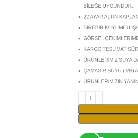
BİLEĞE UYGUNDUR.
22 AYAR ALTIN KAPLA
BİREBİR KUYUMCU İŞ
GÖRSEL ÇEKİMLERİMİZ 
KARGO TESLİMAT SÜRE
ÜRÜNLERİMİZ SUYA D
ÇAMASIR SUYU ( VB) 
ÜRÜNLERİMİZİN YANI