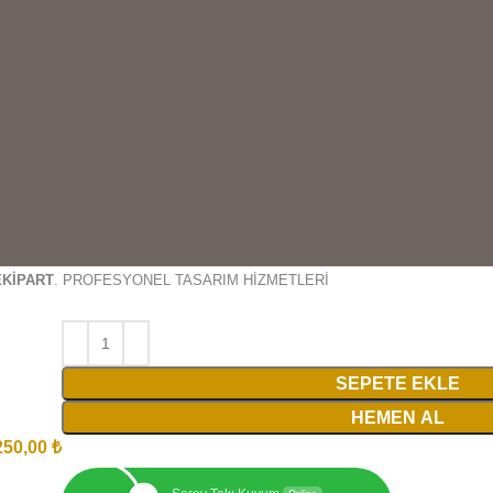
EKİPART
. PROFESYONEL TASARIM HİZMETLERİ
SEPETE EKLE
HEMEN AL
250,00
₺