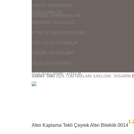
FAVORİ ÜRÜNLERİM
SÖZLEŞMELER
GÜNCEL KAMPANYALAR
MESAFELİ SATIŞ SÖZ.
İPTAL VE İADE KOŞULLARI
GİZLİLİK VE GÜVENLİK
ÖDEME VE TESLİMAT
ÖN BİLGİLENDİRME
SİTE KULLANIM - ÜYELİK
SARAY TAKI
2024 TÜM HAKLARI SAKLIDIR. TASARIM
1.
Altın Kaplama Tekli Çeyrek Altın Bileklik 0014