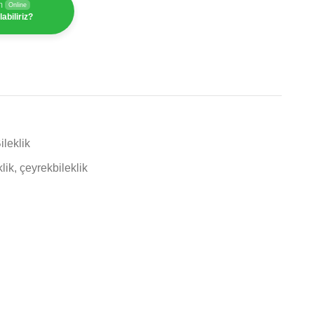
m
Online
abiliriz?
ileklik
klik
,
çeyrekbileklik