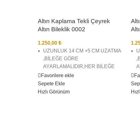
Altın Kaplama Tekli Çeyrek
Alt
Altın Bileklik 0002
Alt
1.250,00
₺
1.2
UZUNLUK 14 CM +5 CM UZATMA
U
,BİLEĞE GÖRE
,
AYARLAMALIDIR,HER BİLEĞE
A
UYGUNDUR.
U
Favorilere ekle
Fa
Sepete Ekle
Sep
22 AYAR ALTIN KAPLAMA TEKLİ
2
Hızlı Görünüm
Hız
ÇEYREK ALTIN BİLEKLİK
Ç
BİREBİR KUYUMCU İŞÇİLĞİNDE
B
VE KALİTESİNDEDİR
V
GÖRSEL ÇEKİMLERİMİZ BİZE
G
AİTTİR SİZİ YANILTMAZ
A