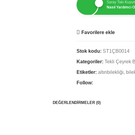
Saray Takı Kuyu
Nasıl Yardımcı Ol
Favorilere ekle
Stok kodu:
ST1ÇB0014
Kategoriler:
Tekli Çeyrek B
Etiketler:
altınbilekliği
,
bile
Follow:
DEĞERLENDIRMELER (0)