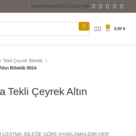
ANA SAYFA
MAĞAZA
S.S.S.
İLETIŞIM
0
0,00
₺
Tekli Çeyrek Bileklik
ltın Bileklik 0014
a Tekli Çeyrek Altın
M UZATMA ,BİLEĞE GÖRE AYARLAMALIDIR,HER