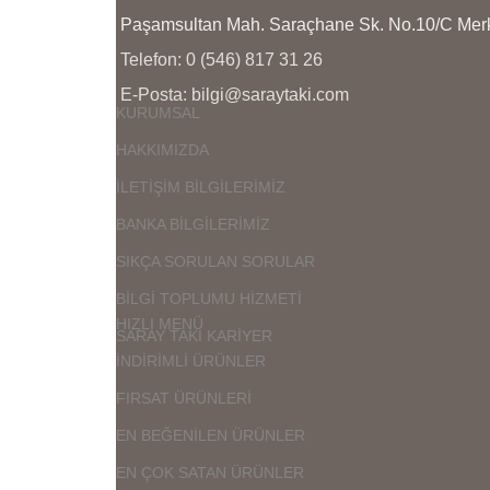
Paşamsultan Mah. Saraçhane Sk. No.10/C M
Telefon: 0 (546) 817 31 26
E-Posta: bilgi@saraytaki.com
KURUMSAL
HAKKIMIZDA
İLETİŞİM BİLGİLERİMİZ
BANKA BİLGİLERİMİZ
SIKÇA SORULAN SORULAR
BİLGİ TOPLUMU HİZMETİ
HIZLI MENÜ
SARAY TAKI KARİYER
İNDİRİMLİ ÜRÜNLER
FIRSAT ÜRÜNLERİ
EN BEĞENİLEN ÜRÜNLER
EN ÇOK SATAN ÜRÜNLER