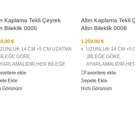
ın Kaplama Tekli Çeyrek
Altın Kaplama Tekli 
ın Bileklik 0005
Altın Bileklik 0008
50,00
₺
1.250,00
₺
ZUNLUK 14 CM +5 CM UZATMA
UZUNLUK 14 CM +5
BİLEĞE GÖRE
,BİLEĞE GÖRE
YARLAMALIDIR,HER BİLEĞE
AYARLAMALIDIR,HE
YGUNDUR.
UYGUNDUR.
vorilere ekle
Favorilere ekle
ete Ekle
Sepete Ekle
2 AYAR ALTIN KAPLAMA TEKLİ
22 AYAR ALTIN KAPL
lı Görünüm
Hızlı Görünüm
EYREK ALTIN BİLEKLİK
ÇEYREK ALTIN BİLE
İREBİR KUYUMCU İŞÇİLĞİNDE
BİREBİR KUYUMCU İ
E KALİTESİNDEDİR
VE KALİTESİNDEDİR
ÖRSEL ÇEKİMLERİMİZ BİZE
GÖRSEL ÇEKİMLERİM
İTTİR SİZİ YANILTMAZ
AİTTİR SİZİ YANILTM