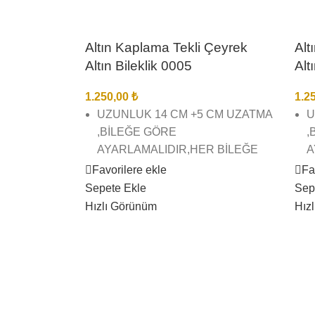
Altın Kaplama Tekli Çeyrek
Alt
Altın Bileklik 0005
Alt
1.250,00
₺
1.2
UZUNLUK 14 CM +5 CM UZATMA
U
,BİLEĞE GÖRE
,
AYARLAMALIDIR,HER BİLEĞE
A
UYGUNDUR.
U
Favorilere ekle
Fa
Sepete Ekle
Sep
22 AYAR ALTIN KAPLAMA TEKLİ
2
Hızlı Görünüm
Hız
ÇEYREK ALTIN BİLEKLİK
Ç
BİREBİR KUYUMCU İŞÇİLĞİNDE
B
VE KALİTESİNDEDİR
V
GÖRSEL ÇEKİMLERİMİZ BİZE
G
AİTTİR SİZİ YANILTMAZ
A