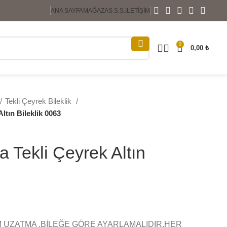
ANA SAYFA
MAĞAZA
S.S.S.
İLETIŞIM
0
0,00
₺
Tekli Çeyrek Bileklik
ltın Bileklik 0063
a Tekli Çeyrek Altın
M UZATMA ,BİLEĞE GÖRE AYARLAMALIDIR,HER