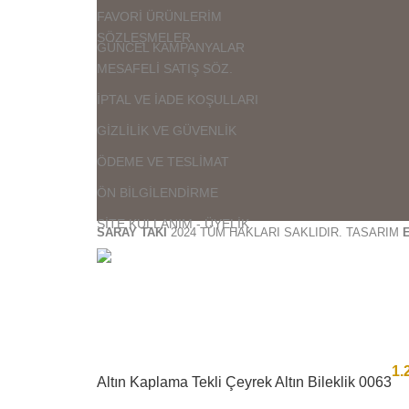
FAVORİ ÜRÜNLERİM
SÖZLEŞMELER
GÜNCEL KAMPANYALAR
MESAFELİ SATIŞ SÖZ.
İPTAL VE İADE KOŞULLARI
GİZLİLİK VE GÜVENLİK
ÖDEME VE TESLİMAT
ÖN BİLGİLENDİRME
SİTE KULLANIM - ÜYELİK
SARAY TAKI
2024 TÜM HAKLARI SAKLIDIR. TASARIM
1.
Altın Kaplama Tekli Çeyrek Altın Bileklik 0063