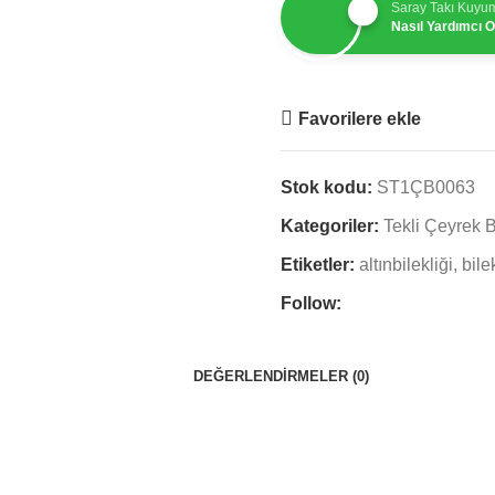
Saray Takı Kuyu
Nasıl Yardımcı Ol
Favorilere ekle
Stok kodu:
ST1ÇB0063
Kategoriler:
Tekli Çeyrek B
Etiketler:
altınbilekliği
,
bile
Follow:
DEĞERLENDIRMELER (0)