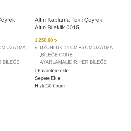
Çeyrek
Altın Kaplama Tekli Çeyrek
Altın Bileklik 0015
1.250,00
₺
 CM UZATMA
UZUNLUK 14 CM +5 CM UZATMA
,BİLEĞE GÖRE
R BİLEĞE
AYARLAMALIDIR,HER BİLEĞE
UYGUNDUR.
Favorilere ekle
Sepete Ekle
AMA TEKLİ
22 AYAR ALTIN KAPLAMA TEKLİ
Hızlı Görünüm
KLİK
ÇEYREK ALTIN BİLEKLİK
ŞÇİLĞİNDE
BİREBİR KUYUMCU İŞÇİLĞİNDE
VE KALİTESİNDEDİR
İZ BİZE
GÖRSEL ÇEKİMLERİMİZ BİZE
AZ
AİTTİR SİZİ YANILTMAZ