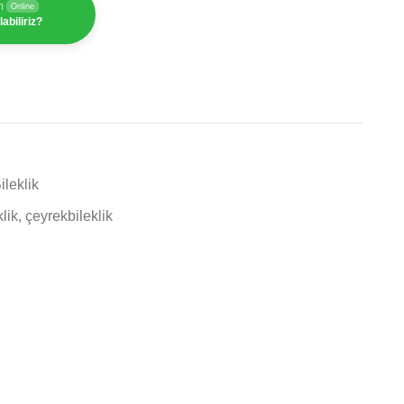
m
Online
abiliriz?
ileklik
klik
,
çeyrekbileklik