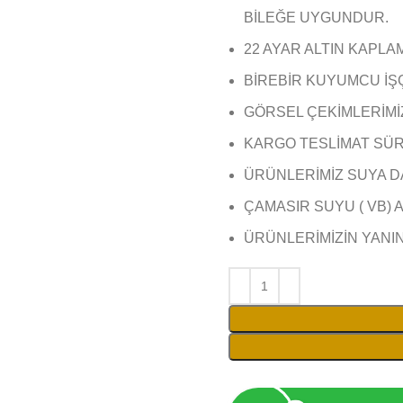
BİLEĞE UYGUNDUR.
22 AYAR ALTIN KAPLA
BİREBİR KUYUMCU İŞ
GÖRSEL ÇEKİMLERİMİZ 
KARGO TESLİMAT SÜRE
ÜRÜNLERİMİZ SUYA D
ÇAMASIR SUYU ( VB) 
ÜRÜNLERİMİZİN YANI