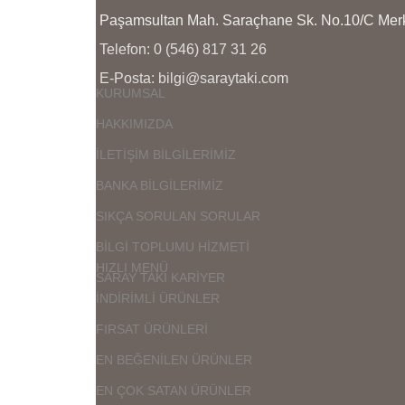
Paşamsultan Mah. Saraçhane Sk. No.10/C M
Telefon: 0 (546) 817 31 26
E-Posta: bilgi@saraytaki.com
KURUMSAL
HAKKIMIZDA
İLETİŞİM BİLGİLERİMİZ
BANKA BİLGİLERİMİZ
SIKÇA SORULAN SORULAR
BİLGİ TOPLUMU HİZMETİ
HIZLI MENÜ
SARAY TAKI KARİYER
İNDİRİMLİ ÜRÜNLER
FIRSAT ÜRÜNLERİ
EN BEĞENİLEN ÜRÜNLER
EN ÇOK SATAN ÜRÜNLER