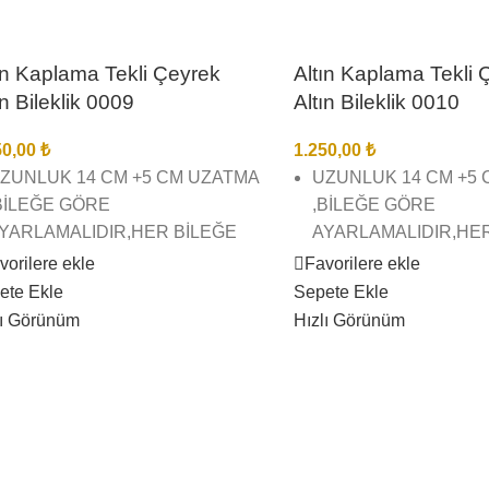
ın Kaplama Tekli Çeyrek
Altın Kaplama Tekli 
ın Bileklik 0009
Altın Bileklik 0010
50,00
₺
1.250,00
₺
ZUNLUK 14 CM +5 CM UZATMA
UZUNLUK 14 CM +5
BİLEĞE GÖRE
,BİLEĞE GÖRE
YARLAMALIDIR,HER BİLEĞE
AYARLAMALIDIR,HE
YGUNDUR.
UYGUNDUR.
vorilere ekle
Favorilere ekle
ete Ekle
Sepete Ekle
2 AYAR ALTIN KAPLAMA TEKLİ
22 AYAR ALTIN KAPL
lı Görünüm
Hızlı Görünüm
EYREK ALTIN BİLEKLİK
ÇEYREK ALTIN BİLE
İREBİR KUYUMCU İŞÇİLĞİNDE
BİREBİR KUYUMCU İ
E KALİTESİNDEDİR
VE KALİTESİNDEDİR
ÖRSEL ÇEKİMLERİMİZ BİZE
GÖRSEL ÇEKİMLERİM
İTTİR SİZİ YANILTMAZ
AİTTİR SİZİ YANILTM