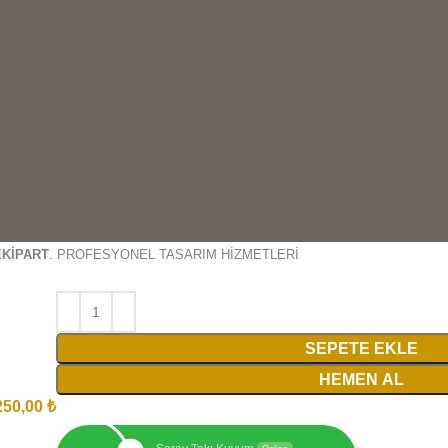
EKİPART
. PROFESYONEL TASARIM HİZMETLERİ
SEPETE EKLE
HEMEN AL
250,00
₺