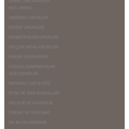
SARAY TAKI KARİYER
HIZLI MENÜ
İNDİRİMLİ ÜRÜNLER
FIRSAT ÜRÜNLERİ
EN BEĞENİLEN ÜRÜNLER
EN ÇOK SATAN ÜRÜNLER
FAVORİ ÜRÜNLERİM
GÜNCEL KAMPANYALAR
SÖZLEŞMELER
MESAFELİ SATIŞ SÖZ.
İPTAL VE İADE KOŞULLARI
GİZLİLİK VE GÜVENLİK
ÖDEME VE TESLİMAT
ÖN BİLGİLENDİRME