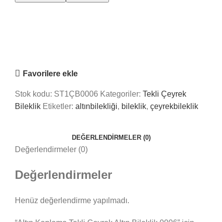
Saray Takı Kuyum
Online
Nasıl Yardımcı Olabiliriz?
Favorilere ekle
Stok kodu:
ST1ÇB0006
Kategoriler:
Tekli Çeyrek
Bileklik
Etiketler:
altınbilekliği
,
bileklik
,
çeyrekbileklik
DEĞERLENDIRMELER (0)
Değerlendirmeler (0)
Değerlendirmeler
Henüz değerlendirme yapılmadı.