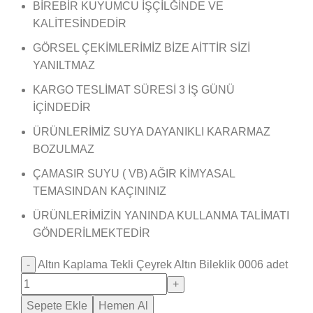
BİREBİR KUYUMCU İŞÇİLĞİNDE VE
KALİTESİNDEDİR
GÖRSEL ÇEKİMLERİMİZ BİZE AİTTİR SİZİ
YANILTMAZ
KARGO TESLİMAT SÜRESİ 3 İŞ GÜNÜ
İÇİNDEDİR
ÜRÜNLERİMİZ SUYA DAYANIKLI KARARMAZ
BOZULMAZ
ÇAMASIR SUYU ( VB) AĞIR KİMYASAL
TEMASINDAN KAÇININIZ
ÜRÜNLERİMİZİN YANINDA KULLANMA TALİMATI
GÖNDERİLMEKTEDİR
Altın Kaplama Tekli Çeyrek Altın Bileklik 0006 adet
Sepete Ekle
Hemen Al