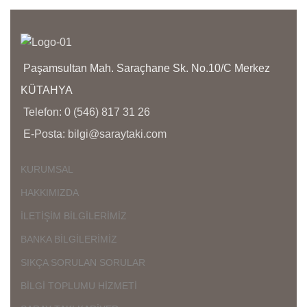
GÖNDERİLMEKTEDİR
GÖNDERİLMEKTEDİR
İ
K
G
A
Paşamsultan Mah. Saraçhane Sk. No.10/C Merkez
K
İ
KÜTAHYA
Ü
Telefon: 0 (546) 817 31 26
D
E-Posta: bilgi@saraytaki.com
Ç
K
KURUMSAL
K
HAKKIMIZDA
Ü
K
İLETİŞİM BİLGİLERİMİZ
G
BANKA BİLGİLERİMİZ
SIKÇA SORULAN SORULAR
BİLGİ TOPLUMU HİZMETİ