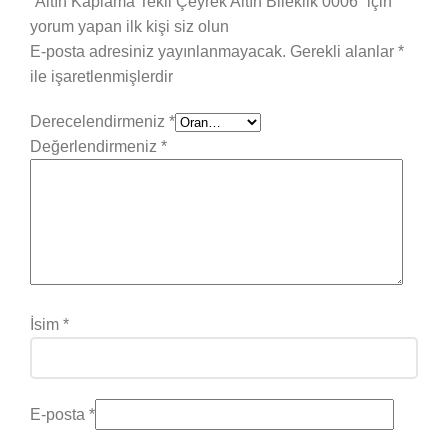
“Altın Kaplama Tekli Çeyrek Altın Bileklik 0006” için
yorum yapan ilk kişi siz olun
E-posta adresiniz yayınlanmayacak.
Gerekli alanlar
*
ile işaretlenmişlerdir
Derecelendirmeniz
*
Değerlendirmeniz
*
İsim
*
E-posta
*