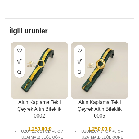
İlgili ürünler
Altın Kaplama Tekli
Altın Kaplama Tekli
Çeyrek Altın Bileklik
Çeyrek Altın Bileklik
0002
0005
1.250,00
₺
1.250,00
₺
UZUNLUK 14 CM +5 CM
UZUNLUK 14 CM +5 CM
UZATMA ,BİLEĞE GÖRE
UZATMA ,BİLEĞE GÖRE