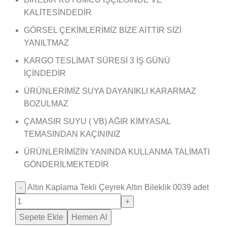
KALİTESİNDEDİR
GÖRSEL ÇEKİMLERİMİZ BİZE AİTTİR SİZİ
YANILTMAZ
KARGO TESLİMAT SÜRESİ 3 İŞ GÜNÜ
İÇİNDEDİR
ÜRÜNLERİMİZ SUYA DAYANIKLI KARARMAZ
BOZULMAZ
ÇAMASIR SUYU ( VB) AĞIR KİMYASAL
TEMASINDAN KAÇININIZ
ÜRÜNLERİMİZİN YANINDA KULLANMA TALİMATI
GÖNDERİLMEKTEDİR
Altın Kaplama Tekli Çeyrek Altın Bileklik 0039 adet
Sepete Ekle
Hemen Al