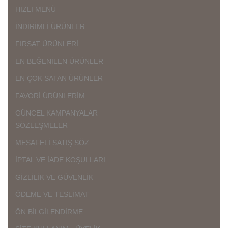
HIZLI MENÜ
İNDİRİMLİ ÜRÜNLER
FIRSAT ÜRÜNLERİ
EN BEĞENİLEN ÜRÜNLER
EN ÇOK SATAN ÜRÜNLER
FAVORİ ÜRÜNLERİM
GÜNCEL KAMPANYALAR
SÖZLEŞMELER
MESAFELİ SATIŞ SÖZ.
İPTAL VE İADE KOŞULLARI
GİZLİLİK VE GÜVENLİK
ÖDEME VE TESLİMAT
ÖN BİLGİLENDİRME