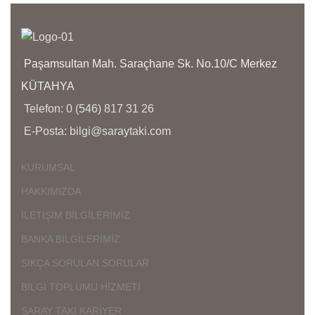
K
G
A
Paşamsultan Mah. Saraçhane Sk. No.10/C Merkez
K
İ
KÜTAHYA
Ü
Telefon: 0 (546) 817 31 26
D
E-Posta: bilgi@saraytaki.com
Ç
K
KURUMSAL
K
HAKKIMIZDA
Ü
K
İLETİŞİM BİLGİLERİMİZ
G
BANKA BİLGİLERİMİZ
SIKÇA SORULAN SORULAR
BİLGİ TOPLUMU HİZMETİ
SARAY TAKI KARİYER