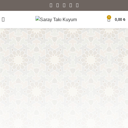
0
0,00
₺