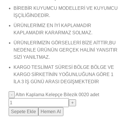
BİREBİR KUYUMCU MODELLERİ VE KUYUMCU
İŞÇİLİĞİNDEDİR.
ÜRÜNLERİMİZ EN İYİ KAPLAMADIR
KAPLAMADIR KARARMAZ SOLMAZ.
ÜRÜNLERİMİZİN GÖRSELLERİ BİZE AİTTİR,BU
NEDENLE ÜRÜNÜN GERÇEK HALİNİ YANSITIR
SİZİ YANILTMAZ.
KARGO TESLİMAT SÜRESİ BÖLGE BÖLGE VE
KARGO SİRKETİNİN YOĞUNLUĞUNA GÖRE 1
İLA 3 İŞ GÜNÜ ARASI DEGİŞMEKTEDİR
Altın Kaplama Kelepçe Bilezik 0020 adet
Sepete Ekle
Hemen Al
Saray Takı Kuyum