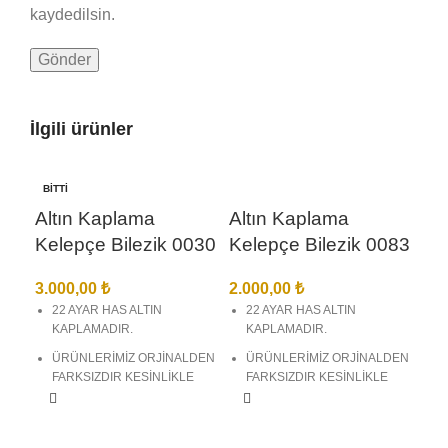
kaydedilsin.
İlgili ürünler
BITTI
Altın Kaplama
Altın Kaplama
Kelepçe Bilezik 0030
Kelepçe Bilezik 0083
3.000,00
₺
2.000,00
₺
22 AYAR HAS ALTIN
22 AYAR HAS ALTIN
KAPLAMADIR.
KAPLAMADIR.
ÜRÜNLERİMİZ ORJİNALDEN
ÜRÜNLERİMİZ ORJİNALDEN
Al
FARKSIZDIR KESİNLİKLE
FARKSIZDIR KESİNLİKLE
ANLAŞILMAZ.
ANLAŞILMAZ.
Ke
BİREBİR KUYUMCU
BİREBİR KUYUMCU
MODELLERİ VE KUYUMCU
MODELLERİ VE KUYUMCU
2.5