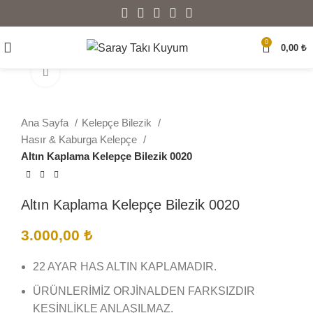
0
0,00
₺
Büyütmek için tıklayın
Ana Sayfa
Kelepçe Bilezik
Hasır & Kaburga Kelepçe
Altın Kaplama Kelepçe Bilezik 0020
Altın Kaplama Kelepçe Bilezik 0020
3.000,00
₺
22 AYAR HAS ALTIN KAPLAMADIR.
ÜRÜNLERİMİZ ORJİNALDEN FARKSIZDIR
KESİNLİKLE ANLAŞILMAZ.