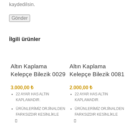
kaydedilsin.
İlgili ürünler
Altın Kaplama
Altın Kaplama
Kelepçe Bilezik 0029
Kelepçe Bilezik 0081
3.000,00
₺
2.000,00
₺
22 AYAR HAS ALTIN
22 AYAR HAS ALTIN
KAPLAMADIR.
KAPLAMADIR.
ÜRÜNLERİMİZ ORJİNALDEN
ÜRÜNLERİMİZ ORJİNALDEN
Al
FARKSIZDIR KESİNLİKLE
FARKSIZDIR KESİNLİKLE
ANLAŞILMAZ.
ANLAŞILMAZ.
Ke
BİREBİR KUYUMCU
BİREBİR KUYUMCU
MODELLERİ VE KUYUMCU
MODELLERİ VE KUYUMCU
2.5