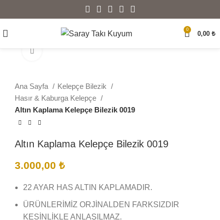
0
0,00
₺
Büyütmek için tıklayın
Ana Sayfa
Kelepçe Bilezik
Hasır & Kaburga Kelepçe
Altın Kaplama Kelepçe Bilezik 0019
Altın Kaplama Kelepçe Bilezik 0019
3.000,00
₺
22 AYAR HAS ALTIN KAPLAMADIR.
ÜRÜNLERİMİZ ORJİNALDEN FARKSIZDIR
KESİNLİKLE ANLAŞILMAZ.