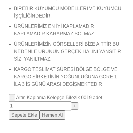
BİREBİR KUYUMCU MODELLERİ VE KUYUMCU
İŞÇİLİĞİNDEDİR.
ÜRÜNLERİMİZ EN İYİ KAPLAMADIR
KAPLAMADIR KARARMAZ SOLMAZ.
ÜRÜNLERİMİZİN GÖRSELLERİ BİZE AİTTİR,BU
NEDENLE ÜRÜNÜN GERÇEK HALİNİ YANSITIR
SİZİ YANILTMAZ.
KARGO TESLİMAT SÜRESİ BÖLGE BÖLGE VE
KARGO SİRKETİNİN YOĞUNLUĞUNA GÖRE 1
İLA 3 İŞ GÜNÜ ARASI DEGİŞMEKTEDİR
Altın Kaplama Kelepçe Bilezik 0019 adet
Sepete Ekle
Hemen Al
Saray Takı Kuyum