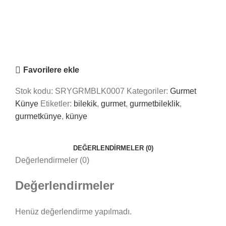
Saray Takı Kuyum
Online
Nasıl Yardımcı Olabiliriz?
Favorilere ekle
Stok kodu:
SRYGRMBLK0007
Kategoriler:
Gurmet
Künye
Etiketler:
bilekik
,
gurmet
,
gurmetbileklik
,
gurmetkünye
,
künye
DEĞERLENDIRMELER (0)
Değerlendirmeler (0)
Değerlendirmeler
Henüz değerlendirme yapılmadı.