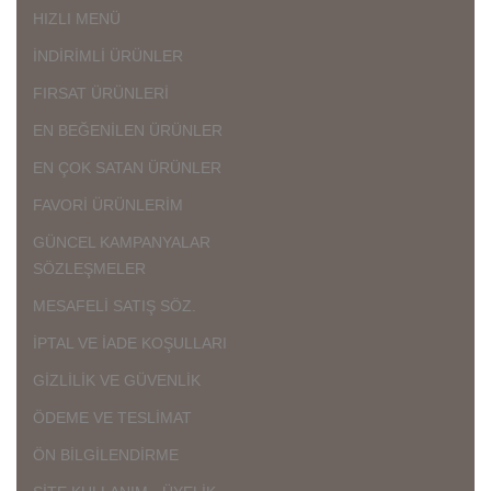
HIZLI MENÜ
İNDİRİMLİ ÜRÜNLER
FIRSAT ÜRÜNLERİ
EN BEĞENİLEN ÜRÜNLER
EN ÇOK SATAN ÜRÜNLER
FAVORİ ÜRÜNLERİM
GÜNCEL KAMPANYALAR
SÖZLEŞMELER
MESAFELİ SATIŞ SÖZ.
İPTAL VE İADE KOŞULLARI
GİZLİLİK VE GÜVENLİK
ÖDEME VE TESLİMAT
ÖN BİLGİLENDİRME