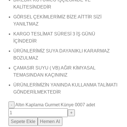
KALİTESİNDEDİR
GÖRSEL ÇEKİMLERİMİZ BİZE AİTTİR SİZİ
YANILTMAZ
KARGO TESLİMAT SÜRESİ 3 İŞ GÜNÜ
İÇİNDEDİR
ÜRÜNLERİMİZ SUYA DAYANIKLI KARARMAZ
BOZULMAZ
ÇAMASIR SUYU ( VB) AĞIR KİMYASAL
TEMASINDAN KAÇININIZ
ÜRÜNLERİMİZİN YANINDA KULLANMA TALİMATI
GÖNDERİLMEKTEDİR
Altın Kaplama Gurmet Künye 0007 adet
Sepete Ekle
Hemen Al