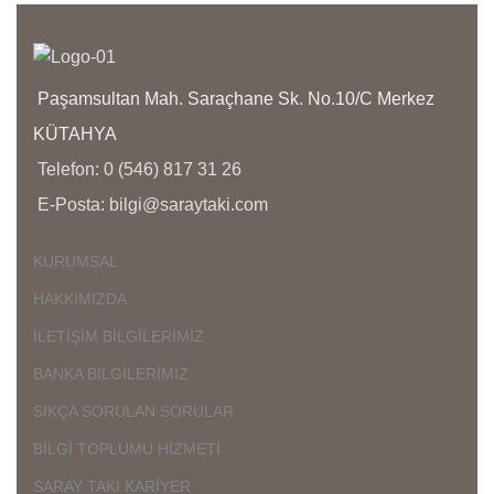
K
İ
Ü
D
Paşamsultan Mah. Saraçhane Sk. No.10/C Merkez
KÜTAHYA
Ç
K
Telefon: 0 (546) 817 31 26
K
E-Posta: bilgi@saraytaki.com
Ü
K
G
KURUMSAL
HAKKIMIZDA
İLETİŞİM BİLGİLERİMİZ
BANKA BİLGİLERİMİZ
SIKÇA SORULAN SORULAR
BİLGİ TOPLUMU HİZMETİ
SARAY TAKI KARİYER