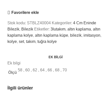
Nasıl Yardımcı Olabiliriz?
Favorilere ekle
Stok kodu:
STBLZ40004
Kategoriler:
4 Cm Eninde
Bilezik
,
Bilezik
Etiketler:
3lutakım
,
altın kaplama
,
altın
kaplama kolye
,
altın kaplama küpe
,
bilezik
,
imitasyon
,
kolye
,
set
,
takım
,
tuğra kolye
EK BILGI
Ek bilgi
58
,
60
,
62
,
64
,
66
,
68
,
70
Ölçü
İlgili ürünler