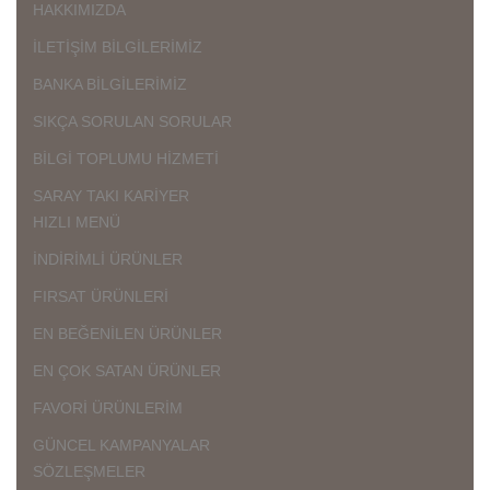
HAKKIMIZDA
İLETİŞİM BİLGİLERİMİZ
BANKA BİLGİLERİMİZ
SIKÇA SORULAN SORULAR
BİLGİ TOPLUMU HİZMETİ
SARAY TAKI KARİYER
HIZLI MENÜ
İNDİRİMLİ ÜRÜNLER
FIRSAT ÜRÜNLERİ
EN BEĞENİLEN ÜRÜNLER
EN ÇOK SATAN ÜRÜNLER
FAVORİ ÜRÜNLERİM
GÜNCEL KAMPANYALAR
SÖZLEŞMELER