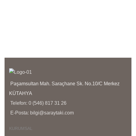
!!!!!
has 
orji
anla
işçil
kapl
olma
bize 
yanı
bölg
yoğu
aras
Paşamsultan Mah. Saraçhane Sk. No.10/C Merkez
KÜTAHYA
Telefon: 0 (546) 817 31 26
E-Posta: bilgi@saraytaki.com
KURUMSAL