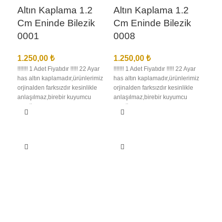
Altın Kaplama 1.2
Altın Kaplama 1.2
Cm Eninde Bilezik
Cm Eninde Bilezik
0001
0008
1.250,00
₺
1.250,00
₺
!!!!!!! 1 Adet Fiyatıdır !!!!! 22 Ayar
!!!!!!! 1 Adet Fiyatıdır !!!!! 22 Ayar
has altın kaplamadır,ürünlerimiz
has altın kaplamadır,ürünlerimiz
orjinalden farksızdır kesinlikle
orjinalden farksızdır kesinlikle
anlaşılmaz,birebir kuyumcu
anlaşılmaz,birebir kuyumcu
işçiliğindedir en iyi kalite
işçiliğindedir en iyi kalite
kaplamadır kararma solma
kaplamadır kararma solma
olmaz,ürünlerimizin görselleri
olmaz,ürünlerimizin görselleri
bize aittir bu nedenle sizi
bize aittir bu nedenle sizi
yanıltma,kargo teslimat süresi
yanıltma,kargo teslimat süresi
bölgelere ve kargo şirketinin
bölgelere ve kargo şirketinin
yoğunluğuna göre 1 ila 3 iş günü
yoğunluğuna göre 1 ila 3 iş günü
Al
arası değişmektedir.
arası değişmektedir.
Cm
00
1.2