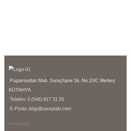
!!!!!
has 
orji
anla
işçil
kapl
olma
bize 
yanı
bölg
yoğu
aras
Paşamsultan Mah. Saraçhane Sk. No.10/C Merkez
KÜTAHYA
Telefon: 0 (546) 817 31 26
E-Posta: bilgi@saraytaki.com
KURUMSAL