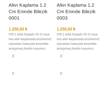
Altın Kaplama 1.2
Altın Kaplama 1.2
Cm Eninde Bilezik
Cm Eninde Bilezik
0001
0003
1.250,00
₺
1.250,00
₺
!!!!!!! 1 Adet Fiyatıdır !!!!! 22 Ayar
!!!!!!! 1 Adet Fiyatıdır !!!!! 22 Ayar
has altın kaplamadır,ürünlerimiz
has altın kaplamadır,ürünlerimiz
orjinalden farksızdır kesinlikle
orjinalden farksızdır kesinlikle
anlaşılmaz,birebir kuyumcu
anlaşılmaz,birebir kuyumcu
işçiliğindedir en iyi kalite
işçiliğindedir en iyi kalite
kaplamadır kararma solma
kaplamadır kararma solma
olmaz,ürünlerimizin görselleri
olmaz,ürünlerimizin görselleri
bize aittir bu nedenle sizi
bize aittir bu nedenle sizi
yanıltma,kargo teslimat süresi
yanıltma,kargo teslimat süresi
bölgelere ve kargo şirketinin
bölgelere ve kargo şirketinin
yoğunluğuna göre 1 ila 3 iş günü
yoğunluğuna göre 1 ila 3 iş günü
Al
arası değişmektedir.
arası değişmektedir.
Cm
00
1.2