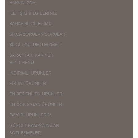
HAKKIMIZDA
İLETİŞİM BİLGİLERİMİZ
BANKA BİLGİLERİMİZ
SIKÇA SORULAN SORULAR
BİLGİ TOPLUMU HİZMETİ
SARAY TAKI KARİYER
HIZLI MENÜ
İNDİRİMLİ ÜRÜNLER
FIRSAT ÜRÜNLERİ
EN BEĞENİLEN ÜRÜNLER
EN ÇOK SATAN ÜRÜNLER
FAVORİ ÜRÜNLERİM
GÜNCEL KAMPANYALAR
SÖZLEŞMELER