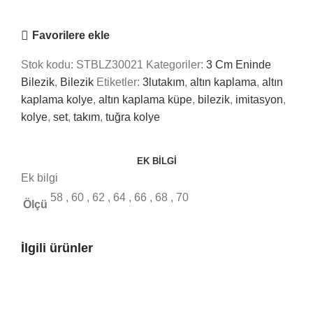
Nasıl Yardımcı Olabiliriz?
Favorilere ekle
Stok kodu:
STBLZ30021
Kategoriler:
3 Cm Eninde
Bilezik
,
Bilezik
Etiketler:
3lutakım
,
altın kaplama
,
altın
kaplama kolye
,
altın kaplama küpe
,
bilezik
,
imitasyon
,
kolye
,
set
,
takım
,
tuğra kolye
EK BILGI
Ek bilgi
58
,
60
,
62
,
64
,
66
,
68
,
70
Ölçü
İlgili ürünler