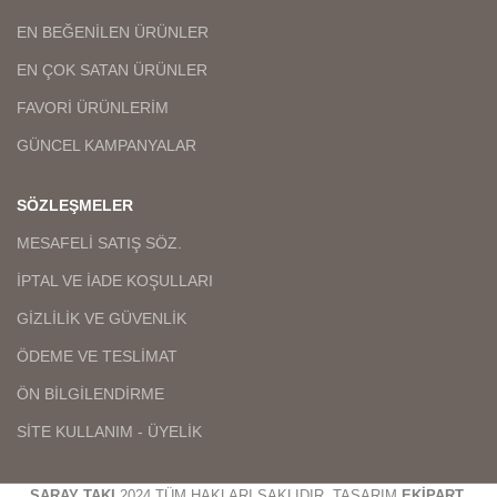
EN BEĞENİLEN ÜRÜNLER
EN ÇOK SATAN ÜRÜNLER
FAVORİ ÜRÜNLERİM
GÜNCEL KAMPANYALAR
SÖZLEŞMELER
MESAFELİ SATIŞ SÖZ.
İPTAL VE İADE KOŞULLARI
GİZLİLİK VE GÜVENLİK
ÖDEME VE TESLİMAT
ÖN BİLGİLENDİRME
SİTE KULLANIM - ÜYELİK
SARAY TAKI
2024 TÜM HAKLARI SAKLIDIR. TASARIM
EKİPART
.