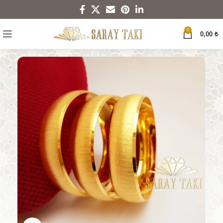
0
0,00
₺