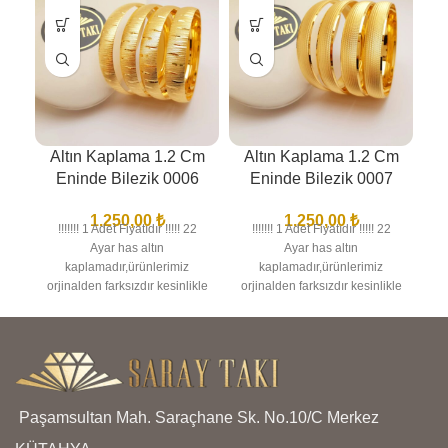
Altın Kaplama 1.2 Cm
Altın Kaplama 1.2 Cm
A
Eninde Bilezik 0006
Eninde Bilezik 0007
1.250,00
₺
1.250,00
₺
!!!!!!! 1 Adet Fiyatıdır !!!!! 22
!!!!!!! 1 Adet Fiyatıdır !!!!! 22
Ayar has altın
Ayar has altın
kaplamadır,ürünlerimiz
kaplamadır,ürünlerimiz
orjinalden farksızdır kesinlikle
orjinalden farksızdır kesinlikle
or
anlaşılmaz,birebir kuyumcu
anlaşılmaz,birebir kuyumcu
a
işçiliğindedir en iyi kalite
işçiliğindedir en iyi kalite
kaplamadır kararma solma
kaplamadır kararma solma
olmaz,ürünlerimizin görselleri
olmaz,ürünlerimizin görselleri
ol
bize aittir bu nedenle sizi
bize aittir bu nedenle sizi
yanıltma,kargo teslimat süresi
yanıltma,kargo teslimat süresi
ya
Paşamsultan Mah. Saraçhane Sk. No.10/C Merkez
bölgelere ve kargo şirketinin
bölgelere ve kargo şirketinin
b
yoğunluğuna göre 1 ila 3 iş
yoğunluğuna göre 1 ila 3 iş
y