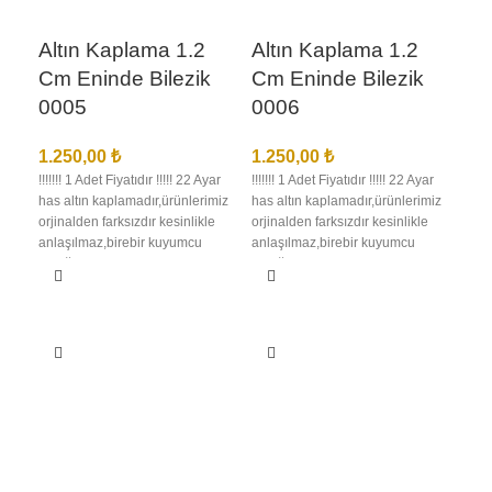
Altın Kaplama 1.2
Altın Kaplama 1.2
Cm Eninde Bilezik
Cm Eninde Bilezik
0005
0006
1.250,00
₺
1.250,00
₺
!!!!!!! 1 Adet Fiyatıdır !!!!! 22 Ayar
!!!!!!! 1 Adet Fiyatıdır !!!!! 22 Ayar
has altın kaplamadır,ürünlerimiz
has altın kaplamadır,ürünlerimiz
orjinalden farksızdır kesinlikle
orjinalden farksızdır kesinlikle
anlaşılmaz,birebir kuyumcu
anlaşılmaz,birebir kuyumcu
işçiliğindedir en iyi kalite
işçiliğindedir en iyi kalite
kaplamadır kararma solma
kaplamadır kararma solma
olmaz,ürünlerimizin görselleri
olmaz,ürünlerimizin görselleri
bize aittir bu nedenle sizi
bize aittir bu nedenle sizi
yanıltma,kargo teslimat süresi
yanıltma,kargo teslimat süresi
bölgelere ve kargo şirketinin
bölgelere ve kargo şirketinin
yoğunluğuna göre 1 ila 3 iş günü
yoğunluğuna göre 1 ila 3 iş günü
Al
arası değişmektedir.
arası değişmektedir.
Cm
00