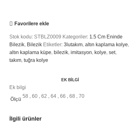
Online
Nasıl Yardımcı Olabiliriz?
Favorilere ekle
Stok kodu:
STBLZ0009
Kategoriler:
1.5 Cm Eninde
Bilezik
,
Bilezik
Etiketler:
3lutakım
,
altın kaplama kolye
,
altın kaplama küpe
,
bilezik
,
imitasyon
,
kolye
,
set
,
takım
,
tuğra kolye
EK BILGI
Ek bilgi
58
,
60
,
62
,
64
,
66
,
68
,
70
Ölçü
İlgili ürünler