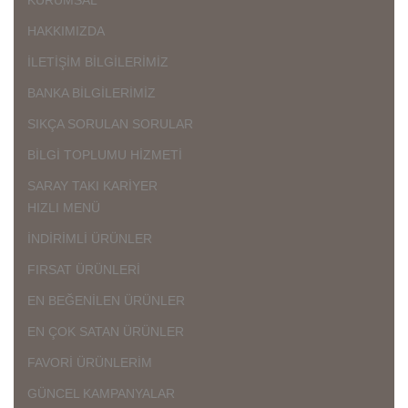
HAKKIMIZDA
İLETİŞİM BİLGİLERİMİZ
BANKA BİLGİLERİMİZ
SIKÇA SORULAN SORULAR
BİLGİ TOPLUMU HİZMETİ
SARAY TAKI KARİYER
HIZLI MENÜ
İNDİRİMLİ ÜRÜNLER
FIRSAT ÜRÜNLERİ
EN BEĞENİLEN ÜRÜNLER
EN ÇOK SATAN ÜRÜNLER
FAVORİ ÜRÜNLERİM
GÜNCEL KAMPANYALAR