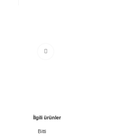
Büyütmek için tıklayın
İlgili ürünler
Bitti