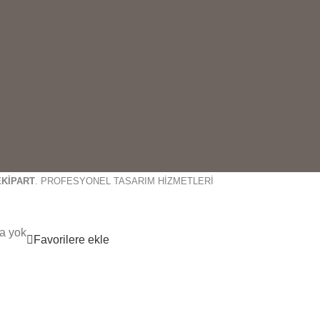
EKİPART
. PROFESYONEL TASARIM HİZMETLERİ
a yok
Favorilere ekle