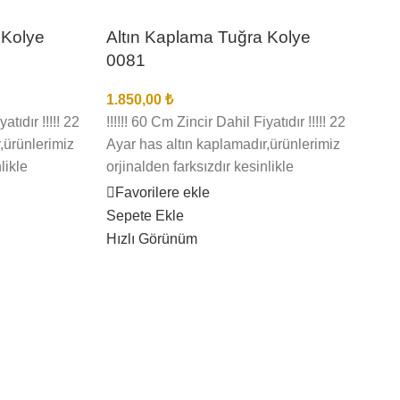
 Kolye
Altın Kaplama Tuğra Kolye
0081
1.850,00
₺
atıdır !!!!! 22
!!!!!! 60 Cm Zincir Dahil Fiyatıdır !!!!! 22
,ürünlerimiz
Ayar has altın kaplamadır,ürünlerimiz
likle
orjinalden farksızdır kesinlikle
mcu
anlaşılmaz,birebir kuyumcu
Favorilere ekle
e kaplamadır
işçiliğindedir en iyi kalite kaplamadır
Sepete Ekle
nlerimizin
kararma solma olmaz,ürünlerimizin
Hızlı Görünüm
edenle sizi
görselleri bize aittir bu nedenle sizi
üresi
yanıltma,kargo teslimat süresi
inin
bölgelere ve kargo şirketinin
 iş günü
yoğunluğuna göre 1 ila 3 iş günü
arası değişmektedir.