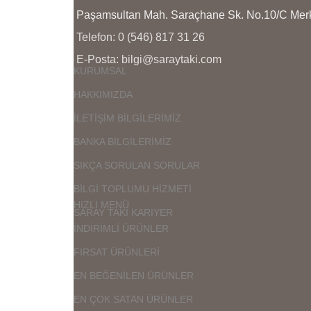
Paşamsultan Mah. Saraçhane Sk. No.10/C M
Telefon: 0 (546) 817 31 26
E-Posta: bilgi@saraytaki.com
KURUMSAL
HAKKIMIZDA
İLETİŞİM BİLGİLERİMİZ
BANKA BİLGİLERİMİZ
SIKÇA SORULAN SORULAR
BİLGİ TOPLUMU HİZMETİ
HIZLI MENÜ
SARAY TAKI KARİYER
İNDİRİMLİ ÜRÜNLER
FIRSAT ÜRÜNLERİ
EN BEĞENİLEN ÜRÜNLER
EN ÇOK SATAN ÜRÜNLER