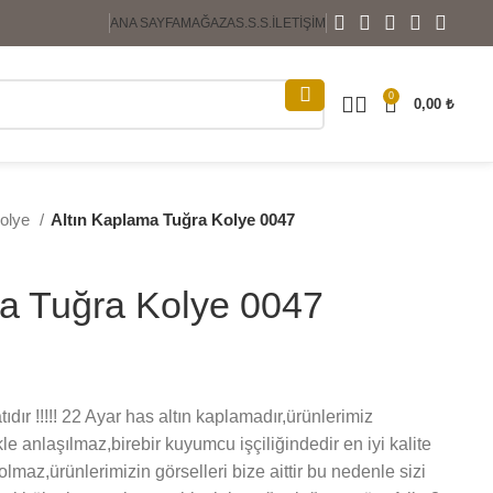
ANA SAYFA
MAĞAZA
S.S.S.
İLETIŞIM
0
0,00
₺
Kolye
Altın Kaplama Tuğra Kolye 0047
ma Tuğra Kolye 0047
atıdır !!!!! 22 Ayar has altın kaplamadır,ürünlerimiz
kle anlaşılmaz,birebir kuyumcu işçiliğindedir en iyi kalite
maz,ürünlerimizin görselleri bize aittir bu nedenle sizi