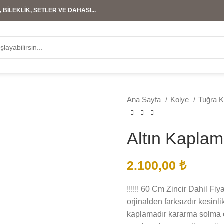
 BİLEKLİK, SETLER VE DAHASI...
Ana Sayfa
Kolye
Tuğra 
Altın Kapla
2.100,00
₺
!!!!!! 60 Cm Zincir Dahil Fiy
orjinalden farksızdır kesinli
kaplamadır kararma solma ol