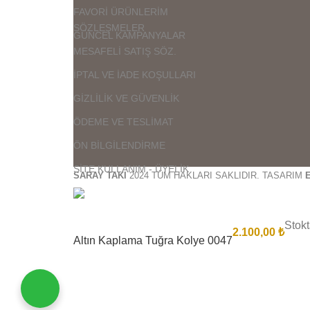
FAVORİ ÜRÜNLERİM
SÖZLEŞMELER
GÜNCEL KAMPANYALAR
MESAFELİ SATIŞ SÖZ.
İPTAL VE İADE KOŞULLARI
GİZLİLİK VE GÜVENLİK
ÖDEME VE TESLİMAT
ÖN BİLGİLENDİRME
SİTE KULLANIM - ÜYELİK
SARAY TAKI
2024 TÜM HAKLARI SAKLIDIR. TASARIM
Stokt
2.100,00
₺
Altın Kaplama Tuğra Kolye 0047