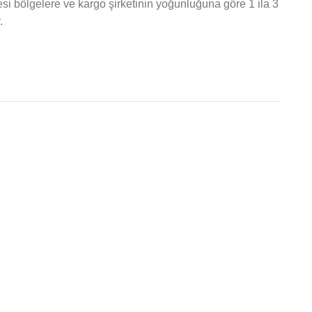
esi bölgelere ve kargo şirketinin yoğunluğuna göre 1 ila 3
.
Bitti