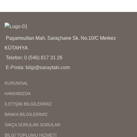
GÖRSEL ÇEKİMLERİMİZ
GÖRSEL ÇEKİMLERİMİZ
BİZE AİTTİR SİZİ
BİZE AİTTİR SİZİ
YANILTMAZ
YANILTMAZ
KARGO TESLİMAT
KARGO TESLİMAT
SÜRESİ 3 İŞ GÜNÜ
SÜRESİ 3 İŞ GÜNÜ
İÇİNDEDİR
İÇİNDEDİR
Paşamsultan Mah. Saraçhane Sk. No.10/C Merkez
ÜRÜNLERİMİZ SUYA
ÜRÜNLERİMİZ SUYA
KÜTAHYA
DAYANIKLI KARARMAZ
DAYANIKLI KARARMAZ
BOZULMAZ
BOZULMAZ
Telefon: 0 (546) 817 31 26
ÇAMASIR SUYU ( VB)
ÇAMASIR SUYU ( VB)
E-Posta: bilgi@saraytaki.com
AĞIR KİMYASAL
AĞIR KİMYASAL
TEMASINDAN KAÇININIZ
TEMASINDAN KAÇININIZ
KURUMSAL
ÜRÜNLERİMİZİN
ÜRÜNLERİMİZİN
YANINDA KULLANMA
YANINDA KULLANMA
HAKKIMIZDA
TALİMATI
TALİMATI
GÖNDERİLMEKTEDİR
GÖNDERİLMEKTEDİR
İLETİŞİM BİLGİLERİMİZ
BANKA BİLGİLERİMİZ
SIKÇA SORULAN SORULAR
BİLGİ TOPLUMU HİZMETİ