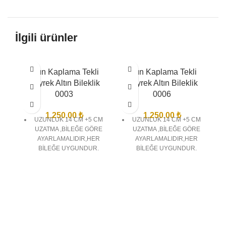
İlgili ürünler
Altın Kaplama Tekli
Altın Kaplama Tekli
Çeyrek Altın Bileklik
Çeyrek Altın Bileklik
0003
0006
1.250,00
₺
1.250,00
₺
UZUNLUK 14 CM +5 CM
UZUNLUK 14 CM +5 CM
UZATMA ,BİLEĞE GÖRE
UZATMA ,BİLEĞE GÖRE
AYARLAMALIDIR,HER
AYARLAMALIDIR,HER
BİLEĞE UYGUNDUR.
BİLEĞE UYGUNDUR.
22 AYAR ALTIN KAPLAMA
22 AYAR ALTIN KAPLAMA
TEKLİ ÇEYREK ALTIN
TEKLİ ÇEYREK ALTIN
BİLEKLİK
BİLEKLİK
BİREBİR KUYUMCU
BİREBİR KUYUMCU
İŞÇİLĞİNDE VE
İŞÇİLĞİNDE VE
KALİTESİNDEDİR
KALİTESİNDEDİR