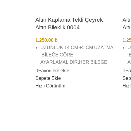
Altın Kaplama Tekli Çeyrek
Alt
Altın Bileklik 0004
Alt
1.250,00
₺
1.2
UZUNLUK 14 CM +5 CM UZATMA
U
,BİLEĞE GÖRE
,
AYARLAMALIDIR,HER BİLEĞE
A
UYGUNDUR.
U
Favorilere ekle
Fa
Sepete Ekle
Sep
22 AYAR ALTIN KAPLAMA TEKLİ
2
Hızlı Görünüm
Hız
ÇEYREK ALTIN BİLEKLİK
Ç
BİREBİR KUYUMCU İŞÇİLĞİNDE
B
VE KALİTESİNDEDİR
V
GÖRSEL ÇEKİMLERİMİZ BİZE
G
AİTTİR SİZİ YANILTMAZ
A