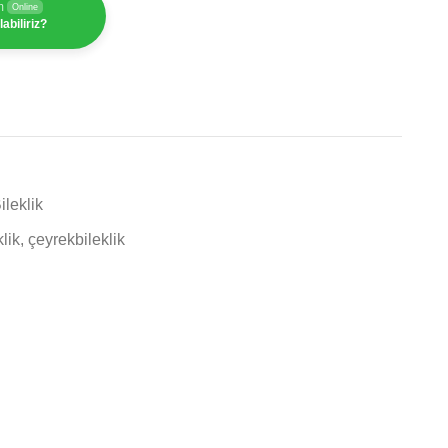
m
Online
abiliriz?
ileklik
klik
,
çeyrekbileklik