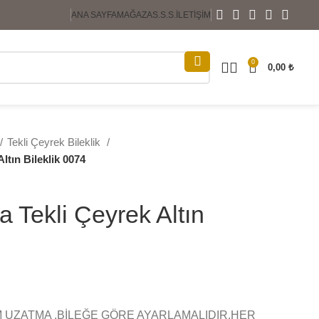
ANA SAYFA
MAĞAZA
S.S.S.
İLETIŞIM
0
0,00
₺
Tekli Çeyrek Bileklik
ltın Bileklik 0074
a Tekli Çeyrek Altın
M UZATMA ,BİLEĞE GÖRE AYARLAMALIDIR,HER