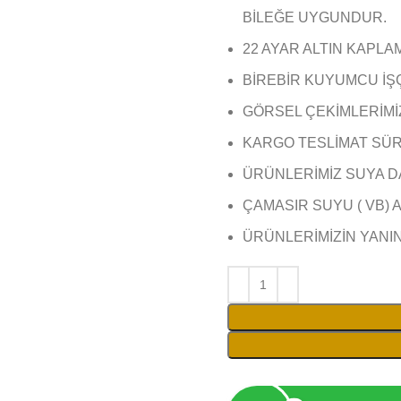
BİLEĞE UYGUNDUR.
22 AYAR ALTIN KAPLA
BİREBİR KUYUMCU İŞ
GÖRSEL ÇEKİMLERİMİZ 
KARGO TESLİMAT SÜRE
ÜRÜNLERİMİZ SUYA D
ÇAMASIR SUYU ( VB) 
ÜRÜNLERİMİZİN YANI