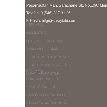
Paşamsultan Mah. Saraçhane Sk. No.10/C M
Telefon: 0 (546) 817 31 26
E-Posta: bilgi@saraytaki.com
KURUMSAL
HAKKIMIZDA
İLETİŞİM BİLGİLERİMİZ
BANKA BİLGİLERİMİZ
SIKÇA SORULAN SORULAR
BİLGİ TOPLUMU HİZMETİ
HIZLI MENÜ
SARAY TAKI KARİYER
İNDİRİMLİ ÜRÜNLER
FIRSAT ÜRÜNLERİ
EN BEĞENİLEN ÜRÜNLER
EN ÇOK SATAN ÜRÜNLER