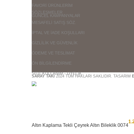
FAVORİ ÜRÜNLERİM
SÖZLEŞMELER
GÜNCEL KAMPANYALAR
MESAFELİ SATIŞ SÖZ.
İPTAL VE İADE KOŞULLARI
GİZLİLİK VE GÜVENLİK
ÖDEME VE TESLİMAT
ÖN BİLGİLENDİRME
SİTE KULLANIM - ÜYELİK
SARAY TAKI
2024 TÜM HAKLARI SAKLIDIR. TASARIM
1.
Altın Kaplama Tekli Çeyrek Altın Bileklik 0074