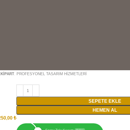
EKİPART
. PROFESYONEL TASARIM HİZMETLERİ
SEPETE EKLE
HEMEN AL
250,00
₺