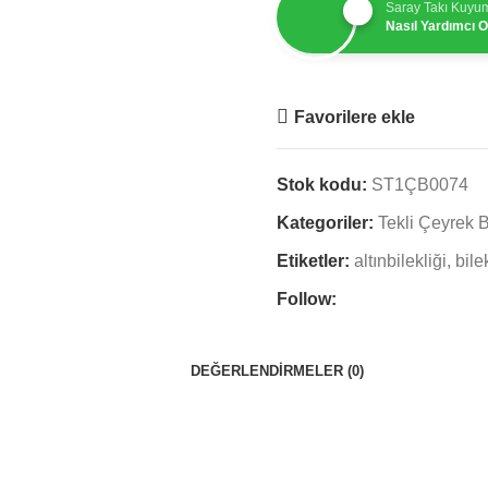
Saray Takı Kuyu
Nasıl Yardımcı Ol
Favorilere ekle
Stok kodu:
ST1ÇB0074
Kategoriler:
Tekli Çeyrek B
Etiketler:
altınbilekliği
,
bile
Follow:
DEĞERLENDIRMELER (0)