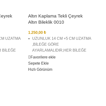
Çeyrek
Altın Kaplama Tekli Çeyrek
Altın Bileklik 0010
1.250,00
₺
 CM UZATMA
UZUNLUK 14 CM +5 CM UZATMA
,BİLEĞE GÖRE
R BİLEĞE
AYARLAMALIDIR,HER BİLEĞE
UYGUNDUR.
Favorilere ekle
Sepete Ekle
AMA TEKLİ
22 AYAR ALTIN KAPLAMA TEKLİ
Hızlı Görünüm
KLİK
ÇEYREK ALTIN BİLEKLİK
ŞÇİLĞİNDE
BİREBİR KUYUMCU İŞÇİLĞİNDE
VE KALİTESİNDEDİR
İZ BİZE
GÖRSEL ÇEKİMLERİMİZ BİZE
AZ
AİTTİR SİZİ YANILTMAZ