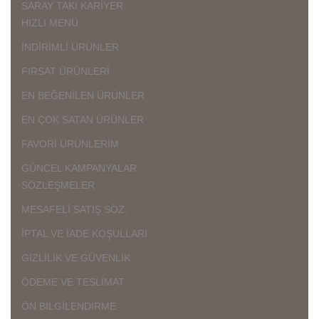
SARAY TAKI KARİYER
HIZLI MENÜ
İNDİRİMLİ ÜRÜNLER
FIRSAT ÜRÜNLERİ
EN BEĞENİLEN ÜRÜNLER
EN ÇOK SATAN ÜRÜNLER
FAVORİ ÜRÜNLERİM
GÜNCEL KAMPANYALAR
SÖZLEŞMELER
MESAFELİ SATIŞ SÖZ.
İPTAL VE İADE KOŞULLARI
GİZLİLİK VE GÜVENLİK
ÖDEME VE TESLİMAT
ÖN BİLGİLENDİRME