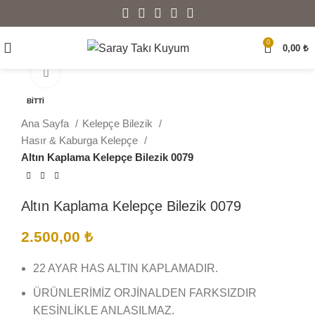
0
0,00
₺
Büyütmek için tıklayın
BITTI
Ana Sayfa
Kelepçe Bilezik
Hasır & Kaburga Kelepçe
Altın Kaplama Kelepçe Bilezik 0079
Altın Kaplama Kelepçe Bilezik 0079
2.500,00
₺
22 AYAR HAS ALTIN KAPLAMADIR.
ÜRÜNLERİMİZ ORJİNALDEN FARKSIZDIR
KESİNLİKLE ANLAŞILMAZ.