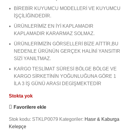
BİREBİR KUYUMCU MODELLERİ VE KUYUMCU
İŞÇİLİĞİNDEDİR.
ÜRÜNLERİMİZ EN İYİ KAPLAMADIR
KAPLAMADIR KARARMAZ SOLMAZ.
ÜRÜNLERİMİZİN GÖRSELLERİ BİZE AİTTİR,BU
NEDENLE ÜRÜNÜN GERÇEK HALİNİ YANSITIR
SİZİ YANILTMAZ.
KARGO TESLİMAT SÜRESİ BÖLGE BÖLGE VE
KARGO SİRKETİNİN YOĞUNLUĞUNA GÖRE 1
İLA 3 İŞ GÜNÜ ARASI DEGİŞMEKTEDİR
Stokta yok
Favorilere ekle
Stok kodu:
STKLP0079
Kategoriler:
Hasır & Kaburga
Kelepçe