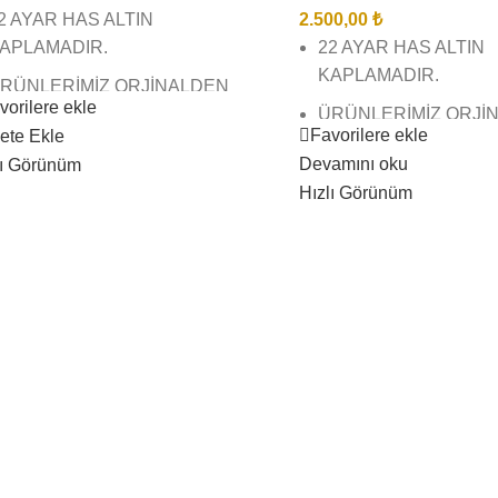
2 AYAR HAS ALTIN
2.500,00
₺
APLAMADIR.
22 AYAR HAS ALTIN
KAPLAMADIR.
RÜNLERİMİZ ORJİNALDEN
vorilere ekle
ARKSIZDIR KESİNLİKLE
ÜRÜNLERİMİZ ORJİ
Favorilere ekle
ete Ekle
NLAŞILMAZ.
FARKSIZDIR KESİNL
Devamını oku
lı Görünüm
ANLAŞILMAZ.
İREBİR KUYUMCU MODELLERİ
Hızlı Görünüm
E KUYUMCU İŞÇİLİĞİNDEDİR.
BİREBİR KUYUMCU 
VE KUYUMCU İŞÇİLİ
RÜNLERİMİZ EN İYİ
APLAMADIR KAPLAMADIR
ÜRÜNLERİMİZ EN İYİ
ARARMAZ SOLMAZ.
KAPLAMADIR KAPL
KARARMAZ SOLMAZ
RÜNLERİMİZİN GÖRSELLERİ
İZE AİTTİR,BU NEDENLE
ÜRÜNLERİMİZİN GÖ
RÜNÜN GERÇEK HALİNİ
BİZE AİTTİR,BU NE
ANSITIR SİZİ YANILTMAZ.
ÜRÜNÜN GERÇEK HA
YANSITIR SİZİ YANIL
ARGO TESLİMAT SÜRESİ
ÖLGE BÖLGE VE KARGO
KARGO TESLİMAT S