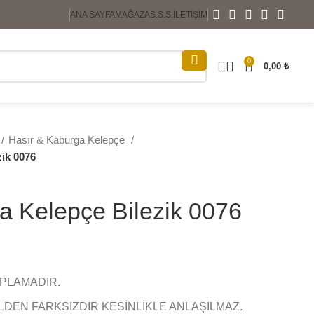
ANA SAYFA
MAĞAZA
S.S.S.
İLETIŞIM
0
0,00
₺
Hasır & Kaburga Kelepçe
zik 0076
a Kelepçe Bilezik 0076
APLAMADIR.
LDEN FARKSIZDIR KESİNLİKLE ANLAŞILMAZ.