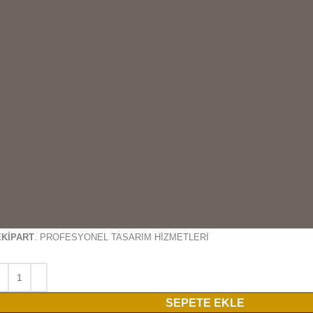
EKİPART
. PROFESYONEL TASARIM HİZMETLERİ
SEPETE EKLE