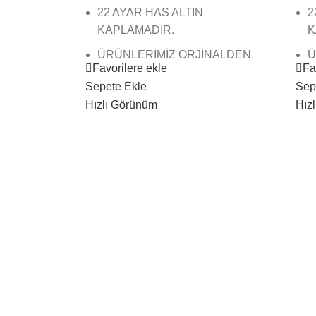
22 AYAR HAS ALTIN
2
KAPLAMADIR.
K
ÜRÜNLERİMİZ ORJİNALDEN
Ü
Favorilere ekle
Fa
FARKSIZDIR KESİNLİKLE
F
Sepete Ekle
Sep
ANLAŞILMAZ.
A
Hızlı Görünüm
Hız
BİREBİR KUYUMCU MODELLERİ
B
VE KUYUMCU İŞÇİLİĞİNDEDİR.
V
ÜRÜNLERİMİZ EN İYİ
Ü
KAPLAMADIR KAPLAMADIR
K
KARARMAZ SOLMAZ.
K
ÜRÜNLERİMİZİN GÖRSELLERİ
Ü
BİZE AİTTİR,BU NEDENLE
B
ÜRÜNÜN GERÇEK HALİNİ
Ü
YANSITIR SİZİ YANILTMAZ.
Y
KARGO TESLİMAT SÜRESİ
K
BÖLGE BÖLGE VE KARGO
B