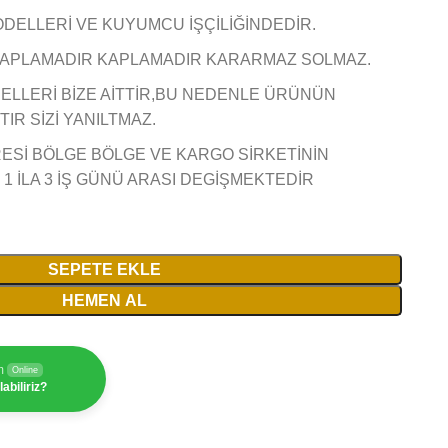
DELLERİ VE KUYUMCU İŞÇİLİĞİNDEDİR.
 KAPLAMADIR KAPLAMADIR KARARMAZ SOLMAZ.
ELLERİ BİZE AİTTİR,BU NEDENLE ÜRÜNÜN
IR SİZİ YANILTMAZ.
ESİ BÖLGE BÖLGE VE KARGO SİRKETİNİN
 İLA 3 İŞ GÜNÜ ARASI DEGİŞMEKTEDİR
SEPETE EKLE
HEMEN AL
m
Online
abiliriz?