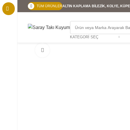
TÜM ÜRÜNLER
ALTIN KAPLAMA BİLEZİK, KOLYE, KÜPE,
KATEGORI SEÇ
Büyütmek için tıklayın