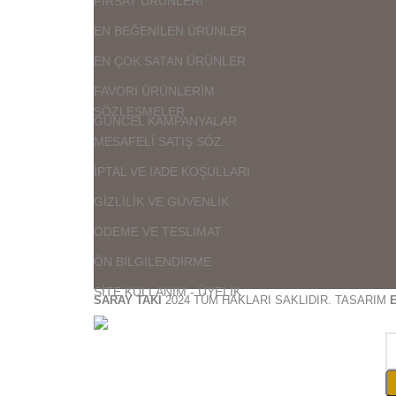
FIRSAT ÜRÜNLERİ
EN BEĞENİLEN ÜRÜNLER
EN ÇOK SATAN ÜRÜNLER
FAVORİ ÜRÜNLERİM
SÖZLEŞMELER
GÜNCEL KAMPANYALAR
MESAFELİ SATIŞ SÖZ.
İPTAL VE İADE KOŞULLARI
GİZLİLİK VE GÜVENLİK
ÖDEME VE TESLİMAT
ÖN BİLGİLENDİRME
SİTE KULLANIM - ÜYELİK
SARAY TAKI
2024 TÜM HAKLARI SAKLIDIR. TASARIM