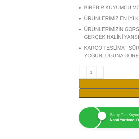
BİREBİR KUYUMCU MO
ÜRÜNLERİMİZ EN İYİ
ÜRÜNLERİMİZİN GÖRS
GERÇEK HALİNİ YANSIT
KARGO TESLİMAT SÜR
YOĞUNLUĞUNA GÖRE 1
Saray Takı Kuyu
Nasıl Yardımcı Ol