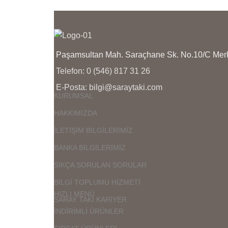
SİRKETİNİN YOĞUNLUĞUNA
S
GÖRE 1 İLA 3 İŞ GÜNÜ ARASI
G
DEGİŞMEKTEDİR
D
Paşamsultan Mah. Saraçhane Sk. No.10/C M
Telefon: 0 (546) 817 31 26
E-Posta: bilgi@saraytaki.com
KURUMSAL
HAKKIMIZDA
İLETİŞİM BİLGİLERİMİZ
BANKA BİLGİLERİMİZ
SIKÇA SORULAN SORULAR
BİLGİ TOPLUMU HİZMETİ
HIZLI MENÜ
SARAY TAKI KARİYER
İNDİRİMLİ ÜRÜNLER