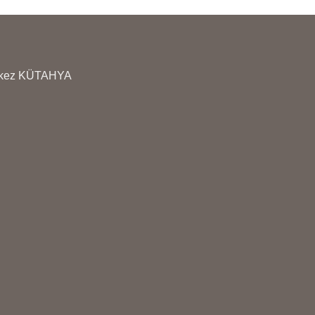
İRKETİNİN YOĞUNLUĞUNA
BÖLGE BÖLGE VE K
ÖRE 1 İLA 3 İŞ GÜNÜ ARASI
SİRKETİNİN YOĞUN
EGİŞMEKTEDİR
GÖRE 1 İLA 3 İŞ GÜ
DEGİŞMEKTEDİR
erkez KÜTAHYA