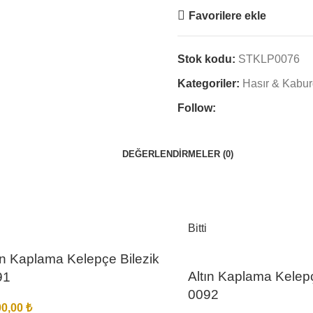
Favorilere ekle
Stok kodu:
STKLP0076
Kategoriler:
Hasır & Kabu
Follow:
DEĞERLENDIRMELER (0)
Bitti
ın Kaplama Kelepçe Bilezik
Altın Kaplama Kelepç
91
0092
00,00
₺