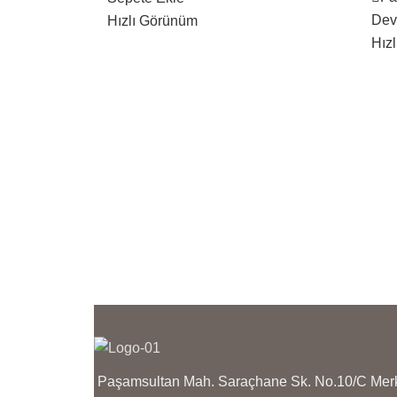
ANLAŞILMAZ.
F
Dev
Hızlı Görünüm
A
BİREBİR KUYUMCU MODELLERİ
Hız
VE KUYUMCU İŞÇİLİĞİNDEDİR.
B
V
ÜRÜNLERİMİZ EN İYİ
KAPLAMADIR KAPLAMADIR
Ü
KARARMAZ SOLMAZ.
K
K
ÜRÜNLERİMİZİN GÖRSELLERİ
BİZE AİTTİR,BU NEDENLE
Ü
ÜRÜNÜN GERÇEK HALİNİ
B
YANSITIR SİZİ YANILTMAZ.
Ü
Y
KARGO TESLİMAT SÜRESİ
BÖLGE BÖLGE VE KARGO
K
SİRKETİNİN YOĞUNLUĞUNA
B
GÖRE 1 İLA 3 İŞ GÜNÜ ARASI
S
DEGİŞMEKTEDİR
G
D
Paşamsultan Mah. Saraçhane Sk. No.10/C M