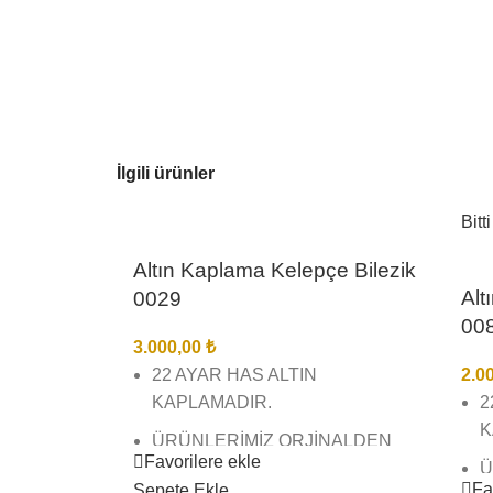
İlgili ürünler
Bitti
Altın Kaplama Kelepçe Bilezik
Alt
0029
00
3.000,00
₺
22 AYAR HAS ALTIN
2.0
KAPLAMADIR.
2
K
ÜRÜNLERİMİZ ORJİNALDEN
Favorilere ekle
FARKSIZDIR KESİNLİKLE
Ü
Fa
Sepete Ekle