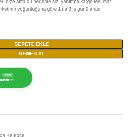
ri bize aittir bu nedenle sizi yanıltma,kargo teslimat
irketinin yoğunluğuna göre 1 ila 3 iş günü arası
SEPETE EKLE
HEMEN AL
m
Online
abiliriz?
rga Kelepçe