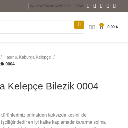
ANA SAYFA
MAĞAZA
S.S.S.
İLETIŞIM
0
0,00
₺
Hasır & Kaburga Kelepçe
zik 0004
a Kelepçe Bilezik 0004
,ürünlerimiz orjinalden farksızdır kesinlikle
işçiliğindedir en iyi kalite kaplamadır kararma solma