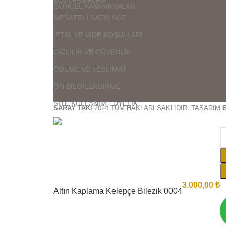
SÖZLEŞMELER
GÜNCEL KAMPANYALAR
MESAFELİ SATIŞ SÖZ.
İPTAL VE İADE KOŞULLARI
GİZLİLİK VE GÜVENLİK
ÖDEME VE TESLİMAT
ÖN BİLGİLENDİRME
SİTE KULLANIM - ÜYELİK
SARAY TAKI
2024 TÜM HAKLARI SAKLIDIR. TASARIM
3.000,00
₺
Altın Kaplama Kelepçe Bilezik 0004