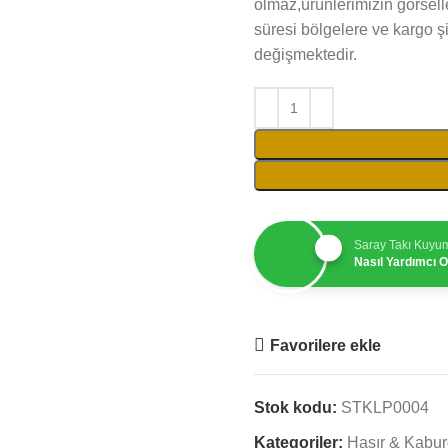
olmaz,ürünlerimizin görselle
süresi bölgelere ve kargo ş
değişmektedir.
Saray Takı Kuyu
Nasıl Yardımcı Ol
Favorilere ekle
Stok kodu:
STKLP0004
Kategoriler:
Hasır & Kabu