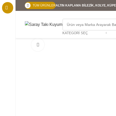
TÜM ÜRÜNLER
ALTIN KAPLAMA BİLEZİK, KOLYE, KÜPE,
KATEGORI SEÇ
Büyütmek için tıklayın