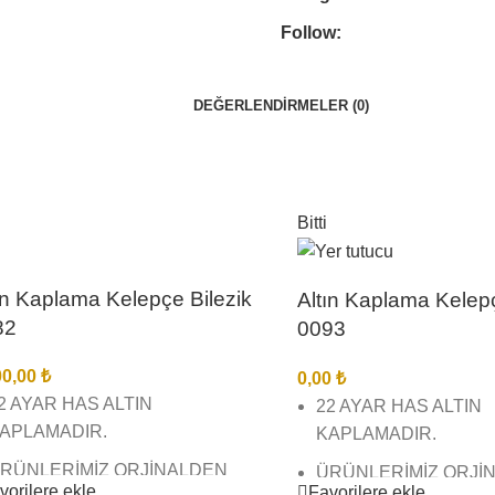
Follow:
DEĞERLENDIRMELER (0)
Bitti
ın Kaplama Kelepçe Bilezik
Altın Kaplama Kelepç
82
0093
00,00
₺
0,00
₺
2 AYAR HAS ALTIN
22 AYAR HAS ALTIN
APLAMADIR.
KAPLAMADIR.
RÜNLERİMİZ ORJİNALDEN
ÜRÜNLERİMİZ ORJİ
vorilere ekle
Favorilere ekle