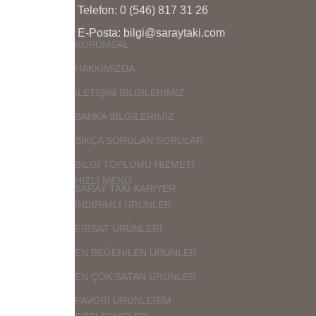
Telefon: 0 (546) 817 31 26
E-Posta: bilgi@saraytaki.com
KURUMSAL
HAKKIMIZDA
İLETİŞİM BİLGİLERİMİZ
BANKA BİLGİLERİMİZ
SIKÇA SORULAN SORULAR
BİLGİ TOPLUMU HİZMETİ
HIZLI MENÜ
SARAY TAKI KARİYER
İNDİRİMLİ ÜRÜNLER
FIRSAT ÜRÜNLERİ
EN BEĞENİLEN ÜRÜNLER
EN ÇOK SATAN ÜRÜNLER
FAVORİ ÜRÜNLERİM