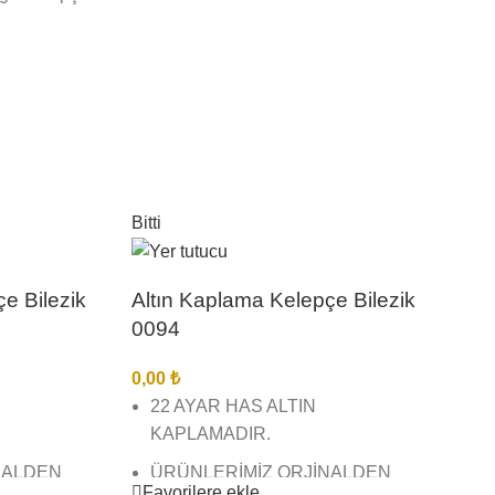
Bitti
Bitti
e Bilezik
Altın Kaplama Kelepçe Bilezik
0094
0,00
₺
22 AYAR HAS ALTIN
KAPLAMADIR.
NALDEN
ÜRÜNLERİMİZ ORJİNALDEN
Favorilere ekle