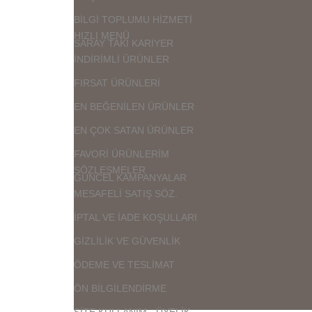
BİLGİ TOPLUMU HİZMETİ
HIZLI MENÜ
SARAY TAKI KARİYER
İNDİRİMLİ ÜRÜNLER
FIRSAT ÜRÜNLERİ
EN BEĞENİLEN ÜRÜNLER
EN ÇOK SATAN ÜRÜNLER
FAVORİ ÜRÜNLERİM
SÖZLEŞMELER
GÜNCEL KAMPANYALAR
MESAFELİ SATIŞ SÖZ.
İPTAL VE İADE KOŞULLARI
GİZLİLİK VE GÜVENLİK
ÖDEME VE TESLİMAT
ÖN BİLGİLENDİRME