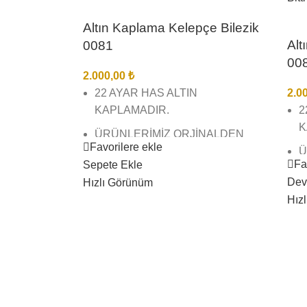
Altın Kaplama Kelepçe Bilezik
Alt
0081
00
2.000,00
₺
22 AYAR HAS ALTIN
2.0
KAPLAMADIR.
2
K
ÜRÜNLERİMİZ ORJİNALDEN
Favorilere ekle
FARKSIZDIR KESİNLİKLE
Ü
Fa
Sepete Ekle
ANLAŞILMAZ.
F
Dev
Hızlı Görünüm
A
BİREBİR KUYUMCU MODELLERİ
Hız
VE KUYUMCU İŞÇİLİĞİNDEDİR.
B
V
ÜRÜNLERİMİZ EN İYİ
KAPLAMADIR KAPLAMADIR
Ü
KARARMAZ SOLMAZ.
K
K
ÜRÜNLERİMİZİN GÖRSELLERİ