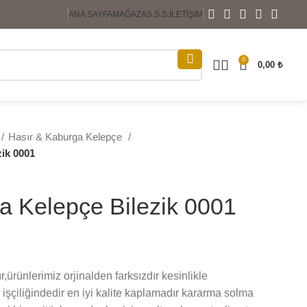
ANA SAYFA
MAĞAZA
S.S.S.
İLETIŞIM
0
0,00
₺
Hasır & Kaburga Kelepçe
zik 0001
a Kelepçe Bilezik 0001
,ürünlerimiz orjinalden farksızdır kesinlikle
işçiliğindedir en iyi kalite kaplamadır kararma solma