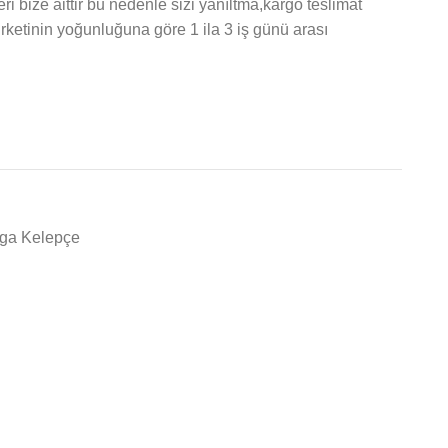
ri bize aittir bu nedenle sizi yanıltma,kargo teslimat
irketinin yoğunluğuna göre 1 ila 3 iş günü arası
rga Kelepçe