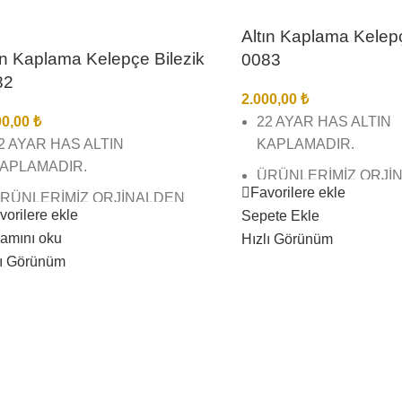
Altın Kaplama Kelepç
ın Kaplama Kelepçe Bilezik
0083
82
2.000,00
₺
00,00
₺
22 AYAR HAS ALTIN
2 AYAR HAS ALTIN
KAPLAMADIR.
APLAMADIR.
ÜRÜNLERİMİZ ORJİ
Favorilere ekle
RÜNLERİMİZ ORJİNALDEN
FARKSIZDIR KESİNL
vorilere ekle
Sepete Ekle
ARKSIZDIR KESİNLİKLE
ANLAŞILMAZ.
amını oku
Hızlı Görünüm
NLAŞILMAZ.
BİREBİR KUYUMCU 
lı Görünüm
İREBİR KUYUMCU MODELLERİ
VE KUYUMCU İŞÇİLİ
E KUYUMCU İŞÇİLİĞİNDEDİR.
ÜRÜNLERİMİZ EN İYİ
RÜNLERİMİZ EN İYİ
KAPLAMADIR KAPL
APLAMADIR KAPLAMADIR
KARARMAZ SOLMAZ
ARARMAZ SOLMAZ.
ÜRÜNLERİMİZİN GÖ