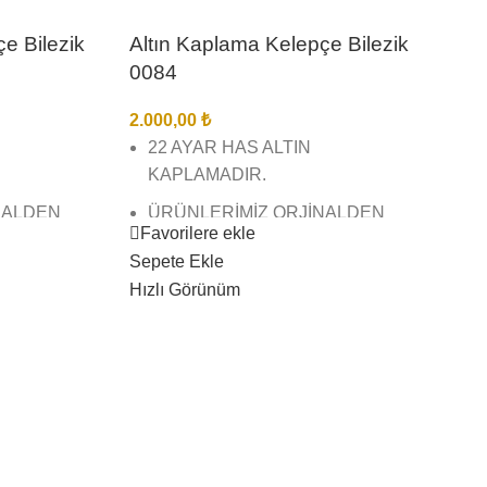
e Bilezik
Altın Kaplama Kelepçe Bilezik
0084
2.000,00
₺
22 AYAR HAS ALTIN
KAPLAMADIR.
NALDEN
ÜRÜNLERİMİZ ORJİNALDEN
Favorilere ekle
İKLE
FARKSIZDIR KESİNLİKLE
Sepete Ekle
ANLAŞILMAZ.
Hızlı Görünüm
MODELLERİ
BİREBİR KUYUMCU MODELLERİ
Alt
ĞİNDEDİR.
VE KUYUMCU İŞÇİLİĞİNDEDİR.
00
ÜRÜNLERİMİZ EN İYİ
2.5
AMADIR
KAPLAMADIR KAPLAMADIR
2
.
KARARMAZ SOLMAZ.
K
RSELLERİ
ÜRÜNLERİMİZİN GÖRSELLERİ
Ü