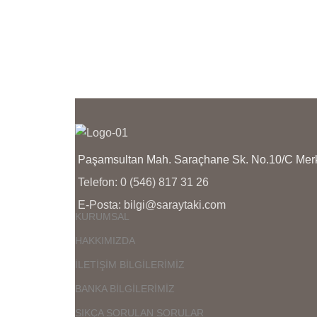
BİZE AİTTİR,BU NEDENLE
Ü
ÜRÜNÜN GERÇEK HALİNİ
B
YANSITIR SİZİ YANILTMAZ.
Ü
Y
KARGO TESLİMAT SÜRESİ
BÖLGE BÖLGE VE KARGO
K
SİRKETİNİN YOĞUNLUĞUNA
B
GÖRE 1 İLA 3 İŞ GÜNÜ ARASI
S
DEGİŞMEKTEDİR
G
D
Paşamsultan Mah. Saraçhane Sk. No.10/C M
Telefon: 0 (546) 817 31 26
E-Posta: bilgi@saraytaki.com
KURUMSAL
HAKKIMIZDA
İLETİŞİM BİLGİLERİMİZ
BANKA BİLGİLERİMİZ
SIKÇA SORULAN SORULAR