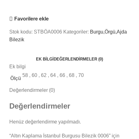
Nasıl Yardımcı Olabiliriz?
Favorilere ekle
Stok kodu:
STBÖA0006
Kategoriler:
Burgu,Örgü,Ajda
Bilezik
EK BILGI
DEĞERLENDIRMELER (0)
Ek bilgi
58
,
60
,
62
,
64
,
66
,
68
,
70
Ölçü
Değerlendirmeler (0)
Değerlendirmeler
Henüz değerlendirme yapılmadı.
“Altın Kaplama İstanbul Burgusu Bilezik 0006” için