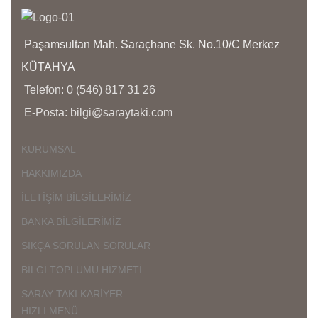
yoğu
aras
Paşamsultan Mah. Saraçhane Sk. No.10/C Merkez
KÜTAHYA
Telefon: 0 (546) 817 31 26
E-Posta: bilgi@saraytaki.com
KURUMSAL
HAKKIMIZDA
İLETİŞİM BİLGİLERİMİZ
BANKA BİLGİLERİMİZ
SIKÇA SORULAN SORULAR
BİLGİ TOPLUMU HİZMETİ
SARAY TAKI KARİYER
HIZLI MENÜ