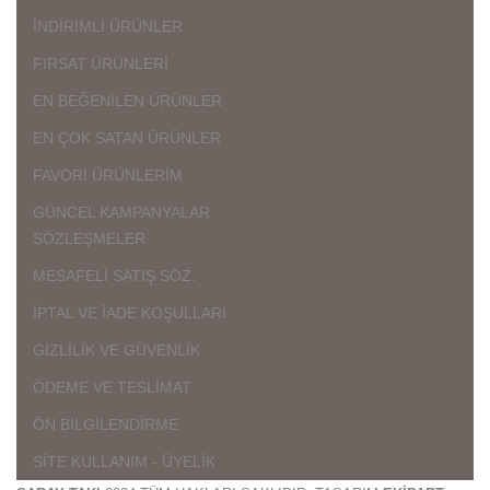
İNDİRİMLİ ÜRÜNLER
FIRSAT ÜRÜNLERİ
EN BEĞENİLEN ÜRÜNLER
EN ÇOK SATAN ÜRÜNLER
FAVORİ ÜRÜNLERİM
GÜNCEL KAMPANYALAR
SÖZLEŞMELER
MESAFELİ SATIŞ SÖZ.
İPTAL VE İADE KOŞULLARI
GİZLİLİK VE GÜVENLİK
ÖDEME VE TESLİMAT
ÖN BİLGİLENDİRME
SİTE KULLANIM - ÜYELİK