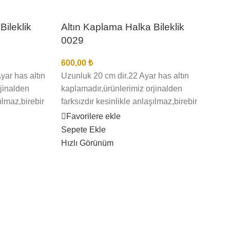
Bitti
Bileklik
Altın Kaplama Halka Bileklik
0029
600,00
₺
yar has altın
Uzunluk 20 cm dir.22 Ayar has altın
jinalden
kaplamadır,ürünlerimiz orjinalden
ılmaz,birebir
farksızdır kesinlikle anlaşılmaz,birebir
iyi kalite
kuyumcu işçiliğindedir en iyi kalite
Favorilere ekle
ma
kaplamadır kararma solma
Sepete Ekle
lleri bize
olmaz,ürünlerimizin görselleri bize
Hızlı Görünüm
ıltma,kargo
aittir bu nedenle sizi yanıltma,kargo
Alt
 ve kargo
teslimat süresi bölgelere ve kargo
00
e 1 ila 3 iş
şirketinin yoğunluğuna göre 1 ila 3 iş
günü arası değişmektedir
600
Uzun
kapl