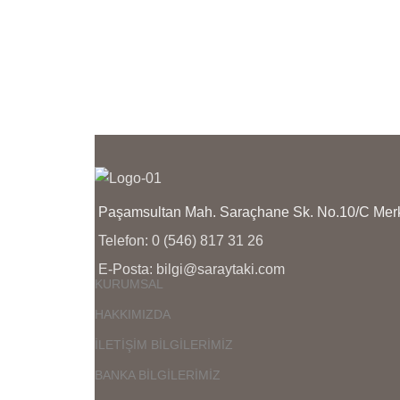
Paşamsultan Mah. Saraçhane Sk. No.10/C M
Telefon: 0 (546) 817 31 26
E-Posta: bilgi@saraytaki.com
KURUMSAL
HAKKIMIZDA
İLETİŞİM BİLGİLERİMİZ
BANKA BİLGİLERİMİZ