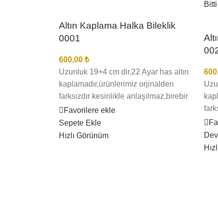
Bitti
Altın Kaplama Halka Bileklik
Alt
0001
00
600,00
₺
Uzunluk 19+4 cm dir.22 Ayar has altın
600
kaplamadır,ürünlerimiz orjinalden
Uzun
farksızdır kesinlikle anlaşılmaz,birebir
kapl
kuyumcu işçiliğindedir en iyi kalite
fark
Favorilere ekle
kaplamadır kararma solma
kuyu
Fa
Sepete Ekle
olmaz,ürünlerimizin görselleri bize
kap
Dev
Hızlı Görünüm
aittir bu nedenle sizi yanıltma,kargo
olma
Hız
teslimat süresi bölgelere ve kargo
aitt
şirketinin yoğunluğuna göre 1 ila 3 iş
tesl
günü arası değişmektedir
şirk
gün