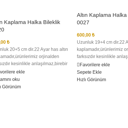
Altın Kaplama Halka 
ın Kaplama Halka Bileklik
0027
20
600,00
₺
,00
₺
Uzunluk 19+4 cm dir.22 A
luk 20+5 cm dir.22 Ayar has altın
kaplamadır,ürünlerimiz or
amadır,ürünlerimiz orjinalden
farksızdır kesinlikle anlaş
sızdır kesinlikle anlaşılmaz,birebir
kuyumcu işçiliğindedir en 
Favorilere ekle
mcu işçiliğindedir en iyi kalite
kaplamadır kararma sol
vorilere ekle
Sepete Ekle
lamadır kararma solma
olmaz,ürünlerimizin görse
amını oku
Hızlı Görünüm
z,ürünlerimizin görselleri bize
aittir bu nedenle sizi yan
lı Görünüm
ir bu nedenle sizi yanıltma,kargo
teslimat süresi bölgelere
imat süresi bölgelere ve kargo
şirketinin yoğunluğuna gör
etinin yoğunluğuna göre 1 ila 3 iş
günü arası değişmektedir
ü arası değişmektedir