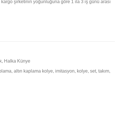
 kargo şirketinin yoğunluğuna göre 1 ila 3 iş günü arası
k
,
Halka Künye
aplama
,
altın kaplama kolye
,
imitasyon
,
kolye
,
set
,
takım
,