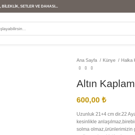
 BİLEKLİK, SETLER VE DAHASI...
Ana Sayfa
Künye
Halka
Altın Kaplam
600,00
₺
Uzunluk 21+4 cm dir.22 Ayar
kesinlikle anlaşılmaz,birebi
solma olmaz,ürünlerimizin gö