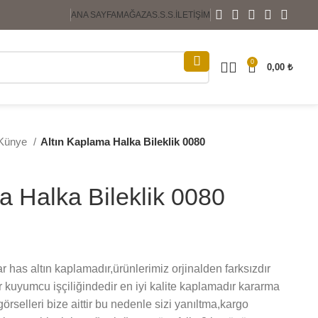
ANA SAYFA
MAĞAZA
S.S.S.
İLETIŞIM
0
0,00
₺
 Künye
Altın Kaplama Halka Bileklik 0080
a Halka Bileklik 0080
 has altın kaplamadır,ürünlerimiz orjinalden farksızdır
r kuyumcu işçiliğindedir en iyi kalite kaplamadır kararma
rselleri bize aittir bu nedenle sizi yanıltma,kargo