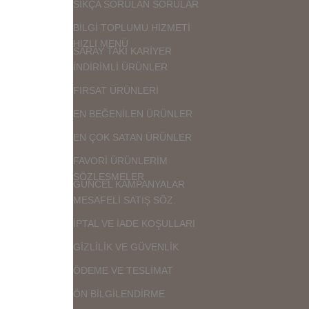
SIKÇA SORULAN SORULAR
BİLGİ TOPLUMU HİZMETİ
HIZLI MENÜ
SARAY TAKI KARİYER
İNDİRİMLİ ÜRÜNLER
FIRSAT ÜRÜNLERİ
EN BEĞENİLEN ÜRÜNLER
EN ÇOK SATAN ÜRÜNLER
FAVORİ ÜRÜNLERİM
SÖZLEŞMELER
GÜNCEL KAMPANYALAR
MESAFELİ SATIŞ SÖZ.
İPTAL VE İADE KOŞULLARI
GİZLİLİK VE GÜVENLİK
ÖDEME VE TESLİMAT
ÖN BİLGİLENDİRME