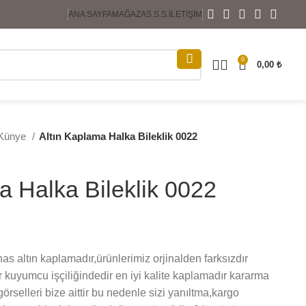
ANA SAYFA
MAĞAZA
S.S.S.
İLETIŞIM
0
0,00
₺
 Künye
Altın Kaplama Halka Bileklik 0022
a Halka Bileklik 0022
as altın kaplamadır,ürünlerimiz orjinalden farksızdır
r kuyumcu işçiliğindedir en iyi kalite kaplamadır kararma
rselleri bize aittir bu nedenle sizi yanıltma,kargo