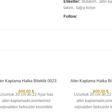
Etiketler:
3lutakım
,
altın 
takım
,
tuğra kolye
Follow:
tın Kaplama Halka Bileklik 0023
Altın Kaplama Halka Bi
600,00
₺
600,00
₺
Uzunluk 20 cm dir.22 Ayar has
Uzunluk 20 cm dir.22
altın kaplamadır,ürünlerimiz
altın kaplamadır,ürü
orjinalden farksızdır kesinlikle
orjinalden farksızdır 