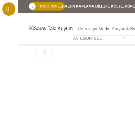
TÜM ÜRÜNLER
ALTIN KAPLAMA BİLEZİK, KOLYE, KÜPE,
KATEGORI SEÇ
Büyütmek için tıklayın