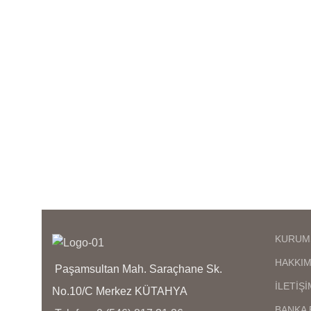
anlaşılmaz,birebir kuyumcu
işçiliğindedir en iyi kalite
kaplamadır kararma solma
olmaz,ürünlerimizin görselleri bize
ol
aittir bu nedenle sizi
yanıltma,kargo teslimat süresi
bölgelere ve kargo şirketinin
yoğunluğuna göre 1 ila 3 iş günü
y
arası değişmektedir
KURUM
HAKKIM
Paşamsultan Mah. Saraçhane Sk.
İLETİŞİ
No.10/C Merkez KÜTAHYA
BANKA 