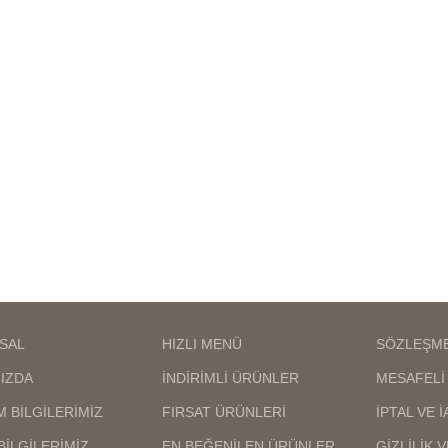
anlaşılmaz,birebir kuyumcu
anlaşılmaz,birebir 
işçiliğindedir en iyi kalite
işçiliğindedir en iyi
kaplamadır kararma solma
kaplamadır kararm
maz,ürünlerimizin görselleri bize
olmaz,ürünlerimizin gör
aittir bu nedenle sizi
aittir bu nedenle
yanıltma,kargo teslimat süresi
yanıltma,kargo teslim
bölgelere ve kargo şirketinin
bölgelere ve kargo şi
oğunluğuna göre 1 ila 3 iş günü
yoğunluğuna göre 1 ila
arası değişmektedir
arası değişmekt
SAL
HIZLI MENÜ
SÖZLEŞM
IZDA
İNDİRİMLİ ÜRÜNLER
MESAFELİ 
M BİLGİLERİMİZ
FIRSAT ÜRÜNLERİ
İPTAL VE 
BİLGİLERİMİZ
EN BEĞENİLEN ÜRÜNLER
GİZLİLİK 