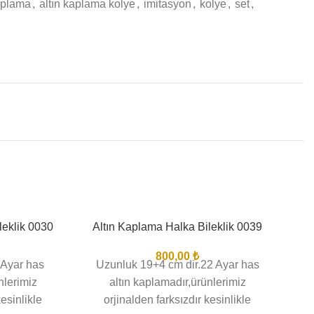
kaplama
,
altın kaplama kolye
,
imitasyon
,
kolye
,
set
,
leklik 0030
Altın Kaplama Halka Bileklik 0039
BIT
800,00
₺
 Ayar has
Uzunluk 19+4 cm dir.22 Ayar has
nlerimiz
altın kaplamadır,ürünlerimiz
kesinlikle
orjinalden farksızdır kesinlikle