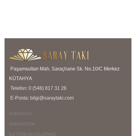
anla
işçil
kapl
olma
bize 
yanı
bölg
yoğu
aras
Paşamsultan Mah. Saraçhane Sk. No.10/C Merkez
KÜTAHYA
Telefon: 0 (546) 817 31 26
E-Posta: bilgi@saraytaki.com
KURUMSAL
HAKKIMIZDA
İLETİŞİM BİLGİLERİMİZ