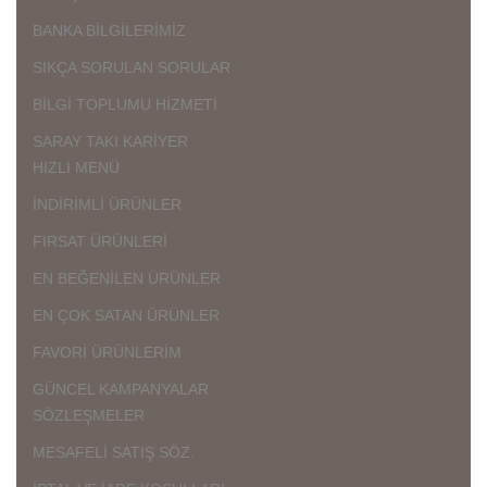
BANKA BİLGİLERİMİZ
SIKÇA SORULAN SORULAR
BİLGİ TOPLUMU HİZMETİ
SARAY TAKI KARİYER
HIZLI MENÜ
İNDİRİMLİ ÜRÜNLER
FIRSAT ÜRÜNLERİ
EN BEĞENİLEN ÜRÜNLER
EN ÇOK SATAN ÜRÜNLER
FAVORİ ÜRÜNLERİM
GÜNCEL KAMPANYALAR
SÖZLEŞMELER
MESAFELİ SATIŞ SÖZ.