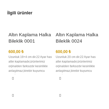
İlgili ürünler
Altın Kaplama Halka
Altın Kaplama Halka
Bileklik 0001
Bileklik 0024
600,00
₺
600,00
₺
Uzunluk 19+4 cm dir.22 Ayar has
Uzunluk 20 cm dir.22 Ayar has
altın kaplamadır,ürünlerimiz
altın kaplamadır,ürünlerimiz
orjinalden farksızdır kesinlikle
orjinalden farksızdır kesinlikle
anlaşılmaz,birebir kuyumcu
anlaşılmaz,birebir kuyumcu
Al
işçiliğindedir en iyi kalite
işçiliğindedir en iyi kalite
Bi
kaplamadır kararma solma
kaplamadır kararma solma
olmaz,ürünlerimizin görselleri
olmaz,ürünlerimizin görselleri
bize aittir bu nedenle sizi
bize aittir bu nedenle sizi
60
yanıltma,kargo teslimat süresi
yanıltma,kargo teslimat süresi
Uzun
bölgelere ve kargo şirketinin
bölgelere ve kargo şirketinin
altı
yoğunluğuna göre 1 ila 3 iş günü
yoğunluğuna göre 1 ila 3 iş günü
orji
arası değişmektedir
arası değişmektedir