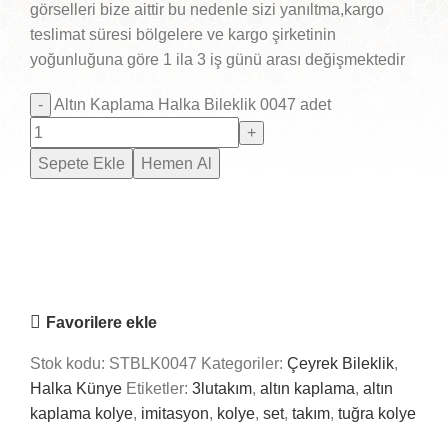
görselleri bize aittir bu nedenle sizi yanıltma,kargo
teslimat süresi bölgelere ve kargo şirketinin
yoğunluğuna göre 1 ila 3 iş günü arası değişmektedir
Altın Kaplama Halka Bileklik 0047 adet
Sepete Ekle
Hemen Al
Saray Takı Kuyum
Online
Nasıl Yardımcı Olabiliriz?
Favorilere ekle
Stok kodu:
STBLK0047
Kategoriler:
Çeyrek Bileklik
,
Halka Künye
Etiketler:
3lutakım
,
altın kaplama
,
altın
kaplama kolye
,
imitasyon
,
kolye
,
set
,
takım
,
tuğra kolye